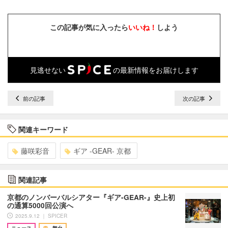
この記事が気に入ったら
いいね！
しよう
見逃せない
の最新情報をお届けします
前の記事
次の記事
関連キーワード
藤咲彩音
ギア -GEAR- 京都
関連記事
京都のノンバーバルシアター『ギア-GEAR-』史上初
の通算5000回公演へ
2025.9.12 ｜ SPICER