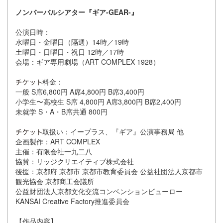
ノンバーバルシアター『ギア-GEAR-』
公演⽇時：
⽔曜⽇・⾦曜⽇（隔週）14時／19時
⼟曜⽇・⽇曜⽇・祝⽇ 12時／17時
会場：ギア専⽤劇場（ART COMPLEX 1928）
料⾦：
⼀般 S席6,800円 A席4,800円 B席3,400円
⼩学⽣〜⾼校⽣ S席 4,800円 A席3,800円 B席2,400円
未就学 S・A・B席共通 800円
取扱い：イープラス、『ギア』公演事務局 他
企画製作：ART COMPLEX
主催：有限会社⼀九⼆⼋
協賛：リッジクリエイティブ株式会社
後援：京都府 京都市 京都市教育委員会 公益社団法⼈京都市
観光協会 京都商⼯会議所
公益財団法⼈京都⽂化交流コンベンションビューロー
KANSAI Creative Factory推進委員会
【作品内容】