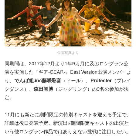
公演写真より
同期間は、2017年12⽉より1年9カ月に及ぶロングラン公
演を実施した『ギア-GEAR-』East Version出演メンバーよ
り、
でんぱ組.inc藤咲彩⾳
（ドール）、
Protecter
（ブレイ
クダンス）、
森⽥智博
（ジャグリング）の3名の参加が決
定。
11⽉にも新たに期間限定の特別キャストを迎える予定で、
詳細は後⽇発表予定。新演出×
期間限定キャストの出演と
いう他ロングラン作品ではありえない挑
戦に注目したい。