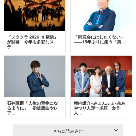
『スタクラ 2026 in 横浜』
「同窓会にはしたくない」
が開幕 今年も多彩なス
――15年ぶりに集う「第…
テ…
石井琢磨「人生の宝物にな
横内謙介×みょんふぁ×糸あ
るように」 初披露曲やレ
やつり人形一糸座 創作
ア…
人…
さらに読み込む