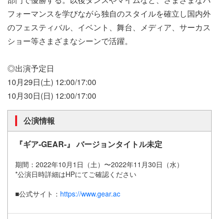
フォーマンスを学びながら独⾃のスタイルを確⽴し国内外
のフェスティバル、イベント、舞台、メディア、サーカス
ショー等さまざまなシーンで活躍。
◎出演予定⽇
10⽉29⽇(⼟) 12:00/17:00
10⽉30⽇(⽇) 12:00/17:00
公演情報
『ギア-GEAR-』 バージョンタイトル未定
期間：2022年10⽉1⽇（⼟）〜2022年11⽉30⽇（⽔）
*公演⽇時詳細はHPにてご確認ください
■公式サイト：
https://www.gear.ac