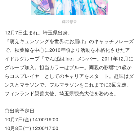
藤咲彩音
12⽉7⽇⽣まれ。埼⽟県出⾝。
『萌えキュンソングを世界にお届け』のキャッチフレーズ
で、秋葉原を中⼼に2010年頃より活動を本格化させたア
イドルグループ「でんぱ組.inc」メンバー。2011年12⽉に
グループ加⼊。担当カラーはブルー。両親の影響で1歳か
らコスプレイヤーとしてのキャリアをスタート。趣味はダ
ンスとマラソンで、フルマラソンをこれまでに3回完⾛。
フィンランド親善⼤使、埼⽟県観光⼤使を務める。
◎出演予定⽇
10⽉7⽇(⾦) 14:00/19:00
10⽉8⽇(⼟) 12:00/17:00