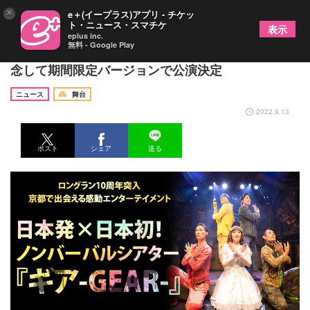
×
e＋(イープラス)アプリ - チケッ
ト・ニュース・スマチケ
表示
eplus inc.
無料 - Google Play
ノンバーバルシアター『ギア-GEAR-』10周年を記
念して期間限定バージョンで公演決定
ニュース
舞台
2022.9.13
ポスト
シェア
送る