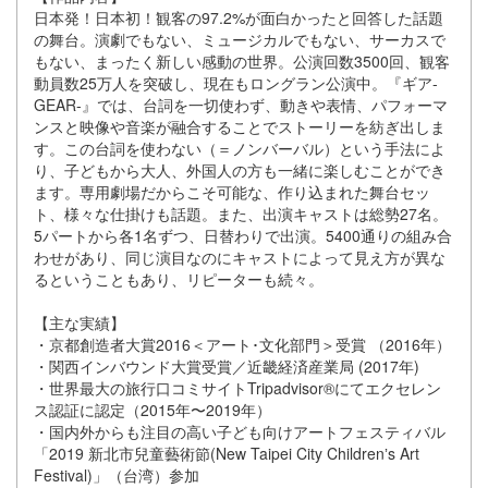
⽇本発！⽇本初！観客の97.2%が⾯⽩かったと回答した話題
の舞台。演劇でもない、ミュージカルでもない、サーカスで
もない、まったく新しい感動の世界。公演回数3500回、観客
動員数25万⼈を突破し、現在もロングラン公演中。『ギア-
GEAR-』では、台詞を⼀切使わず、動きや表情、パフォーマ
ンスと映像や⾳楽が融合することでストーリーを紡ぎ出しま
す。この台詞を使わない（＝ノンバーバル）という⼿法によ
り、⼦どもから⼤⼈、外国⼈の⽅も⼀緒に楽しむことができ
ます。専⽤劇場だからこそ可能な、作り込まれた舞台セッ
ト、様々な仕掛けも話題。また、出演キャストは総勢27名。
5パートから各1名ずつ、⽇替わりで出演。5400通りの組み合
わせがあり、同じ演⽬なのにキャストによって⾒え⽅が異な
るということもあり、リピーターも続々。
【主な実績】
・京都創造者⼤賞2016＜アート･⽂化部⾨＞受賞 （2016年）
・関⻄インバウンド⼤賞受賞／近畿経済産業局 (2017年)
・世界最⼤の旅⾏⼝コミサイトTripadvisor®にてエクセレン
ス認証に認定（2015年〜2019年）
・国内外からも注⽬の⾼い⼦ども向けアートフェスティバル
「2019 新北市兒童藝術節(New Taipei City Childrenʼs Art
Festival)」（台湾）参加