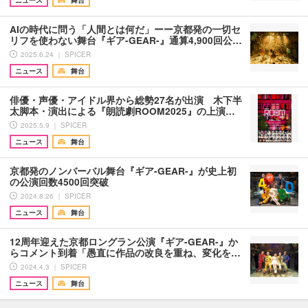
ニュース
舞台
AIの時代に問う「人間とは何だ」ーー京都発の一切セ
リフを使わない舞台『ギア-GEAR-』通算4,900回公…
2025.6.24 ｜ SPICER
ニュース
舞台
俳優・声優・アイドル界から総勢27名が出演 木下半
太脚本・演出による『朗読劇ROOM2025』の上演…
2025.5.9 ｜ SPICER
ニュース
舞台
京都発のノンバーバル舞台『ギア-GEAR-』が史上初
の公演回数4500回突破
2024.8.26 ｜ SPICER
ニュース
舞台
12周年迎えた京都ロングラン公演『ギア-GEAR-』か
らコメント到着「愚直に作品の改良を重ね、変化を…
2024.4.3 ｜ SPICER
ニュース
舞台