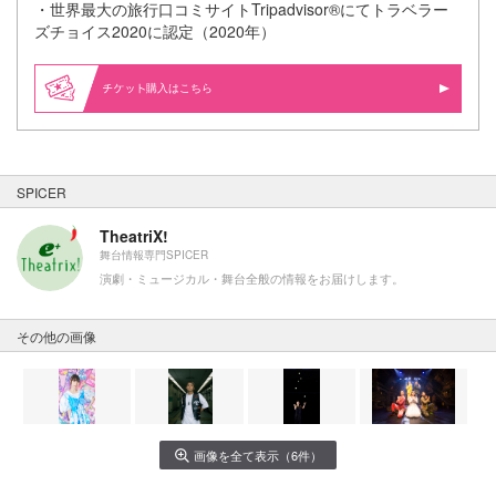
・世界最⼤の旅⾏⼝コミサイトTripadvisor®にてトラベラー
ズチョイス2020に認定（2020年）
購入はこちら
SPICER
TheatriX!
舞台情報専門SPICER
演劇・ミュージカル・舞台全般の情報をお届けします。
その他の画像
画像を全て表示（6件）