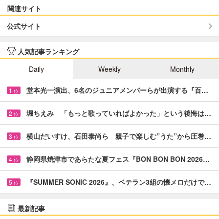
関連サイト
公式サイト
人気記事ランキング
Daily
Weekly
Monthly
堂本光一演出、6名のジュニアメンバーらが出演する『百…
1
位
堀ちえみ 「もっと歌っていればよかった」という後悔は…
2
位
横山だいすけ、石田泰尚ら 親子で楽しむ”うた”から圧巻…
3
位
静岡県焼津市であらたな夏フェス『BON BON BON 2026…
4
位
『SUMMER SONIC 2026』、ベテラン3組の懐メロだけで…
5
位
最新記事