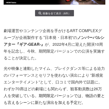
画像を全て表示（6件）
劇場運営やコンテンツ企画を⼿がけるART COMPLEXグ
ループが企画製作する ‟⽇本発・⽇本初”の
ノンバーバルシ
アター『ギア-GEAR-』
が、2022年4⽉に迎えた開演10周
年を記念し、今秋、期間限定バージョンでの公演を実施す
ることが決定した。
光や映像と連動したマイム、ブレイクダンス等による迫⼒
のパフォーマンスとセリフを使わない演出により ”新感覚
エンターテイメント”として、⼝コミで国内外で話題に。
わずか70席ほどの劇場にも関わらず、観客動員数は26万
⼈を突破している。
期間限定バージョンでは、物語の要と
も言えるシーンに新たな演出を加える予定だ。