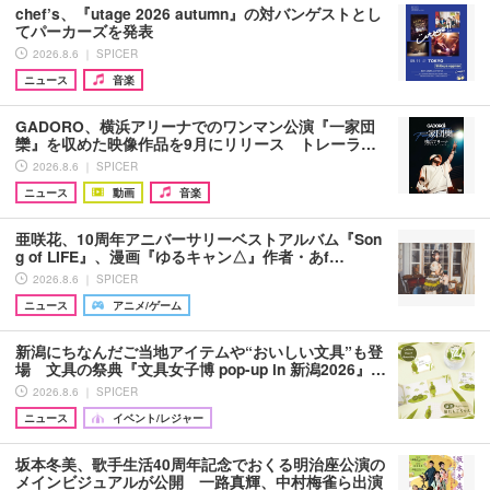
chef’s、『utage 2026 autumn』の対バンゲストとし
てパーカーズを発表
2026.8.6 ｜ SPICER
ニュース
音楽
GADORO、横浜アリーナでのワンマン公演『一家団
欒』を収めた映像作品を9月にリリース トレーラ…
2026.8.6 ｜ SPICER
ニュース
動画
音楽
亜咲花、10周年アニバーサリーベストアルバム『Son
g of LIFE』、漫画『ゆるキャン△』作者・あf…
2026.8.6 ｜ SPICER
ニュース
アニメ/ゲーム
新潟にちなんだご当地アイテムや“おいしい文具”も登
場 文具の祭典『文具女子博 pop-up in 新潟2026』…
2026.8.6 ｜ SPICER
ニュース
イベント/レジャー
坂本冬美、歌手生活40周年記念でおくる明治座公演の
メインビジュアルが公開 一路真輝、中村梅雀ら出演