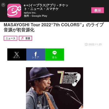
×
e＋(イープラス)アプリ - チケッ
ト・ニュース・スマチケ
表示
eplus inc.
無料 - Google Play
山崎まさよし、2022年ライブツアー『YAMAZAKI
MASAYOSHI Tour 2022“7th COLORS”』のライブ
音源が初音源化
ニュース
音楽
2022.11.25
ポスト
シェア
送る