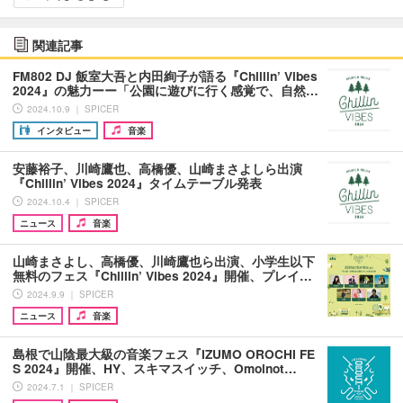
関連記事
FM802 DJ 飯室大吾と内田絢子が語る『Chillin’ Vibes
2024』の魅力ーー「公園に遊びに行く感覚で、自然…
2024.10.9 ｜ SPICER
インタビュー
音楽
安藤裕子、川崎鷹也、高橋優、山崎まさよしら出演
『Chillin’ Vibes 2024』タイムテーブル発表
2024.10.4 ｜ SPICER
ニュース
音楽
山崎まさよし、高橋優、川崎鷹也ら出演、小学生以下
無料のフェス『Chillin’ Vibes 2024』開催、プレイ…
2024.9.9 ｜ SPICER
ニュース
音楽
島根で山陰最大級の音楽フェス『IZUMO OROCHI FE
S 2024』開催、HY、スキマスイッチ、Omoinot…
2024.7.1 ｜ SPICER