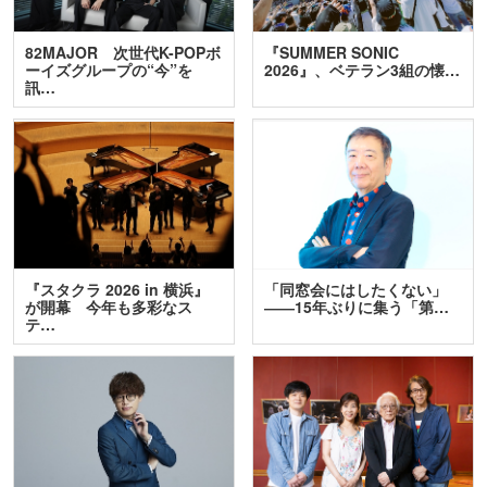
82MAJOR 次世代K-POPボ
『SUMMER SONIC
ーイズグループの“今”を
2026』、ベテラン3組の懐…
訊…
『スタクラ 2026 in 横浜』
「同窓会にはしたくない」
が開幕 今年も多彩なス
――15年ぶりに集う「第…
テ…