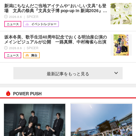
新潟にちなんだご当地アイテムや“おいしい文具”も登
場 文具の祭典『文具女子博 pop-up in 新潟2026』…
2026.8.6 ｜ SPICER
ニュース
イベント/レジャー
坂本冬美、歌手生活40周年記念でおくる明治座公演の
メインビジュアルが公開 一路真輝、中村梅雀ら出演
2026.8.6 ｜ SPICER
ニュース
舞台
最新記事をもっと見る
POWER PUSH