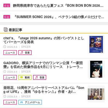
静岡県焼津市であらたな夏フェス『BON BON BON 2026…
4
位
『SUMMER SONIC 2026』、ベテラン3組の懐メロだけで…
5
位
最新記事
chef’s、『utage 2026 autumn』の対バンゲストとし
てパーカーズを発表
2026.8.6 ｜ SPICER
ニュース
音楽
GADORO、横浜アリーナでのワンマン公演『一家団
欒』を収めた映像作品を9月にリリース トレーラ…
2026.8.6 ｜ SPICER
ニュース
動画
音楽
亜咲花、10周年アニバーサリーベストアルバム『Son
g of LIFE』、漫画『ゆるキャン△』作者・あf…
2026.8.6 ｜ SPICER
ニュース
アニメ/ゲーム