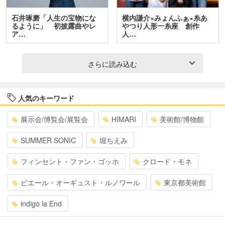
石井琢磨「人生の宝物にな
横内謙介×みょんふぁ×糸あ
るように」 初披露曲やレ
やつり人形一糸座 創作
ア…
人…
さらに読み込む
人気のキーワード
展示会/博覧会/展覧会
HIMARI
美術館/博物館
SUMMER SONIC
堀ちえみ
フィンセント・ファン・ゴッホ
クロード・モネ
ピエール・オーギュスト・ルノワール
東京都美術館
indigo la End