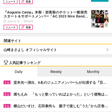
ニュース
音楽
『Augusta Camp』本祭・前夜祭のチケット一般発売
スタート＆サポートメンバー「AC 2023 Nice Band…
2023.8.19 ｜ SPICER
ニュース
音楽
関連サイト
山崎まさよし オフィシャルサイト
人気記事ランキング
Daily
Weekly
Monthly
堂本光一演出、6名のジュニアメンバーらが出演する『百…
1
位
堀ちえみ 「もっと歌っていればよかった」という後悔は…
2
位
横山だいすけ、石田泰尚ら 親子で楽しむ”うた”から圧巻…
3
位