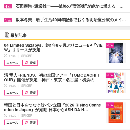
石田泰尚×渡辺雄一――破格の“音楽魂”が静かに燃える …
4
位
坂本冬美、歌手生活40周年記念でおくる明治座公演のメイ…
5
位
最新記事
04 Limited Sazabys、約1年8ヶ月ぶりニューEP『VIE
NEW
W』リリースが決定
17:00 ｜ SPICER
ニュース
音楽
清 竜人FRIENDS、初の全国ツアー『TOMODACHI T
NEW
OUR』開催が決定 神戸・東京・名古屋・横浜の…
16:00 ｜ SPICER
ニュース
音楽
韓国と日本をつなぐ対バン企画『2026 Rising Conne
NEW
ction in Japan』が始動 日本からASH DA H…
14:30 ｜ SPICER
ニュース
音楽