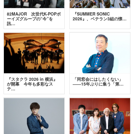
82MAJOR 次世代K-POPボ
『SUMMER SONIC
ーイズグループの“今”を
2026』、ベテラン3組の懐…
訊…
『スタクラ 2026 in 横浜』
「同窓会にはしたくない」
が開幕 今年も多彩なス
――15年ぶりに集う「第…
テ…