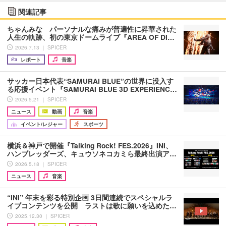
関連記事
ちゃんみな パーソナルな痛みが普遍性に昇華された
人生の軌跡、初の東京ドームライブ『AREA OF DI…
2026.7.13 ｜ SPICER
レポート
音楽
サッカー日本代表“SAMURAI BLUE”の世界に没入す
る応援イベント『SAMURAI BLUE 3D EXPERIENC…
2026.5.21 ｜ SPICER
ニュース
動画
音楽
イベント/レジャー
スポーツ
横浜＆神戸で開催『Talking Rock! FES.2026』INI、
ハンブレッダーズ、キュウソネコカミら最終出演ア…
2026.5.18 ｜ SPICER
ニュース
音楽
“INI” 年末を彩る特別企画 3日間連続でスペシャルラ
イブコンテンツを公開 ラストは歌に願いを込めた…
2025.12.30 ｜ SPICER