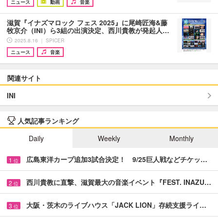
ニュース
動画
音楽
滋賀『イナズマロック フェス 2025』に尾崎匠海&藤
牧京介（INI）ら3組の出演決定、西川貴教が発起人…
2025.8.16 ｜ SPICER
ニュース
音楽
関連サイト
INI
人気記事ランキング
Daily
Weekly
Monthly
広島東洋カープ追加3試合決定！ 9/25巨人戦などチケッ…
1
位
西川貴教に直撃、滋賀最大の音楽イベント『FEST. INAZU…
2
位
大阪・茨木のライブハウス「JACK LION」存続支援ライ…
3
位