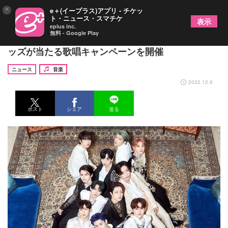
×
e＋(イープラス)アプリ - チケッ
ト・ニュース・スマチケ
表示
eplus inc.
無料 - Google Play
INIとDAMがコラボ、本人映像配信やオリジナルグ
ッズが当たる歌唱キャンペーンを開催
ニュース
音楽
2022.12.9
ポスト
シェア
送る