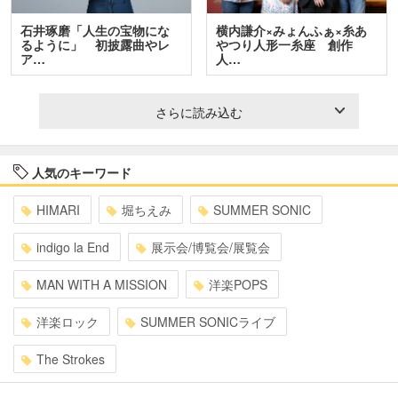
石井琢磨「人生の宝物にな
横内謙介×みょんふぁ×糸あ
るように」 初披露曲やレ
やつり人形一糸座 創作
ア…
人…
さらに読み込む
人気のキーワード
HIMARI
堀ちえみ
SUMMER SONIC
indigo la End
展示会/博覧会/展覧会
MAN WITH A MISSION
洋楽POPS
洋楽ロック
SUMMER SONICライブ
The Strokes