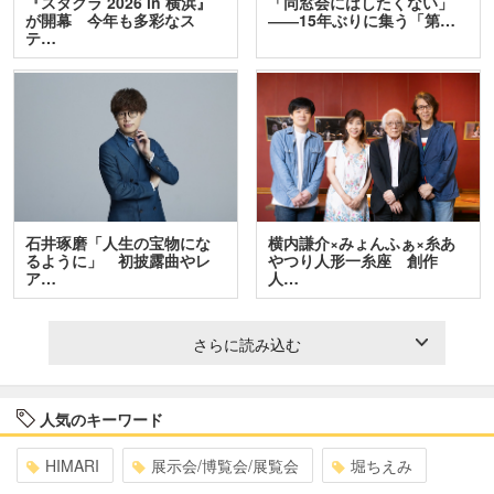
『スタクラ 2026 in 横浜』
「同窓会にはしたくない」
が開幕 今年も多彩なス
――15年ぶりに集う「第…
テ…
石井琢磨「人生の宝物にな
横内謙介×みょんふぁ×糸あ
るように」 初披露曲やレ
やつり人形一糸座 創作
ア…
人…
さらに読み込む
人気のキーワード
HIMARI
展示会/博覧会/展覧会
堀ちえみ