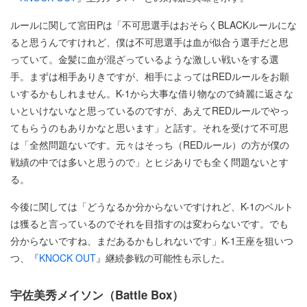
ルールに関して宮田Pは「不可思選手はおそらくBLACKルールにな
ると思うんですけれど、僕は不可思選手は血が似合う選手だと思
っていて。金髪に血が混ざっているような激しい戦いをする選
手。まずは相手ありきですが、相手によってはREDルールをお願
いするかもしれません。K-1から大事な借り物なので綺麗に返さな
いといけないなと思っているのですが、あえてREDルールでやっ
てもらうのもありかなと思います」と話す。それを受けて不可思
は「全然問題ないです。元々はそっち（REDルール）の方が僕の
戦績の中では多いと思うので」とヒジありでも全く問題ないとす
る。
今後に関しては「どうなるか分からないですけれど、K-1のベルト
は獲ると言っているのでそれを目指すのは変わらないです。でも
分からないですね、まだあるかもしれないです」K-1王座を狙いつ
つ、『
KNOCK OUT
』継続参戦の可能性も示した。
宇佐美秀メイソン（Battle Box）