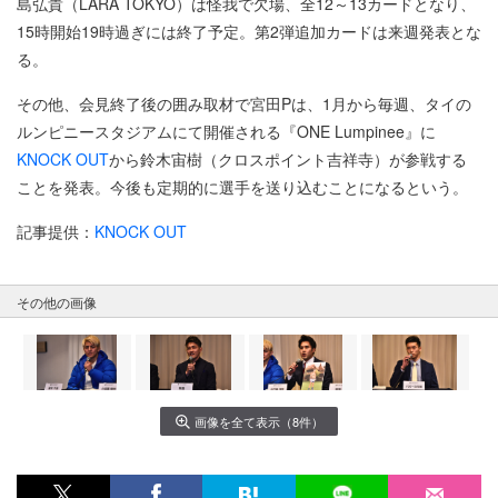
島弘貴（LARA TOKYO）は怪我で欠場、全12～13カードとなり、
15時開始19時過ぎには終了予定。第2弾追加カードは来週発表とな
る。
その他、会見終了後の囲み取材で宮田Pは、1月から毎週、タイの
ルンピニースタジアムにて開催される『ONE Lumpinee』に
KNOCK OUT
から鈴木宙樹（クロスポイント吉祥寺）が参戦する
ことを発表。今後も定期的に選手を送り込むことになるという。
記事提供：
KNOCK OUT
その他の画像
画像を全て表示（8件）