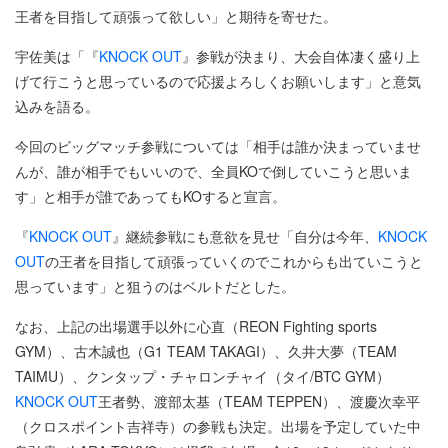
王者を目指して頑張って欲しい」と期待を寄せた。
宇佐美は「『
KNOCK OUT
』参戦が決まり、大会自体凄く盛り上
げて行こうと思っているので応援よろしくお願いします」と意気
込みを語る。
今回のビッグマッチ参戦については「相手は誰か決まっていませ
んが、誰が相手でもいいので、全員KOで倒していこうと思いま
す」と相手が誰であってもKOすると宣言。
『
KNOCK OUT
』継続参戦にも意欲を見せ「自分は今年、
KNOCK
OUT
の王者を目指して頑張っていくのでこれからも出ていこうと
思っています」と狙うのはベルトだとした。
なお、上記の出場選手以外に心直（REON Fighting sports
GYM）、古木誠也（G1 TEAM TAKAGI）、久井大夢（TEAM
TAIMU）、クンタップ・チャロンチャイ（タイ/BTC GYM）
KNOCK OUT
王者勢、渡部太基（TEAM TEPPEN）、渡慶次幸平
（クロスポイント吉祥寺）の参戦も決定。出場を予定していた中