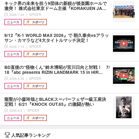
キック界の未来を担う9団体の新鋭が後楽園ホールで
激突！ 株式会社東京ドーム主催『KORAKUEN JA…
2026.7.24 ｜ SPICER
ニュース
スポーツ
9/12『K-1 WORLD MAX 2026』で 朝久泰央vsアラッ
サン・カマラなど4大タイトルマッチ決定！
2026.7.13 ｜ SPICER
ニュース
スポーツ
BD直後の“怪物くん”鈴木博昭が宮川日向と対戦！ 7/
18『abc presents RIZIN LANDMARK 15 in HIR…
2026.6.30 ｜ SPICER
ニュース
スポーツ
龍聖が小森玲哉とBLACKスーパーフェザー級王座決
定戦！ 6/21『KNOCK OUT.65』の激闘が熱い
2026.6.5 ｜ SPICER
ニュース
スポーツ
人気記事ランキング