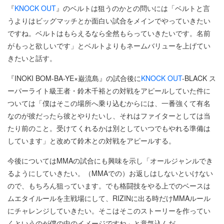
『
KNOCK OUT
』のベルトは狙うのかとの問いには「ベルトと言
うよりはビッグマッチとか面白い試合をメインでやっていきたい
ですね。ベルトはもらえるなら全然もらっていきたいです。名前
がもっと欲しいです」とベルトよりもネームバリューを上げてい
きたいと話す。
『INOKI BOM-BA-YE×巌流島』の試合後に
KNOCK OUT
-BLACK ス
ーパーライト級王者・鈴木千裕との対戦をアピールしていた件に
ついては「僕はそこの場所へ乗り込むからには、一番強くて有名
なのが彼だったら彼とやりたいし、それはファイターとしては当
たり前のこと。受けてくれるかは別としていつでもやれる準備は
しています」と改めて鈴木との対戦をアピールする。
今後についてはMMAの試合にも興味を示し「オールジャンルでき
るようにしていきたい。（MMAでの）お返しはしないといけない
ので、もちろん狙っています。でも格闘技をやる上でのベースは
ムエタイルールを主戦場にして、RIZINに出る時だけMMAルール
にチャレンジしていきたい。そこはそこのストーリーを作ってい
くというのが僕の中のイメージですね」と意気込んだ。