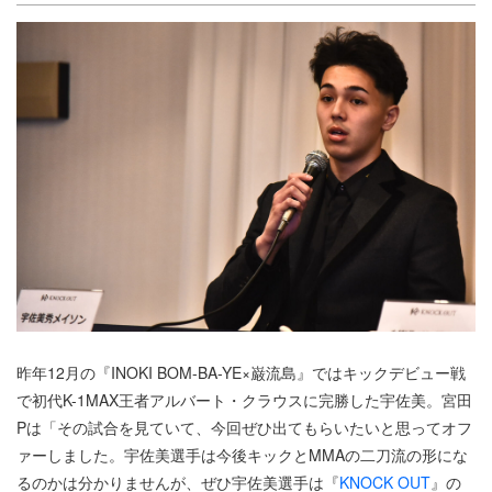
昨年12月の『INOKI BOM-BA-YE×巌流島』ではキックデビュー戦
で初代K-1MAX王者アルバート・クラウスに完勝した宇佐美。宮田
Pは「その試合を見ていて、今回ぜひ出てもらいたいと思ってオフ
ァーしました。宇佐美選手は今後キックとMMAの二刀流の形にな
るのかは分かりませんが、ぜひ宇佐美選手は『
KNOCK OUT
』の