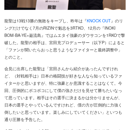
龍聖は13戦13勝の無敗をキープし、昨年は『
KNOCK OUT
』のリ
ングだけでなく7月のRIZINで魁志を3RTKO、12月の『INOKI
BOM-BA-YE×巌流島』ではムエタイ強豪のダウサコンを1RKOで撃
破した。龍聖の相手は、宮田充プロデューサー（以下P）によると
「ファンが聞いたらおっと思うようなファイターと最終調整中」
とのこと。
会見に出席した龍聖は「宮田さんから紹介があったんですけれ
ど、（対戦相手は）日本の格闘技が好きな人なら知っているファ
イターかと思いますが、特に強豪とか意識することはなくて。今
回、圧倒的にボコボコにして僕の強さだけを見せて勝ちたいなっ
て思っています。相手はその選手に決まるかは分かりませんが、
日本の選手とやっているんですけれど、僕の方が圧倒的に力強く
倒したいと思っています。楽しみにしていてください」といつも
通り圧勝を予告した。