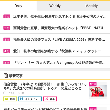
Daily
Weekly
Monthly
坂本冬美、歌手生活40周年記念でおくる明治座公演のメイ…
1
位
西川貴教に直撃、滋賀最大の音楽イベント『FEST. INAZU…
2
位
福島最大級の音楽フェス『LIVE AZUMA 2026』無料で楽…
3
位
愛知・岐阜の地酒を満喫する『秋酒祭 2026』チケット一…
4
位
『サントリー1万人の第九』Aぇ! groupの佐野晶哉が合唱…
5
位
最新記事
仙台貨物 2年半ぶり活動再開！ 新曲「いっち! いっ
NEW
ち!!」完成までの紆余曲折、トゥアーの見どころと…
18:00 ｜ SPICER
動画
インタビュー
音楽
結那バースデーイベント2026のゲストで斉藤朱夏＆愛
NEW