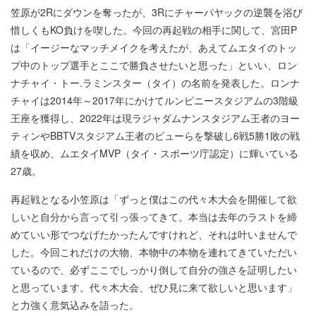
笠原が2Rにダウンを奪ったが、3Rにチャーパヤックの逆襲を浴び
惜しくもKO負けを喫した。今回の再起戦の相手に関して、宮田P
は「イージーなマッチメイクを考えたが、あえてムエタイのトッ
プ中のトップ選手とここで勝負させたいと思った」といい、ロン
ナチャイ・トー.ラミンスター（タイ）の名前を発表した。ロンナ
チャイは2014年～2017年にかけてルンピニースタジアムの3階級
王座を獲得し、2022年は現ラジャダムナンスタジアム王者のヨー
ティンやBBTVスタジアム王者のビューらを撃破し6戦5勝1敗の戦
績を収め、ムエタイMVP（タイ・スポーツ庁認定）に輝いている
27歳。
再起戦となる小笠原は「ずっと僕はこの代々木大会を開催して欲
しいと自分から言って引っ張ってきて。本当は去年のラストを締
めていい形でつなげたかったんですけれど、それは叶いませんで
した。今回これだけの大物、本物中の本物を連れてきていただい
ているので、必ずここでしっかり倒して自分の強さを証明したい
と思っています。代々木大会、ぜひ見に来て欲しいと思います」
と力強く意気込みを語った。