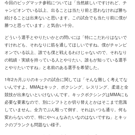
今回のビッグマッチ参戦については「当然嬉しいですけれど、チ
ャンピオンでいる以上、出ることは当たり前と思わなければ勝ち
続けることは出来ないと思います。この試合でも当たり前に僕が
勝つと思っています」と気合い十分。
どういう選手とやりたいかとの問いには「特にこだわりはないで
すけれども、それなりに筋を通してほしいですね。僕がチャンピ
オンでいる以上、誰でも僕と戦えるわけじゃないので、それなり
の戦績・実績を持っている人とやりたい。誰もが知っている選手
とやりたいですね」と名前のある選手を希望した。
1年2カ月ぶりのキックの試合に関しては「そんな難しく考えてな
いんですよ。MMAはキック、ボクシング、レスリング、柔道と全
競技が出来ないといけないんです。キックボクシングはMMAにも
必要な要素なので、別にシフトとか切り替えとかはそこまで意識
していません。全力でぶん殴って倒す、それはいつも通り。何も
変わらないので、特にやべぇなみたいなのはないですね」とキッ
クのブランクも問題ない様子。