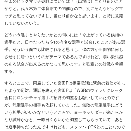
今回のビッグマッチ参戦については「（出場は）当たり前のこと
かなと。代々木第二体育館での開催なので、別にそんなビッグマ
ッチと思ってないですし、当たり前かなと思います」と特に意識
していないという。
どういう選手とやりたいかとの問いには「今上がっている候補の
選手だと、日本だったらK-1の有名な選手と試合したことがある選
手。そういう面でも比較されると思うし、僕の方が圧倒的に何も
させずに勝つというのがテーマであるんですけれど、凄い緊張感
のある試合が出来るのかなって思います」と強豪との対戦を希望
する。
するとここで、同席していた宮田Pは携帯電話に緊急の着信があっ
たようで応対。通話を終えた宮田Pは「WSRのウィラサクレック
会長にロンナチャイ選手の招聘の調整をお願いしていたのです
が、龍聖選手の相手も依頼していました。無敗の龍聖選手にどう
いう相手がいいかなというところで、ヨーキッサダーが来たらか
なり試練かなと。一昨日くらいから調整してもらっていて、あと
は返事待ちだったんですけれども、スタンバイOKとのことなので