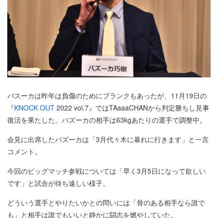
バスーカは昨年は負傷のためにブランクもあったが、11月19日の
『
KNOCK OUT
2022 vol.7』ではTAaaaCHANから判定勝ちし見事
復活を果たした。バズーカの相手は63kgあたりの選手で調整中。
会見に出席したバズーカは「3月代々木に暴れに行きます」と一言
コメント。
今回のビッグマッチ参戦については「早く3月5日になって欲しい
です」と試合が待ち遠しい様子。
どういう選手とやりたいかとの問いには「骨のある相手なら誰で
も」と相手は誰でもいいと静かに闘志を燃やしていた。