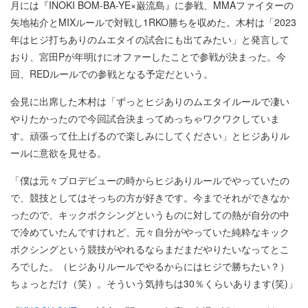
月には『INOKI BOM-BA-YE×巌流島』に参戦、MMAファイターの
矢地祐介とMIXルールで対戦し1RKO勝ちを収めた。木村は「2023
年はヒジ打ちありのムエタイの試合にも出てみたい」と発言して
おり、宮田Pが年明けにオファーしたことで参戦が決まった。今
回、REDルールでの参戦となる予定だという。
会見に出席した木村は「ずっとヒジありのムエタイルールで凄い
やりたかったので今回試合決まってめっちゃワクワクしていま
す。頑張って仕上げるので楽しみにしてください」とヒジありル
ールに意欲を見せる。
「僕は元々プロデビューの時からヒジありルールでやっていたの
で、競技としてはそっちの方が好きです。今までそれができなか
ったので、キックボクシングというものに対しての熱が自分の中
で冷めていたんですけれど、元々自分がやっていた純粋なキック
ボクシングという競技がやれるならまだまだやりたいなってとこ
ろでした。（ヒジありルールでやるからにはヒジで勝ちたい？）
ちょっとだけ（笑）。そういう気持ちは30％くらいあります(笑)」