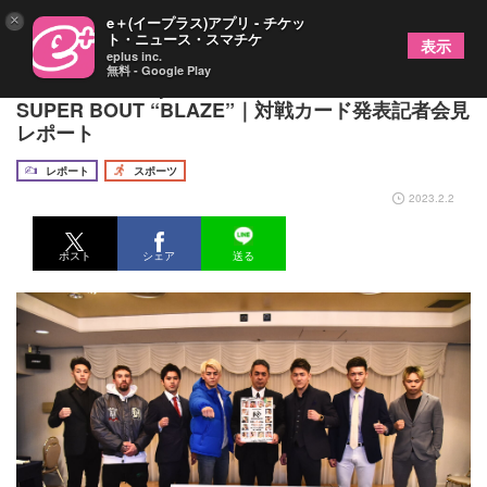
×
e＋(イープラス)アプリ - チケッ
ト・ニュース・スマチケ
表示
eplus inc.
無料 - Google Play
3.5 MAROOMS presents KNOCK OUT 2023
SUPER BOUT “BLAZE”｜対戦カード発表記者会見
レポート
レポート
スポーツ
2023.2.2
ポスト
シェア
送る