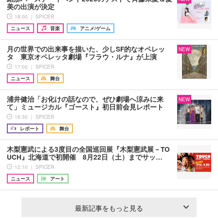
美の出演が決定
18:00 ｜ SPICER
ニュース
音楽
アニメ/ゲーム
月の世界での出来事を描いた、少しSF的なオペレッ
NEW
タ 東京オペレッタ劇場『フラウ・ルナ』が上演
17:00 ｜ SPICER
ニュース
舞台
浦井健治「お化けの話なので、ぜひ劇場へ涼みに来
NEW
て」ミュージカル『ゴースト』初日前会見レポート
16:30 ｜ SPICER
レポート
舞台
木梨憲武による3度目の全国巡回展『木梨憲武展－TO
UCH』北海道で初開催 8月22日（土）までサッ…
12:10 ｜ SPICER
ニュース
アート
最新記事をもっと見る