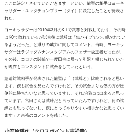
ここに決定とさせていただきます」といい、龍聖の相手はヨーキ
ッサダー・ユッタチョンブリー（タイ）に決定したことが発表さ
れた。
ヨーキッサダーは2019年3月のK-1で武尊と対戦しており、その時
はKOで敗れているが試合後に武尊は「鉄パイプでぶっ叩かれてい
るようだった」と蹴りの威力に関してコメント。当時、ヨーキッ
サダーはラジャダムナンスタジアムのフェザー級王者だったが、
その後、コロナの関係で一度田舎に帰って引退と報じられていた
が現在もコンスタントに試合をしていたという。
急遽対戦相手が発表された龍聖は「（武尊と）比較されると思い
ます。僕も試合を見たんですけれど、その試合よりも僕の方が圧
倒的に勝ちたいなと思っていますし、それが僕には出来ると思っ
ています。宮田さんは試練だと言っていたんですけれど、何の試
練とも思ってないし、僕にとってやりやすい相手かなと思ってい
ます」と余裕のコメントを残した。
小笠原瑛作（クロスポイント吉祥寺）