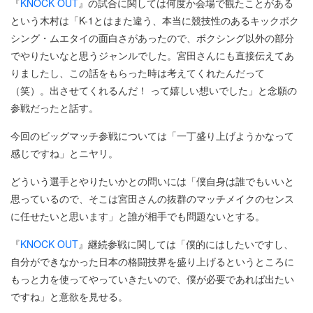
『
KNOCK OUT
』の試合に関しては何度か会場で観たことがある
という木村は「K-1とはまた違う、本当に競技性のあるキックボク
シング・ムエタイの面白さがあったので、ボクシング以外の部分
でやりたいなと思うジャンルでした。宮田さんにも直接伝えてあ
りましたし、この話をもらった時は考えてくれたんだって
（笑）。出させてくれるんだ！ って嬉しい想いでした」と念願の
参戦だったと話す。
今回のビッグマッチ参戦については「一丁盛り上げようかなって
感じですね」とニヤリ。
どういう選手とやりたいかとの問いには「僕自身は誰でもいいと
思っているので、そこは宮田さんの抜群のマッチメイクのセンス
に任せたいと思います」と誰が相手でも問題ないとする。
『
KNOCK OUT
』継続参戦に関しては「僕的にはしたいですし、
自分ができなかった日本の格闘技界を盛り上げるというところに
もっと力を使ってやっていきたいので、僕が必要であれば出たい
ですね」と意欲を見せる。