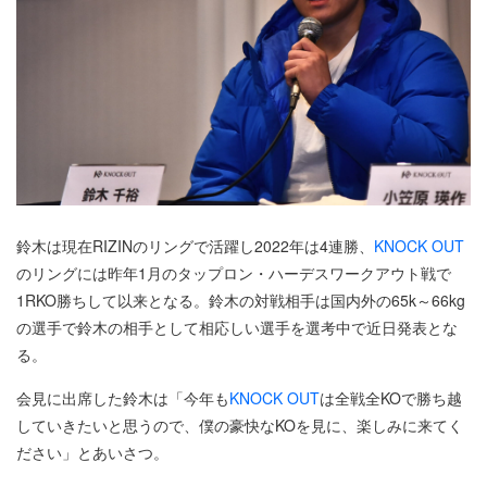
鈴木は現在RIZINのリングで活躍し2022年は4連勝、
KNOCK OUT
のリングには昨年1月のタップロン・ハーデスワークアウト戦で
1RKO勝ちして以来となる。鈴木の対戦相手は国内外の65k～66kg
の選手で鈴木の相手として相応しい選手を選考中で近日発表とな
る。
会見に出席した鈴木は「今年も
KNOCK OUT
は全戦全KOで勝ち越
していきたいと思うので、僕の豪快なKOを見に、楽しみに来てく
ださい」とあいさつ。