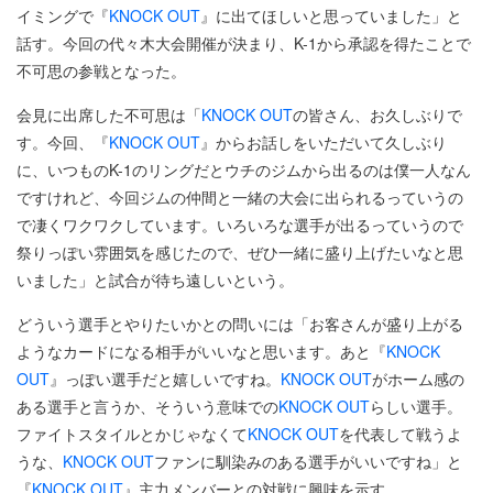
イミングで『
KNOCK OUT
』に出てほしいと思っていました」と
話す。今回の代々木大会開催が決まり、K-1から承認を得たことで
不可思の参戦となった。
会見に出席した不可思は「
KNOCK OUT
の皆さん、お久しぶりで
す。今回、『
KNOCK OUT
』からお話しをいただいて久しぶり
に、いつものK-1のリングだとウチのジムから出るのは僕一人なん
ですけれど、今回ジムの仲間と一緒の大会に出られるっていうの
で凄くワクワクしています。いろいろな選手が出るっていうので
祭りっぽい雰囲気を感じたので、ぜひ一緒に盛り上げたいなと思
いました」と試合が待ち遠しいという。
どういう選手とやりたいかとの問いには「お客さんが盛り上がる
ようなカードになる相手がいいなと思います。あと『
KNOCK
OUT
』っぽい選手だと嬉しいですね。
KNOCK OUT
がホーム感の
ある選手と言うか、そういう意味での
KNOCK OUT
らしい選手。
ファイトスタイルとかじゃなくて
KNOCK OUT
を代表して戦うよ
うな、
KNOCK OUT
ファンに馴染みのある選手がいいですね」と
『
KNOCK OUT
』主力メンバーとの対戦に興味を示す。