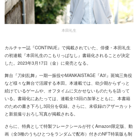
本田礼生
カルチャー誌『CONTINUE』で掲載されていた、俳優・本田礼生
の初連載『本田礼生のこもりっぱなし』書籍化されることが決定
した。2023年3月17日（金）に発売となる。
舞台『刀剣乱舞』一期一振役やMANKAISTAGE『A3!』斑鳩三角役
など様々な舞台で活躍する本田。本連載では、幼少期からずっと
続けているゲームや、オフタイムに欠かせないものたちを語って
いる。書籍化にあたっては、連載全13回の加筆とともに、本書籍
のための書き下ろし3回分を収録。さらに、未収録のアザーカット
と新規撮りおろし写真が掲載される。
さらに、特典として特製フレークシールが付くAmazon限定版、動
画（全3種のうちひとつをランダムで配布）付きのNFT特装版も制