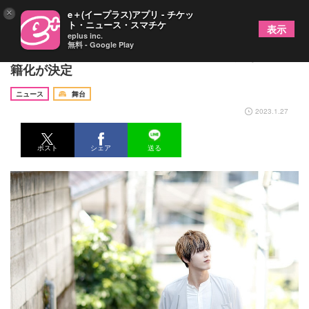
×
e＋(イープラス)アプリ - チケッ
ト・ニュース・スマチケ
表示
eplus inc.
無料 - Google Play
本田礼生の初連載『本田礼生のこもりっぱなし』書
籍化が決定
ニュース
舞台
2023.1.27
ポスト
シェア
送る