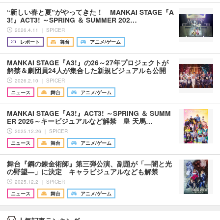
“新しい春と夏”がやってきた！ MANKAI STAGE『A
3!』ACT3! ～SPRING ＆ SUMMER 202…
2026.4.11 ｜ SPICER
レポート
舞台
アニメ/ゲーム
MANKAI STAGE『A3!』の26～27年プロジェクトが
解禁＆劇団員24人が集合した新規ビジュアルも公開
2026.2.10 ｜ SPICER
ニュース
舞台
アニメ/ゲーム
MANKAI STAGE『A3!』ACT3! ～SPRING ＆ SUMM
ER 2026～キービジュアルなど解禁 皇 天馬…
2025.12.26 ｜ SPICER
ニュース
舞台
アニメ/ゲーム
舞台『鋼の錬金術師』第三弾公演、副題が「―闇と光
の野望―」に決定 キャラビジュアルなども解禁
2025.12.2 ｜ SPICER
ニュース
舞台
アニメ/ゲーム