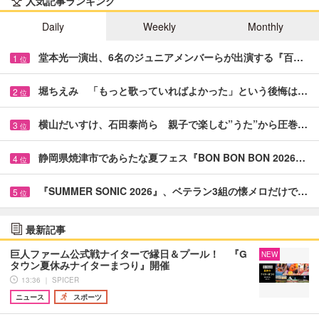
人気記事ランキング
Daily
Weekly
Monthly
堂本光一演出、6名のジュニアメンバーらが出演する『百…
1
位
堀ちえみ 「もっと歌っていればよかった」という後悔は…
2
位
横山だいすけ、石田泰尚ら 親子で楽しむ”うた”から圧巻…
3
位
静岡県焼津市であらたな夏フェス『BON BON BON 2026…
4
位
『SUMMER SONIC 2026』、ベテラン3組の懐メロだけで…
5
位
最新記事
巨人ファーム公式戦ナイターで縁日＆プール！ 『G
NEW
タウン夏休みナイターまつり』開催
13:36 ｜ SPICER
ニュース
スポーツ