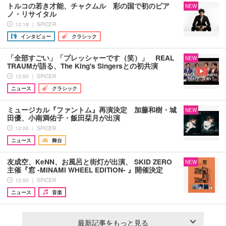
トルコの若き才能、チャクムル 彩の国で初のピア
NEW
ノ・リサイタル
12:18 ｜ SPICER
インタビュー
クラシック
「全部すごい」「プレッシャーです（笑）」 REAL
NEW
TRAUMが語る、The King's Singersとの初共演
12:00 ｜ SPICER
ニュース
クラシック
ミュージカル『ファントム』再演決定 加藤和樹・城
NEW
田優、小南満佑子・飯田栞月が出演
12:00 ｜ SPICER
ニュース
舞台
友成空、KeNN、お風呂と街灯が出演、 SKID ZERO
NEW
主催『窓 -MINAMI WHEEL EDITION- 』開催決定
12:00 ｜ SPICER
ニュース
音楽
最新記事をもっと見る