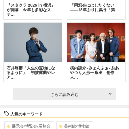
『スタクラ 2026 in 横浜』
「同窓会にはしたくない」
が開幕 今年も多彩なス
――15年ぶりに集う「第…
テ…
石井琢磨「人生の宝物にな
横内謙介×みょんふぁ×糸あ
るように」 初披露曲やレ
やつり人形一糸座 創作
ア…
人…
さらに読み込む
人気のキーワード
展示会/博覧会/展覧会
美術館/博物館