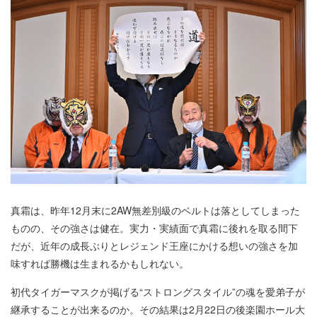
真霜は、昨年12月末に2AW無差別級のベルトは落としてしまった
ものの、その強さは健在。実力・実績面で真霜に後れを取る間下
だが、近年の成長ぶりとレジェンド王座にかける想いの強さを加
味すれば勝機は生まれるかもしれない。
初代タイガーマスクが掲げる“ストロングスタイル”の魂を愛弟子が
継承することが出来るのか。その結果は2月22日の後楽園ホール大