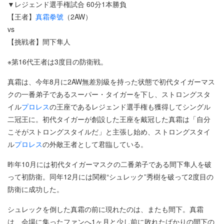
▼レジェンド選手権試合 60分1本勝負
【王者】
真霜拳號
（2AW）
vs
【挑戦者】間下隼人
※第16代王者は3度目の防衛戦。
真霜は、今年8月に2AW無差別級を持った状態で初代タイガーマス
クの一番弟子であるスーパー・タイガーを下し、ストロングスタ
イル
プロレス
の王座であるレジェンド選手権も獲得してシングル
二冠王に。初代タイガーが創設した王座を戴冠した真霜は「自分
こそがストロングスタイルだ」と主張し始め、ストロングスタイ
ル
プロレス
の外敵王者として君臨している。
昨年10月には初代タイガーマスクの二番弟子である間下隼人を破
って初防衛。同年12月には関根“シュレック”秀樹を破って2度目の
防衛に成功した。
シュレックを倒した真霜の前に現れたのは、またも間下。真霜
は、会場に集ったファンへ1ヶ月と少し前に敗れたばかりの間下の