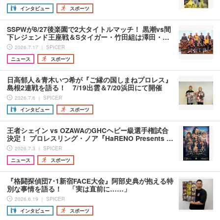
インタビュー
スポーツ
SSPWが8/27後楽園で2大タイトルマッチ！ 黒潮vs間
下レジェンド王座戦＆Sタイガー・竹田組は澤田・…
2026.7.17 ｜ SPICER
ニュース
スポーツ
日高郁人＆青木いつ希が『ご縁の国しまねプロレス』
島根2連戦を語る！ 7/19出雲＆7/20浜田にて開催
2026.7.6 ｜ SPICER
インタビュー
スポーツ
王者シェイン vs OZAWAのGHCヘビー級選手権試合
決定！ プロレスリング・ノア『HaRENO Presents …
2026.7.3 ｜ SPICER
ニュース
スポーツ
『格闘探偵団7･1新宿FACE大会』阿部史典が抱える特
別な事情を語る！ 「実は直前に……」
2026.6.19 ｜ SPICER
インタビュー
スポーツ