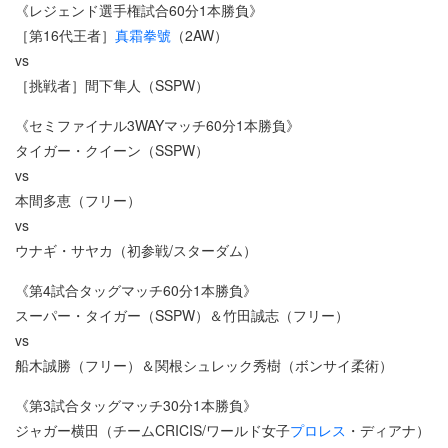
《レジェンド選手権試合60分1本勝負》
［第16代王者］
真霜拳號
（2AW）
vs
［挑戦者］間下隼人（SSPW）
《セミファイナル3WAYマッチ60分1本勝負》
タイガー・クイーン（SSPW）
vs
本間多恵（フリー）
vs
ウナギ・サヤカ（初参戦/スターダム）
《第4試合タッグマッチ60分1本勝負》
スーパー・タイガー（SSPW）＆竹田誠志（フリー）
vs
船木誠勝（フリー）＆関根シュレック秀樹（ボンサイ柔術）
《第3試合タッグマッチ30分1本勝負》
ジャガー横田（チームCRICIS/ワールド女子
プロレス
・ディアナ）