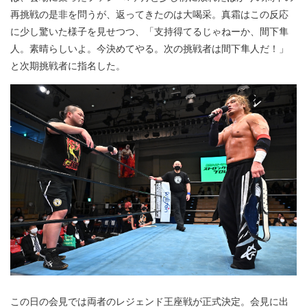
再挑戦の是非を問うが、返ってきたのは大喝采。真霜はこの反応
に少し驚いた様子を見せつつ、「支持得てるじゃねーか、間下隼
人。素晴らしいよ。今決めてやる。次の挑戦者は間下隼人だ！」
と次期挑戦者に指名した。
この日の会見では両者のレジェンド王座戦が正式決定。会見に出