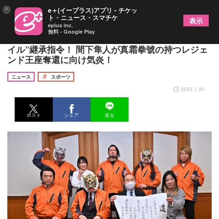
×
e＋(イープラス)アプリ - チケッ
ト・ニュース・スマチケ
表示
eplus inc.
無料 - Google Play
初代タイガーマスクが二番弟子に“ストロングスタ
イル”継承指令！ 間下隼人が真霜拳號の持つレジェ
ンド王座奪還に向け気炎！
ニュース
スポーツ
2023.1.30
ポスト
シェア
送る