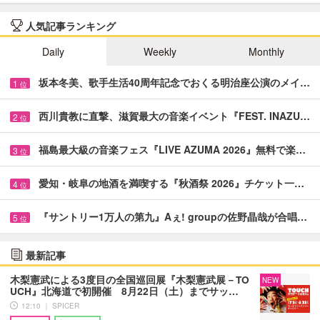
人気記事ランキング
Daily
Weekly
Monthly
坂本冬美、歌手生活40周年記念でおくる明治座公演のメイ…
1
位
西川貴教に直撃、滋賀最大の音楽イベント『FEST. INAZU…
2
位
福島最大級の音楽フェス『LIVE AZUMA 2026』無料で楽…
3
位
愛知・岐阜の地酒を満喫する『秋酒祭 2026』チケット一…
4
位
『サントリー1万人の第九』Aぇ! groupの佐野晶哉が合唱…
5
位
最新記事
木梨憲武による3度目の全国巡回展『木梨憲武展－TO
NEW
UCH』北海道で初開催 8月22日（土）までサッ…
12:10 ｜ SPICER