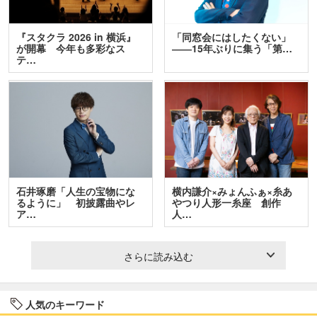
『スタクラ 2026 in 横浜』
「同窓会にはしたくない」
が開幕 今年も多彩なス
――15年ぶりに集う「第…
テ…
石井琢磨「人生の宝物にな
横内謙介×みょんふぁ×糸あ
るように」 初披露曲やレ
やつり人形一糸座 創作
ア…
人…
さらに読み込む
人気のキーワード