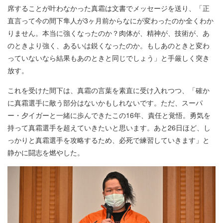
席することが叶わなかった真霜は文書でメッセージを送り、「正
直言って今の間下隼人が3ヶ月前からなにが変わったのか全くわか
りません。本当に強くなったのか？肉体が、精神が、技術が、あ
のときより強く、あるいは鋭くなったのか。もしあのときと変わ
っていないなら結果もあのときと同じでしょう」と手厳しく突き
放す。
これを受けた間下は、真霜の言葉を素直に受け入れつつ、「確か
に真霜選手に敵う部分はないかもしれないです。ただ、スーパ
ー・夕イガーと一緒に歩んできたこの16年、責任と覚悟。勇気を
持って真霜選手を超えていきたいと思います。あと26日ほど、し
っかりと真霜選手を攻略するため、必死で練習していきます」と
静かに闘志を燃やした。