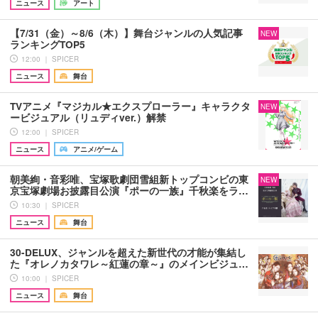
ニュース
アート
【7/31（金）～8/6（木）】舞台ジャンルの人気記事
NEW
ランキングTOP5
12:00 ｜ SPICER
ニュース
舞台
TVアニメ『マジカル★エクスプローラー』キャラクタ
NEW
ービジュアル（リュディver.）解禁
12:00 ｜ SPICER
ニュース
アニメ/ゲーム
朝美絢・音彩唯、宝塚歌劇団雪組新トップコンビの東
NEW
京宝塚劇場お披露目公演『ポーの一族』千秋楽をラ…
10:30 ｜ SPICER
ニュース
舞台
30-DELUX、ジャンルを超えた新世代の才能が集結し
た『オレノカタワレ～紅蓮の章～』のメインビジュ…
10:00 ｜ SPICER
ニュース
舞台