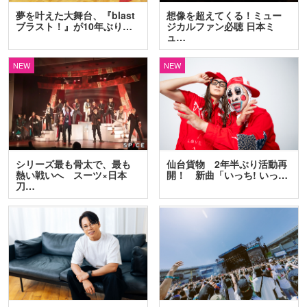
夢を叶えた大舞台、『blast
想像を超えてくる！ミュー
ブラスト！』が10年ぶり…
ジカルファン必聴 日本ミ
ュ…
NEW
NEW
シリーズ最も骨太で、最も
仙台貨物 2年半ぶり活動再
熱い戦いへ スーツ×日本
開！ 新曲「いっち! いっ…
刀…