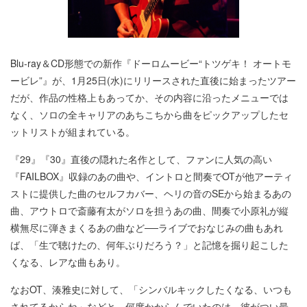
Blu-ray＆CD形態での新作『ドーロムービー“トツゲキ！ オートモ
ービレ”』が、1月25日(水)にリリースされた直後に始まったツアー
だが、作品の性格上もあってか、その内容に沿ったメニューでは
なく、ソロの全キャリアのあちこちから曲をピックアップしたセ
ットリストが組まれている。
『29』『30』直後の隠れた名作として、ファンに人気の高い
『FAILBOX』収録のあの曲や、イントロと間奏でOTが他アーティ
ストに提供した曲のセルフカバー、ヘリの音のSEから始まるあの
曲、アウトロで斎藤有太がソロを担うあの曲、間奏で小原礼が縦
横無尽に弾きまくるあの曲など──ライブでおなじみの曲もあれ
ば、「生で聴けたの、何年ぶりだろう？」と記憶を掘り起こした
くなる、レアな曲もあり。
なおOT、湊雅史に対して、「シンバルキックしたくなる、いつも
されてるからね」などと、何度かからんでいたのは、彼がつい最