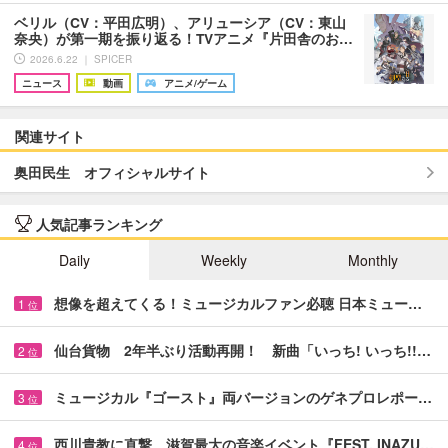
ベリル（CV：平田広明）、アリューシア（CV：東山
奈央）が第一期を振り返る！TVアニメ『片田舎のお…
2026.6.22 ｜ SPICER
ニュース
動画
アニメ/ゲーム
関連サイト
奥田民生 オフィシャルサイト
人気記事ランキング
Daily
Weekly
Monthly
想像を超えてくる！ミュージカルファン必聴 日本ミュー…
1
位
仙台貨物 2年半ぶり活動再開！ 新曲「いっち! いっち!!…
2
位
ミュージカル『ゴースト』両バージョンのゲネプロレポー…
3
位
西川貴教に直撃、滋賀最大の音楽イベント『FEST. INAZU…
4
位