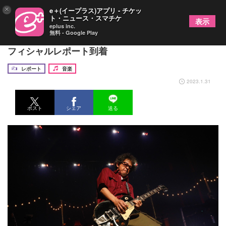
×
e＋(イープラス)アプリ - チケッ
ト・ニュース・スマチケ
表示
eplus inc.
無料 - Google Play
奥田民生、2年ぶり全国ツアー開幕 初日公演のオ
フィシャルレポート到着
レポート
音楽
2023.1.31
ポスト
シェア
送る