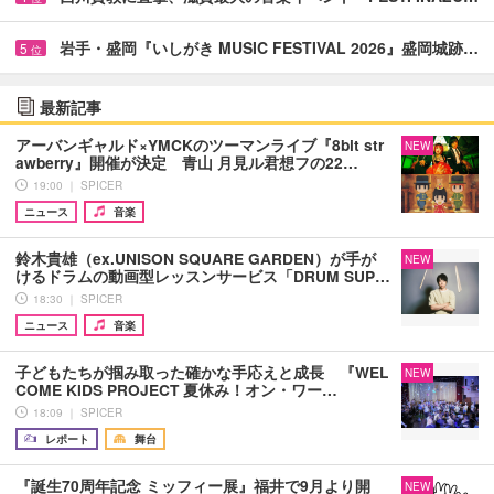
岩手・盛岡『いしがき MUSIC FESTIVAL 2026』盛岡城跡…
5
位
最新記事
アーバンギャルド×YMCKのツーマンライブ『8bit str
NEW
awberry』開催が決定 青山 月見ル君想フの22…
19:00 ｜ SPICER
ニュース
音楽
鈴木貴雄（ex.UNISON SQUARE GARDEN）が手が
NEW
けるドラムの動画型レッスンサービス「DRUM SUP…
18:30 ｜ SPICER
ニュース
音楽
子どもたちが掴み取った確かな手応えと成長 『WEL
NEW
COME KIDS PROJECT 夏休み！オン・ワー…
18:09 ｜ SPICER
レポート
舞台
『誕生70周年記念 ミッフィー展』福井で9月より開
NEW