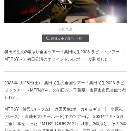
奥田民生
画像を全て表示（4件）
奥田民生の2年ぶり全国ツアー『奥田民生2023 ラビットツアー ～
MTR&Y～』初日公演のオフィシャルレポートが到着した。
2023年1月28日(土)、奥田民生の全国ツアー『奥田民生2023 ラビ
ットツアー ～MTR&Y～』の初日が、千葉県・市原市市民会館で行
われた。
MTR&Y＝湊雅史(ドラム)・奥田民生(ボーカル＆ギター)・小原礼
(ベース) ・斎藤有太(キーボード)でのツアーは、2021年1月～2月
に全11本を回った『MTRY TOUR 2021』以来、2年ぶり。その2年
前のツアーは、全会場収容人数の半分で一席飛ばしで、全公演生