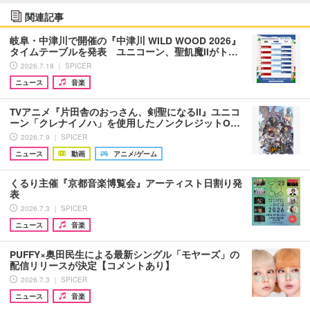
関連記事
岐阜・中津川で開催の『中津川 WILD WOOD 2026』
タイムテーブルを発表 ユニコーン、聖飢魔IIがト…
2026.7.18 ｜ SPICER
ニュース
音楽
TVアニメ『片田舎のおっさん、剣聖になるII』ユニコ
ーン「クレナイノハ」を使用したノンクレジットO…
2026.7.9 ｜ SPICER
ニュース
動画
アニメ/ゲーム
くるり主催『京都音楽博覧会』アーティスト日割り発
表
2026.7.3 ｜ SPICER
ニュース
音楽
PUFFY×奥田民生による最新シングル「モヤーズ」の
配信リリースが決定【コメントあり】
2026.7.3 ｜ SPICER
ニュース
音楽