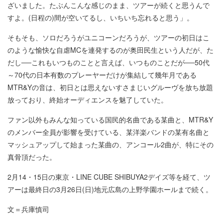
ざいました。たぶんこんな感じのまま、ツアーが続くと思うんで
すよ。(日程の)間が空いてるし、いちいち忘れると思う」。
そもそも、ソロだろうがユニコーンだろうが、ツアーの初日はこ
のような愉快な自虐MCを連発するのが奥田民生という人だが、た
だし──これもいつものことと言えば、いつものことだが──50代
～70代の日本有数のプレーヤーだけが集結して幾年月である
MTR&Yの音は、初日とは思えないすさまじいグルーヴを放ち放題
放っており、終始オーディエンスを魅了していた。
ファン以外もみんな知っている国民的名曲である某曲と、MTR&Y
のメンバー全員が影響を受けている、某洋楽バンドの某有名曲と
マッシュアップして始まった某曲の、アンコール2曲が、特にその
真骨頂だった。
2月14・15日の東京・LINE CUBE SHIBUYA2デイズ等を経て、ツ
アーは最終日の3月26日(日)地元広島の上野学園ホールまで続く。
文＝兵庫慎司