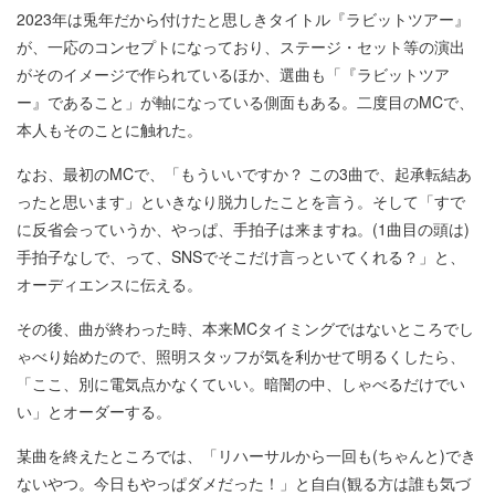
2023年は兎年だから付けたと思しきタイトル『ラビットツアー』
が、一応のコンセプトになっており、ステージ・セット等の演出
がそのイメージで作られているほか、選曲も「『ラビットツア
ー』であること」が軸になっている側面もある。二度目のMCで、
本人もそのことに触れた。
なお、最初のMCで、「もういいですか？ この3曲で、起承転結あ
ったと思います」といきなり脱力したことを言う。そして「すで
に反省会っていうか、やっぱ、手拍子は来ますね。(1曲目の頭は)
手拍子なしで、って、SNSでそこだけ言っといてくれる？」と、
オーディエンスに伝える。
その後、曲が終わった時、本来MCタイミングではないところでし
ゃべり始めたので、照明スタッフが気を利かせて明るくしたら、
「ここ、別に電気点かなくていい。暗闇の中、しゃべるだけでい
い」とオーダーする。
某曲を終えたところでは、「リハーサルから一回も(ちゃんと)でき
ないやつ。今日もやっぱダメだった！」と自白(観る方は誰も気づ