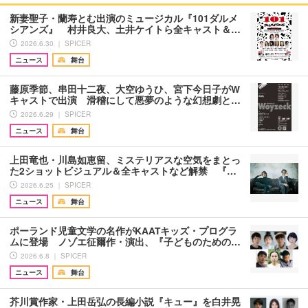
新妻聖子・蘭寿とむ出演のミュージカル『101ダルメ
シアンズ』 村井良大、土井ケイトら全キャスト＆…
2026.6.30 ｜ SPICER
ニュース
舞台
藤原季節、串田十二夜、大空ゆうひ、宮下今日子がW
キャストで出演 滑稽にして悪夢のような幻想劇と…
2026.6.29 ｜ SPICER
ニュース
舞台
上田竜也・川島如恵留、ミステリアスな空気をまとっ
た2ショットビジュアル＆全キャストなど解禁 『…
2026.6.25 ｜ SPICER
ニュース
舞台
ポーランド児童文学の名作がKAATキッズ・プログラ
ムに登場 ノゾエ征爾作・演出、『子どものための…
2026.6.8 ｜ SPICER
ニュース
舞台
芥川賞作家・上田岳弘の長編小説『キュー』を白井晃