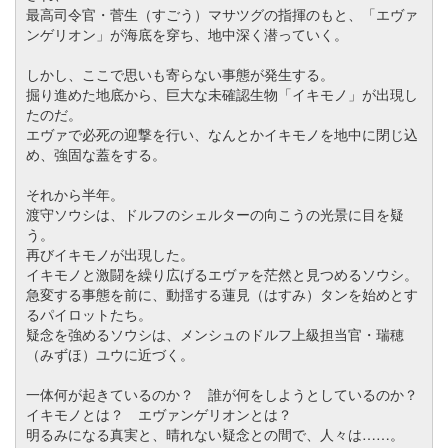
最高司令官・菅生（すごう）マサツグの指揮のもと、「エヴァ
ンゲリオン」が海底を穿ち、地中深く潜っていく。
しかし、ここで思いも寄らない事態が発生する。
掘り進めた地底から、巨大な未確認生物「イキモノ」が出現し
たのだ。
エヴァで必死の迎撃を行い、なんとかイキモノを地中に閉じ込
め、強固な蓋をする。
それから半年。
渡守ソウシは、ドルフのシェルターの向こうの光景に目を疑
う。
再びイキモノが出現した。
イキモノと激闘を繰り広げるエヴァを茫然と見つめるソウシ。
急変する事態を前に、動揺する蓮見（はすみ
）
タンを始めとす
るパイロットたち。
疑念を強めるソウシは、メンシュのドルフ上級担当官・瑞穂
（
みずほ
）
ユウに近づく。
一体何が起きているのか？ 誰が何をしようとしているのか？
イキモノとは？ エヴァンゲリオンとは？
明るみになる真実と、晴れない疑念との間で、人々は……。