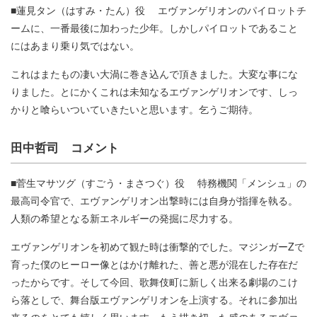
■蓮見タン（はすみ・たん）役 エヴァンゲリオンのパイロットチ
ームに、一番最後に加わった少年。しかしパイロットであること
にはあまり乗り気ではない。
これはまたもの凄い大渦に巻き込んで頂きました。大変な事にな
りました。とにかくこれは未知なるエヴァンゲリオンです、しっ
かりと喰らいついていきたいと思います。乞うご期待。
田中哲司 コメント
■菅生マサツグ（すごう・まさつぐ）役 特務機関「メンシュ」の
最高司令官で、エヴァンゲリオン出撃時には自身が指揮を執る。
人類の希望となる新エネルギーの発掘に尽力する。
エヴァンゲリオンを初めて観た時は衝撃的でした。マジンガーZで
育った僕のヒーロー像とはかけ離れた、善と悪が混在した存在だ
ったからです。そして今回、歌舞伎町に新しく出来る劇場のこけ
ら落としで、舞台版エヴァンゲリオンを上演する。それに参加出
来るのをとても嬉しく思います。もう描き切った感のあるエヴァ