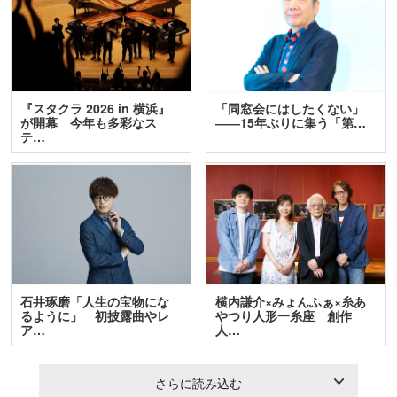
『スタクラ 2026 in 横浜』
「同窓会にはしたくない」
が開幕 今年も多彩なス
――15年ぶりに集う「第…
テ…
石井琢磨「人生の宝物にな
横内謙介×みょんふぁ×糸あ
るように」 初披露曲やレ
やつり人形一糸座 創作
ア…
人…
さらに読み込む