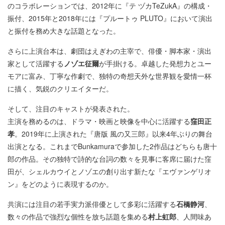
のコラボレーションでは、2012年に『テ ヅカTeZukA』の構成・
振付、2015年と2018年には『プルートゥ PLUTO』において演出
と振付を務め大きな話題となった。
さらに上演台本は、劇団はえぎわの主宰で、俳優・脚本家・演出
家として活躍する
ノゾエ征爾
が手掛ける。卓越した発想力とユー
モアに富み、丁寧な作劇で、独特の奇想天外な世界観を愛情一杯
に描く、気鋭のクリエイターだ。
そして、注目のキャストが発表された。
主演を務めるのは、ドラマ・映画と映像を中心に活躍する
窪田正
孝
。2019年に上演された『唐版 風の又三郎』以来4年ぶりの舞台
出演となる。これまでBunkamuraで参加した2作品はどちらも唐十
郎の作品。その独特で詩的な台詞の数々を見事に客席に届けた窪
田が、シェルカウイとノゾエの創り出す新たな『エヴァンゲリオ
ン』をどのように表現するのか。
共演には注目の若手実力派俳優として多彩に活躍する
石橋静河
、
数々の作品で強烈な個性を放ち話題を集める
村上虹郎
、人間味あ