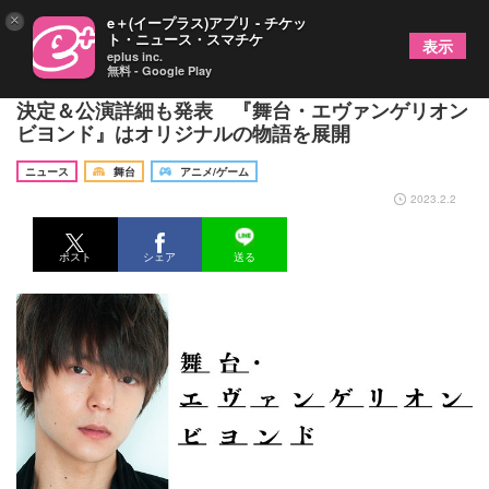
×
e＋(イープラス)アプリ - チケッ
ト・ニュース・スマチケ
表示
eplus inc.
無料 - Google Play
窪田正孝、石橋静河、村上虹郎、田中哲司ら出演者
決定＆公演詳細も発表 『舞台・エヴァンゲリオン
ビヨンド』はオリジナルの物語を展開
ニュース
舞台
アニメ/ゲーム
2023.2.2
ポスト
シェア
送る