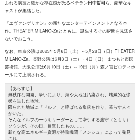
ふれる演技と確かな存在感が光るベテラン
田中哲司
ら、豪華なキ
ャストが集結した。
『エヴァンゲリオン』の新たなエンターテインメントとなる本
作。THEATER MILANO-Zaとともに、誕生するその瞬間を見逃さ
ないでおこう。
なお、東京公演は2023年5月6日（土）～5月28日（日）THEATER
MILANO-Za、長野公演は6月3日（土）・4日（日） まつもと市民
芸術館、大阪公演は6月10日（土）～19日（月）森ノ宮ピロティホ
ールにて上演される。
【あらすじ】
無秩序な開発、争いにより、海や大地は汚染され、壊滅的な惨
状を呈した地球。
限られた地域に「ドルフ」と呼ばれる集落を作り、暮らす人々
がいた。
そんなドルフの一つをリーダーとして牽引する渡守
（
ともり
）
ソウシが、その日、目撃したもの……。
新たな高エネルギー資源が特務機関「メンシュ」によって発見
され、