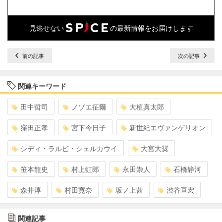
見逃せない
の最新情報をお届けします
前の記事
次の記事
関連キーワード
田中哲司
ノゾエ征爾
大植真太郎
窪田正孝
宮下今日子
新世紀エヴァンゲリオン
シディ・ラルビ・シェルカウイ
大宮大奨
笹本龍史
村上虹郎
永田崇人
石橋静河
森井淳
村田寛奈
坂ノ上茜
渋谷亘宏
関連記事