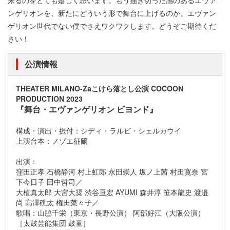
ンゲリオンを、新たにどういう形で舞台に上げるのか。エヴァン
ゲリオン世代でない僕でさえワクワクします。どうぞご期待くだ
さい！
公演情報
THEATER MILANO-Zaこけら落とし公演 COCOON
PRODUCTION 2023
『舞台・エヴァンゲリオン ビヨンド』
構成・演出・振付：シディ・ラルビ・シェルカウイ
上演台本：ノゾエ征爾
出演：
窪田正孝 石橋静河 村上虹郎 永田崇人 坂ノ上茜 村田寛奈 宮
下今日子 田中哲司／
大植真太郎 大宮大奨 渋谷亘宏 AYUMI 森井淳 笹本龍史 渡邉
尚 高澤礁太 権田菜々子／
歌唱：山脇千栄（東京・長野公演） 阿部好江（大阪公演）
［太鼓芸能集団 鼓童］