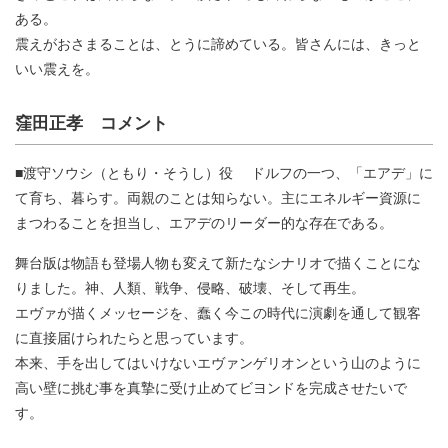
ある。
震えがおさまることは、とうに諦めている。皆さんには、きっと
いい震えを。
窪田正孝 コメント
■渡守ソウシ（ともり・そうし）役 ドルフの一つ、「エアデ」に
て育ち、暮らす。両親のことは知らない。主にエネルギー資源に
まつわることを担当し、エアデのリーダー的な存在である。
舞台版は物語も登場人物も変えて新たなシナリオで描くことにな
りました。神、人類、戦争、侵略、破壊、そして再生。
エヴァが描くメッセージを、蠢く今この時代に演劇を通して観客
に直接届けられたらと思っています。
本来、手を出してはいけないエヴァンゲリオンという山のように
高い壁に挑む事を真摯に受け止めてビヨンドを完成させたいで
す。