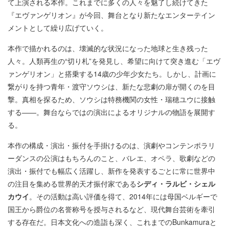
て上演される本作。これまでに多くの人々を魅了し続けてきた
『エヴァンゲリオン』が今回、舞台となり新たなエンターテイン
メントとして繰り広げていく。
本作で描かれるのは、壊滅的な状況になった地球と生き残った
人々。人類再生の“切り札”を発見し、希望に向けて突き進む「エヴ
ァンゲリオン」と搭乗する14歳の少年少女たち。しかし、計画に
繋がりを持つ青年・渡守ソウシは、新たな悲劇の扉が開くのを目
撃。真相を探るため、ソウシは特務機関の女性・瑞穂ユウに接触
する——。舞台ならではの演出によるオリジナルの物語を展開す
る。
本作の構成・演出・振付を手掛けるのは、演劇やコンテンポラリ
ーダンスの公演はもちろんのこと、バレエ、オペラ、歌劇などの
演出・振付でも幅広く活躍し、新作を発表するごとに常に世界中
の注目を集める世界的天才振付家である
シディ・ラルビ・シェル
カウイ
。その活動は高い評価を得て、2014年には母国ベルギーで
国王から爵位の名誉称号を授与されるなど、現代舞台芸術を牽引
する存在だ。日本文化への造詣も深く、これまでのBunkamuraと