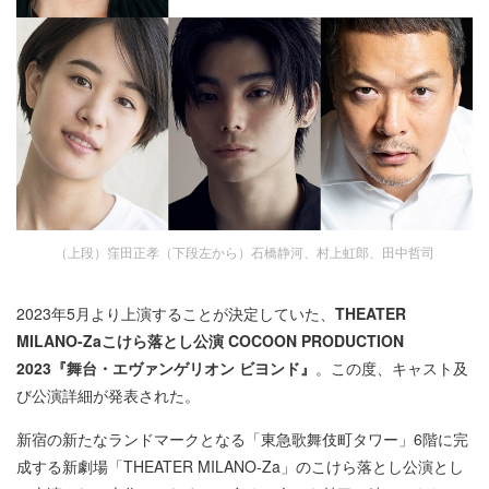
（上段）窪田正孝（下段左から）石橋静河、村上虹郎、田中哲司
2023年5月より上演することが決定していた、
THEATER
MILANO-Zaこけら落とし公演 COCOON PRODUCTION
2023『舞台・エヴァンゲリオン ビヨンド』
。この度、キャスト及
び公演詳細が発表された。
新宿の新たなランドマークとなる「東急歌舞伎町タワー」6階に完
成する新劇場「THEATER MILANO-Za」のこけら落とし公演とし