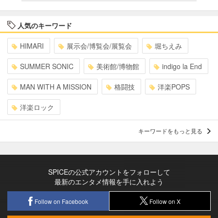
人気のキーワード
HIMARI
展示会/博覧会/展覧会
堀ちえみ
SUMMER SONIC
美術館/博物館
indigo la End
MAN WITH A MISSION
格闘技
洋楽POPS
洋楽ロック
キーワードをもっと見る
SPICEの公式アカウントをフォローして
最新のエンタメ情報を手に入れよう
Follow on Facebook
Follow on X