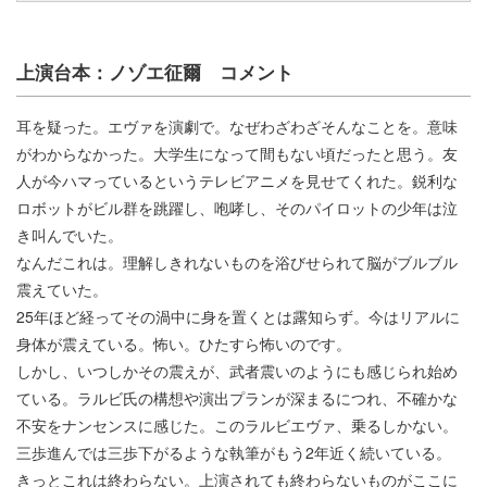
上演台本：ノゾエ征爾 コメント
耳を疑った。エヴァを演劇で。なぜわざわざそんなことを。意味
がわからなかった。大学生になって間もない頃だったと思う。友
人が今ハマっているというテレビアニメを見せてくれた。鋭利な
ロボットがビル群を跳躍し、咆哮し、そのパイロットの少年は泣
き叫んでいた。
なんだこれは。理解しきれないものを浴びせられて脳がブルブル
震えていた。
25年ほど経ってその渦中に身を置くとは露知らず。今はリアルに
身体が震えている。怖い。ひたすら怖いのです。
しかし、いつしかその震えが、武者震いのようにも感じられ始め
ている。ラルビ氏の構想や演出プランが深まるにつれ、不確かな
不安をナンセンスに感じた。このラルビエヴァ、乗るしかない。
三歩進んでは三歩下がるような執筆がもう2年近く続いている。
きっとこれは終わらない。上演されても終わらないものがここに