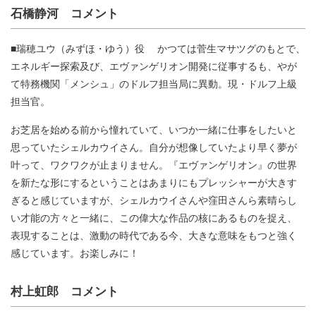
石橋静河 コメント
■瑞穂ユウ（みずほ・ゆう）役 かつては菅生マサツグのもとで、
エネルギー探索及び、エヴァンゲリオン開発に従事するも、やが
て特務機関「メンシュ」のドルフ担当局に異動。現・ドルフ上級
担当官。
お芝居を始める前から憧れていて、いつか一緒に仕事をしたいと
思っていたシェルカウイさん。自分が想像していたより早く夢が
叶って、ワクワクが止まりません。『エヴァンゲリオン』の世界
を新たな形にするということはあまりにもプレッシャーが大きす
ぎると感じていますが、シェルカウイさんや窪田さんら素晴らし
い才能の方々と一緒に、この偉大な作品の核にあるものを捉え、
表現することは、激動の時代である今、大きな意味をもつと強く
感じています。お楽しみに！
村上虹郎 コメント