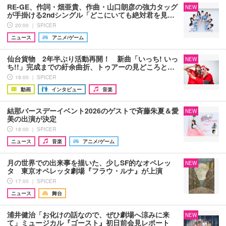
RE-GE、作詞・畑亜貴、作曲・山口朗彦の強力タッグ
NEW
が手掛ける2ndシングル「どこにいても絶対君を見…
20:00 ｜ SPICER
ニュース
アニメ/ゲーム
仙台貨物 2年半ぶり活動再開！ 新曲「いっち! いっ
NEW
ち!!」完成までの紆余曲折、トゥアーの見どころと…
18:00 ｜ SPICER
動画
インタビュー
音楽
結那バースデーイベント2026のゲストで斉藤朱夏＆愛
NEW
美の出演が決定
18:00 ｜ SPICER
ニュース
音楽
アニメ/ゲーム
月の世界での出来事を描いた、少しSF的なオペレッ
NEW
タ 東京オペレッタ劇場『フラウ・ルナ』が上演
17:00 ｜ SPICER
ニュース
舞台
浦井健治「お化けの話なので、ぜひ劇場へ涼みに来
NEW
て」ミュージカル『ゴースト』初日前会見レポート