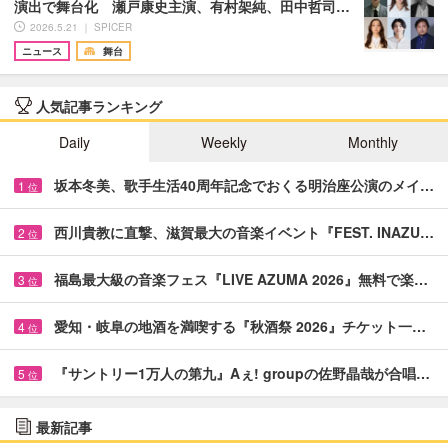
演出で舞台化 瀬戸康史主演、有村架純、田中哲司…
2026.5.21 ｜ SPICER
ニュース
舞台
人気記事ランキング
Daily
Weekly
Monthly
坂本冬美、歌手生活40周年記念でおくる明治座公演のメイ…
1
位
西川貴教に直撃、滋賀最大の音楽イベント『FEST. INAZU…
2
位
福島最大級の音楽フェス『LIVE AZUMA 2026』無料で楽…
3
位
愛知・岐阜の地酒を満喫する『秋酒祭 2026』チケット一…
4
位
『サントリー1万人の第九』Aぇ! groupの佐野晶哉が合唱…
5
位
最新記事