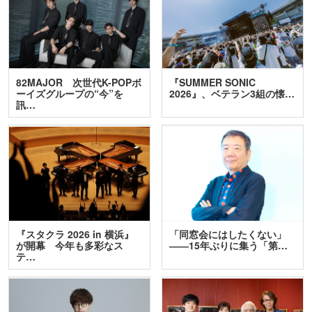
82MAJOR 次世代K-POPボ
『SUMMER SONIC
ーイズグループの“今”を
2026』、ベテラン3組の懐…
訊…
『スタクラ 2026 in 横浜』
「同窓会にはしたくない」
が開幕 今年も多彩なス
――15年ぶりに集う「第…
テ…