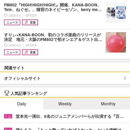
FM802『HIGH!HIGH!HIGH!』開催、KANA-BOON、
Tele、ねぐせ。、猫背のネイビーセゾン、berry me…
2026.6.3 ｜ SPICER
ニュース
音楽
すりぃ×KANA-BOON、初のコラボ楽曲のリリースが
決定 地元・大阪のFM802で初オンエア＆ゲスト出…
2026.6.2 ｜ SPICER
ニュース
音楽
関連サイト
オフィシャルサイト
人気記事ランキング
Daily
Weekly
Monthly
堂本光一演出、6名のジュニアメンバーらが出演する『百…
1
位
堀ちえみ 「もっと歌っていればよかった」という後悔は…
2