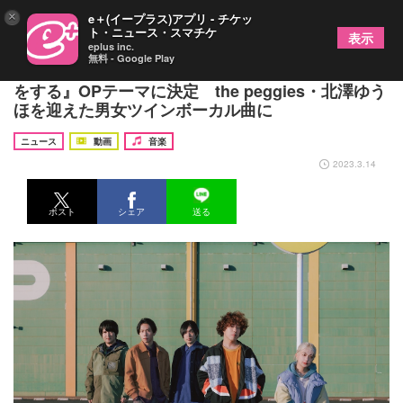
×
e＋(イープラス)アプリ - チケッ
ト・ニュース・スマチケ
表示
eplus inc.
無料 - Google Play
KANA-BOON、TVアニメ『山田くんとLv999の恋
をする』OPテーマに決定 the peggies・北澤ゆう
ほを迎えた男女ツインボーカル曲に
ニュース
動画
音楽
2023.3.14
ポスト
シェア
送る