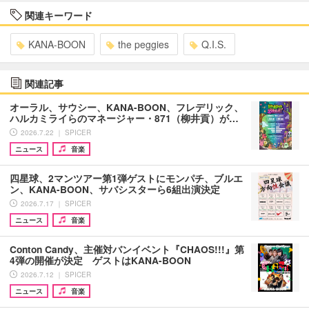
関連キーワード
KANA-BOON
the peggies
Q.I.S.
関連記事
オーラル、サウシー、KANA-BOON、フレデリック、
ハルカミライらのマネージャー・871（柳井貢）が…
2026.7.22 ｜ SPICER
ニュース
音楽
四星球、2マンツアー第1弾ゲストにモンパチ、ブルエ
ン、KANA-BOON、サバシスターら6組出演決定
2026.7.17 ｜ SPICER
ニュース
音楽
Conton Candy、主催対バンイベント『CHAOS!!!』第
4弾の開催が決定 ゲストはKANA-BOON
2026.7.12 ｜ SPICER
ニュース
音楽