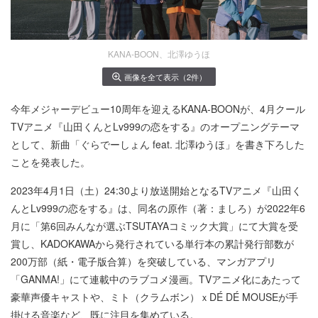
KANA-BOON、北澤ゆうほ
画像を全て表示（2件）
今年メジャーデビュー10周年を迎えるKANA-BOONが、4月クール
TVアニメ『山田くんとLv999の恋をする』のオープニングテーマ
として、新曲「ぐらでーしょん feat. 北澤ゆうほ」を書き下ろした
ことを発表した。
2023年4月1日（土）24:30より放送開始となるTVアニメ『山田く
んとLv999の恋をする』は、同名の原作（著：ましろ）が2022年6
月に「第6回みんなが選ぶTSUTAYAコミック大賞」にて大賞を受
賞し、KADOKAWAから発行されている単行本の累計発行部数が
200万部（紙・電子版合算）を突破している、マンガアプリ
「GANMA!」にて連載中のラブコメ漫画。TVアニメ化にあたって
豪華声優キャストや、ミト（クラムボン）ｘDÉ DÉ MOUSEが手
掛ける音楽など、既に注目を集めている。