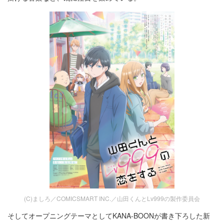
(C)ましろ／COMICSMART INC.／山田くんとLv999の製作委員会
そしてオープニングテーマとしてKANA-BOONが書き下ろした新