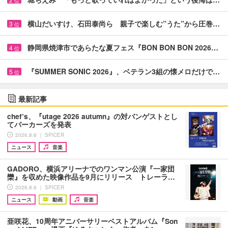
位
横山だいすけ、石田泰尚ら 親子で楽しむ”うた”から圧巻…
3
位
静岡県焼津市であらたな夏フェス『BON BON BON 2026…
4
位
『SUMMER SONIC 2026』、ベテラン3組の懐メロだけで…
5
位
最新記事
chef’s、『utage 2026 autumn』の対バンゲストとし
てパーカーズを発表
2026.8.6 ｜ SPICER
ニュース
音楽
GADORO、横浜アリーナでのワンマン公演『一家団
欒』を収めた映像作品を9月にリリース トレーラ…
2026.8.6 ｜ SPICER
ニュース
動画
音楽
亜咲花、10周年アニバーサリーベストアルバム『Son