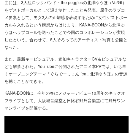
曲には、3人組ロックバンド・the peggiesの北澤ゆうほ（Vo/Gt）
をゲストボーカルとして迎え制作したことも発表。原作のラブコ
メ要素として、男女2人の距離感を表現するために女性ゲストボー
カルを入れるという構想からはじまり、KANA-BOONから北澤ゆ
うほへラブコールを送ったことで今回のコラボレーションが実現
したという。合わせて、5人そろってのアーティスト写真も公開と
なった。
また、最新キービジュアル、追加キャラクターCV＆ビジュアルな
ども解禁された。YouTubeに公開されたアニメ本PVでは、いち早
くオープニングテーマ「ぐらでーしょん feat. 北澤ゆうほ」の音源
を聴くことができる。
KANA-BOONは、今年の春にメジャーデビュー10周年のキックオ
フライブとして、大阪城音楽堂と日比谷野外音楽堂にて野外ワン
マンライブを開催する。