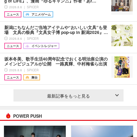
g of LIFE』、漫画『ゆるキャン△』作者・あf…
2026.8.6 ｜ SPICER
ニュース
アニメ/ゲーム
新潟にちなんだご当地アイテムや“おいしい文具”も登
場 文具の祭典『文具女子博 pop-up in 新潟2026』…
2026.8.6 ｜ SPICER
ニュース
イベント/レジャー
坂本冬美、歌手生活40周年記念でおくる明治座公演の
メインビジュアルが公開 一路真輝、中村梅雀ら出演
2026.8.6 ｜ SPICER
ニュース
舞台
最新記事をもっと見る
POWER PUSH