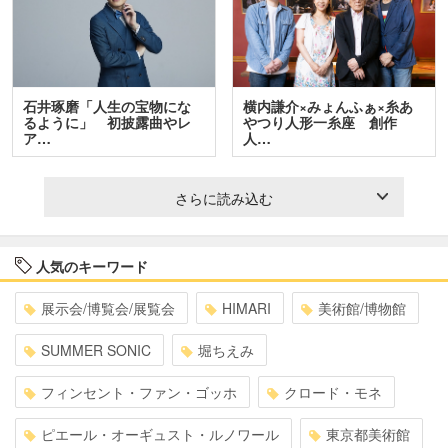
石井琢磨「人生の宝物にな
横内謙介×みょんふぁ×糸あ
るように」 初披露曲やレ
やつり人形一糸座 創作
ア…
人…
さらに読み込む
人気のキーワード
展示会/博覧会/展覧会
HIMARI
美術館/博物館
SUMMER SONIC
堀ちえみ
フィンセント・ファン・ゴッホ
クロード・モネ
ピエール・オーギュスト・ルノワール
東京都美術館