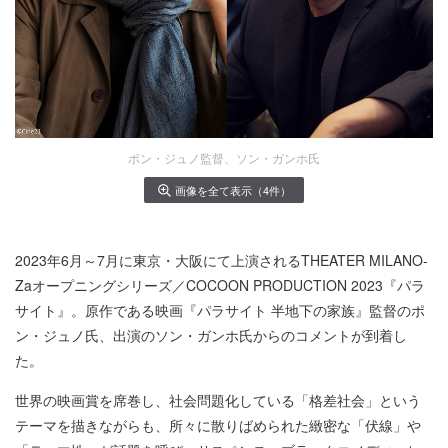
ポン・ジュノ監督、ソン・ガンホ氏
画像を全て表示（4件）
2023年6月～7月に東京・大阪にて上演されるTHEATER MILANO-
Zaオープニングシリーズ／COCOON PRODUCTION 2023『パラ
サイト』。原作である映画『パラサイト 半地下の家族』監督のポ
ン・ジュノ氏、出演のソン・ガンホ氏からのコメントが到着し
た。
世界の映画賞を席巻し、社会問題化している「格差社会」という
テーマを描きながらも、所々に散りばめられた緻密な「伏線」や