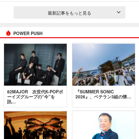
最新記事をもっと見る
POWER PUSH
82MAJOR 次世代K-POPボ
『SUMMER SONIC
ーイズグループの“今”を
2026』、ベテラン3組の懐…
訊…