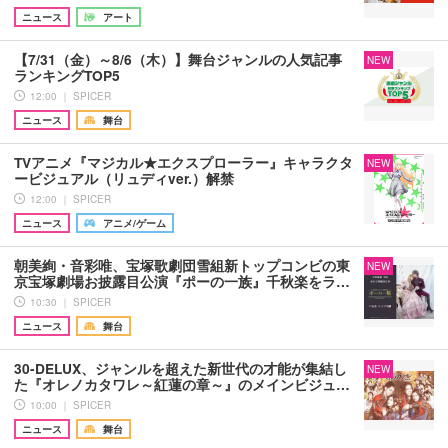
ニュース
アート
【7/31（金）～8/6（木）】舞台ジャンルの人気記事
NEW
ランキングTOP5
12:00 ｜ SPICER
ニュース
舞台
TVアニメ『マジカル★エクスプローラー』キャラクタ
NEW
ービジュアル（リュディver.）解禁
12:00 ｜ SPICER
ニュース
アニメ/ゲーム
朝美絢・音彩唯、宝塚歌劇団雪組新トップコンビの東
NEW
京宝塚劇場お披露目公演『ポーの一族』千秋楽をラ…
10:30 ｜ SPICER
ニュース
舞台
30-DELUX、ジャンルを超えた新世代の才能が集結し
NEW
た『オレノカタワレ～紅蓮の章～』のメインビジュ…
10:00 ｜ SPICER
ニュース
舞台