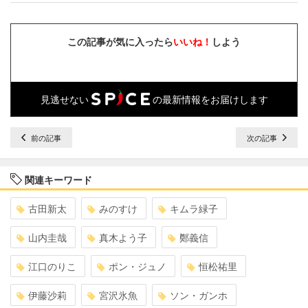
この記事が気に入ったら
いいね！
しよう
見逃せない
の最新情報をお届けします
前の記事
次の記事
関連キーワード
古田新太
みのすけ
キムラ緑子
山内圭哉
真木よう子
鄭義信
江口のりこ
ポン・ジュノ
恒松祐里
伊藤沙莉
宮沢氷魚
ソン・ガンホ