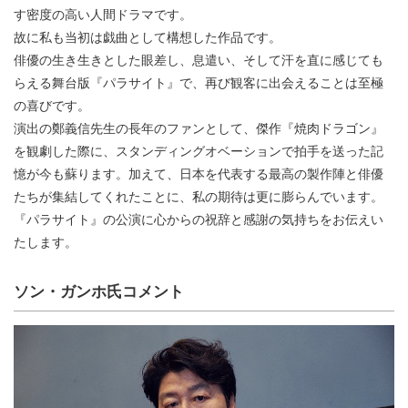
す密度の高い人間ドラマです。
故に私も当初は戯曲として構想した作品です。
俳優の生き生きとした眼差し、息遣い、そして汗を直に感じても
らえる舞台版『パラサイト』で、再び観客に出会えることは至極
の喜びです。
演出の鄭義信先生の長年のファンとして、傑作『焼肉ドラゴン』
を観劇した際に、スタンディングオベーションで拍手を送った記
憶が今も蘇ります。加えて、日本を代表する最高の製作陣と俳優
たちが集結してくれたことに、私の期待は更に膨らんでいます。
『パラサイト』の公演に心からの祝辞と感謝の気持ちをお伝えい
たします。
ソン・ガンホ氏コメント