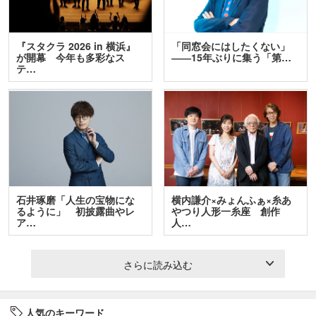
『スタクラ 2026 in 横浜』
「同窓会にはしたくない」
が開幕 今年も多彩なス
――15年ぶりに集う「第…
テ…
石井琢磨「人生の宝物にな
横内謙介×みょんふぁ×糸あ
るように」 初披露曲やレ
やつり人形一糸座 創作
ア…
人…
さらに読み込む
人気のキーワード