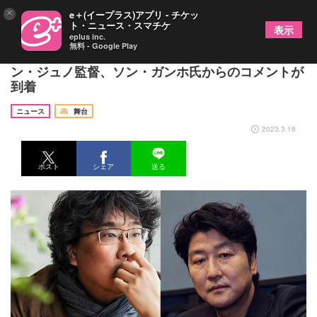
×
e＋(イープラス)アプリ - チケッ
ト・ニュース・スマチケ
表示
eplus inc.
無料 - Google Play
『パラサイト 半地下の家族』日本での舞台化にポ
ン・ジュノ監督、ソン・ガンホ氏からのコメントが
到着
ニュース
舞台
2023.3.18
ポスト
シェア
送る