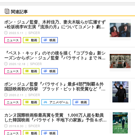
関連記事
ポン・ジュノ監督、木村佳乃、妻夫木聡らが広瀬すず
×松坂桃李W主演『流浪の月』についてコメント 劇…
2022.5.11 ｜ SPICER
ニュース
動画
映画
『ベスト・キッド』のその後を描く『コブラ会』新シ
ーズンからポン・ジュノ監督『パラサイト』まで N…
2020.12.18 ｜ SPICER
ニュース
動画
映画
ポン・ジュノ監督『パラサイト』最多4部門制覇＆外
国語映画初の快挙 ブラッド・ピット初受賞など『…
2020.2.11 ｜ SPICER
ニュース
動画
アニメ/ゲーム
映画
カンヌ国際映画祭最高賞を受賞 1,000万人超を動員
した韓国映画『パラサイト 半地下の家族』予告＆ポ…
2019.8.30 ｜ SPICER
ニュース
動画
映画