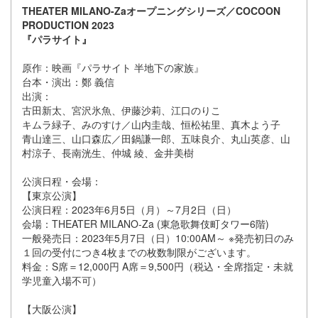
THEATER MILANO-Zaオープニングシリーズ／COCOON
PRODUCTION 2023
『パラサイト』
原作：映画『パラサイト 半地下の家族』
台本・演出：鄭 義信
出演：
古田新太、宮沢氷魚、伊藤沙莉、江口のりこ
キムラ緑子、みのすけ／山内圭哉、恒松祐里、真木よう子
青山達三、山口森広／田鍋謙一郎、五味良介、丸山英彦、山
村涼子、長南洸生、仲城 綾、金井美樹
公演日程・会場：
【東京公演】
公演日程：2023年6月5日（月）～7月2日（日）
会場：THEATER MILANO-Za (東急歌舞伎町タワー6階)
一般発売日：2023年5月7日（日）10:00AM～ ※発売初日のみ
１回の受付につき4枚までの枚数制限がございます。
料金：S席＝12,000円 A席＝9,500円（税込・全席指定・未就
学児童入場不可）
【大阪公演】