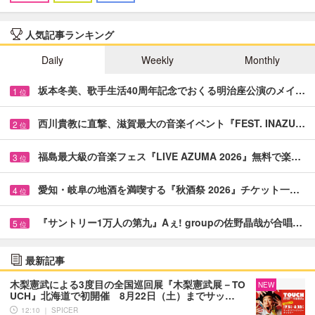
人気記事ランキング
Daily
Weekly
Monthly
坂本冬美、歌手生活40周年記念でおくる明治座公演のメイ…
1
位
西川貴教に直撃、滋賀最大の音楽イベント『FEST. INAZU…
2
位
福島最大級の音楽フェス『LIVE AZUMA 2026』無料で楽…
3
位
愛知・岐阜の地酒を満喫する『秋酒祭 2026』チケット一…
4
位
『サントリー1万人の第九』Aぇ! groupの佐野晶哉が合唱…
5
位
最新記事
木梨憲武による3度目の全国巡回展『木梨憲武展－TO
NEW
UCH』北海道で初開催 8月22日（土）までサッ…
12:10 ｜ SPICER