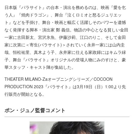
日本版『パラサイト』の台本・演出を務めるのは、映画『愛を乞
う人』『焼肉ドラゴン』、舞台『泣くロミオと怒るジュリエッ
ト』などを手掛け、舞台・映画と幅広く活躍しそのパワーを遺憾
なく発揮する脚本・演出家 鄭 義信。物語の中心となる貧しい金田
一家に古田新太、宮沢氷魚、伊藤沙莉、江口のりこ、そして金田
家に次第に＜寄生(パラサイト)＞されていく永井一家には山内圭
哉、恒松祐里、真木よう子、永井家に仕える家政婦にはキムラ緑
子、舞台『パラサイト』オリジナルの登場人物にみのすけと、豪
華スタッフ・キャスト陣が集結した。
THEATER MILANO-Zaオープニングシリーズ／COCOON
PRODUCTION 2023『パラサイト』は3月19日（日）1:00より先
行販売が開始となる。
ポン・ジュノ監督コメント