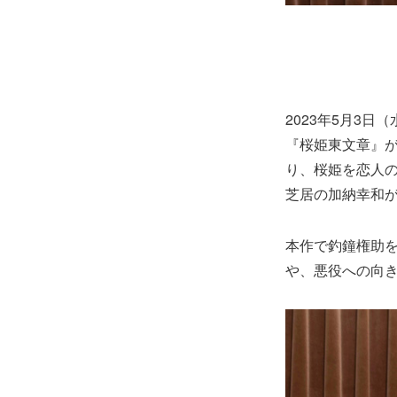
2023年5月3日
『桜姫東文章』
り、桜姫を恋人
芝居の加納幸和
本作で釣鐘権助
や、悪役への向