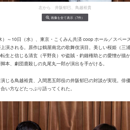
左から 井阪郁巳、鳥越裕貴
画像を全て表示（7件）
（水）～10日（水）、東京・こくみん共済 coop ホール／スペ
が上演される。原作は鶴屋南北の歌舞伎演目。美しい桜姫（三
の転生と信じる清玄（平野良）や盗賊・釣鐘権助との愛憎が描
が脚本、劇団鹿殺しの丸尾丸一郎が演出を手がける。
を演じる鳥越裕貴、入間悪五郎役の井阪郁巳の対談が実現。俳
き合い方などたっぷり語ってくれた。