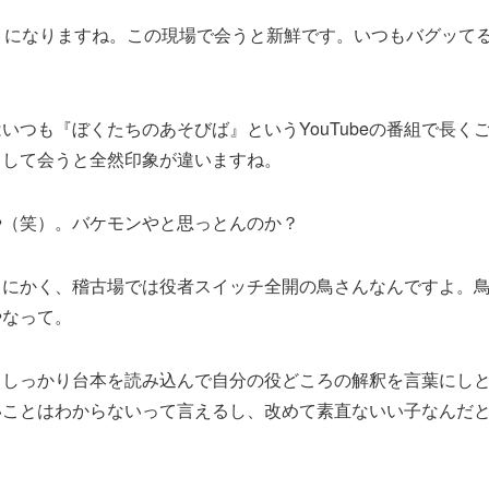
ぶりになりますね。この現場で会うと新鮮です。いつもバグッて
。
いつも『ぼくたちのあそびば』というYouTubeの番組で長く
として会うと全然印象が違いますね。
や（笑）。バケモンやと思っとんのか？
とにかく、稽古場では役者スイッチ全開の鳥さんなんですよ。
やなって。
、しっかり台本を読み込んで自分の役どころの解釈を言葉にし
いことはわからないって言えるし、改めて素直ないい子なんだ