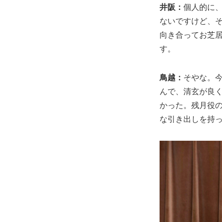
井阪：
個人的に
ないですけど、
向き合ってお芝居
す。
鳥越：
そやな。
んで、清玄が良
かった。残月役
な引き出しを持