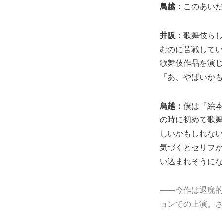
鳥越：
このあい
井阪：
歌舞伎ら
むのに苦戦して
歌舞伎作品を演
「あ、やばいか
鳥越：
僕は『絵
の時に初めて歌
しいかもしれな
気づくとセリフ
い込まれそうに
――今作は退廃
ョンでの上演。