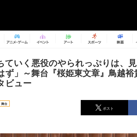
ちていく悪役のやられっぷりは、見
はず」～舞台『桜姫東文章』鳥越裕
タビュー
舞台
ポスト