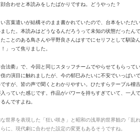
だ顔合わせと本読みをしたばかりですね。どうやった？
しい言葉遣いが結構そのまま書かれていたので、台本をいただ
いました。本読みはどうなるんだろうって未知の状態だったん
じたことのある鳥さんや平野良さんはすでにセリフとして馴染
も！」って焦りました。
本合法衢』で、今回と同じスタッフチームでやらせてもらって
舞伎の演目に触れましたが、今の郁巳みたいに不安でいっぱい
いですが、皆の声で聞くとわかりやすい。ひたすらテーブル稽
が入っていた感じです。作品がパワーを持ちすぎていて、一人
なるんですよね。
的な世界を表現した「狂い咲き」と昭和の浅草的世界観の「乱れ
さらに、現代劇に合わせた設定の変更もあるそうですね。