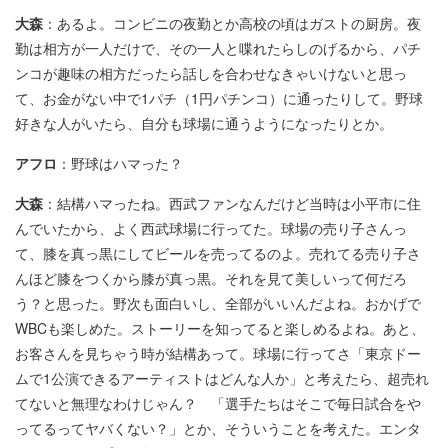
大森
：あるよ。コンビニの夜勤とか高校の頃はガストの厨房。夜
勤は相方が一人だけで、その一人と喋れたらしのげるから、パチ
ンコが趣味の相方だったら話しを合わせなきゃいけないと思っ
て、お金がない中で1パチ（1円パチンコ）に通ったりして。野球
好きな人がいたら、自分も球場に通うようになったりとか。
アフロ
：野球はハマった？
大森
：結構ハマったね。西武ファンなんだけど当時は小平市に住
んでいたから、よく西武球場に行ってた。球場の売り子さんっ
て、膝を真っ黒にしてビールを売ってるのよ。売れてる売り子さ
んほど膝をつくから膝が真っ黒。それを見て美しいって何だろ
う？と思った。野次も面白いし、全部がいいんだよね。おかげで
WBCも楽しめた。ストーリーを知ってると楽しめるよね。あと、
お客さんを見ちゃう時が結構あって。球場に行ってさ「東京ドー
ムで1公演できるアーティストはどんな人か」と考えたら、超売れ
てないと無理なわけじゃん？ 「選手たちはそこで毎日試合をや
ってるってヤバくない？」とか、そういうことを考えた。エンタ