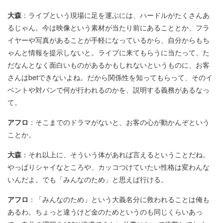
大森
：ライブという現場に足を運ぶには、ハードルがたくさんあ
るじゃん。今は映像という素材が当たり前にあることとか、フラ
イヤーや写真があることが手軽になっているから、自分からもち
ゃんと情報を提示しないと。ライブに来てもらうに当たって、た
だなんとなく面白いものがあるかもしれないというものに、お客
さんはbetできないよね。だから関係性を知ってもらって、そのイ
ベントや対バンで何が行われるのかを、説明する義務があるなっ
て。
アフロ
：そこまでのドラマがないと、お客の心が動かんぞという
ことか。
大森
：それ以上に、そういう体があれば言えるということだね。
やっぱりシャイなところや、カッコつけていたい性格は変わんな
いんだよ。でも「みんなのため」と思えば行ける。
アフロ
：「みんなのため」という大義名分に救われることは俺も
あるわ。ちょっと違うけど金のためというのも同じくらいあっ