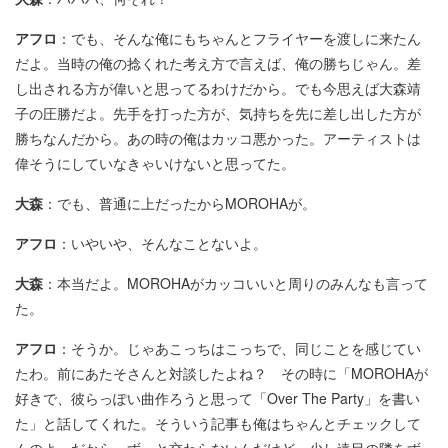
アフロ
：でも、そんな俺にもちゃんとフライヤーを渡しに来たん
だよ。当時の俺の捻くれた考え方で言えば、俺の勝ちじゃん。差
し出される方が偉いと思ってるわけだから。でも今思えば大森靖
子の圧勝だよ。先手を打った方が、気持ちを先に差し出した方が
勝ちなんだから。あの時の俺はカッコ悪かった。アーティストは
偉そうにしていなきゃいけないと思ってた。
大森
：でも、普通に上だったからMOROHAが。
アフロ
：いやいや、そんなことないよ。
大森
：本当だよ。MOROHAがカッコいいと周りのみんなも言って
た。
アフロ
：そうか。じゃあこっちはこっちで、同じことを感じてい
たわ。前にあたそさんと対談したよね？ その時に「MOROHAが
好きで、彼らっぽい曲作ろうと思って「Over The Party」を書い
た」と話してくれた。そういう記事も俺はちゃんとチェックして
んのよ。だから、ずっと交わらないんだけど、少し遠目の隣をず