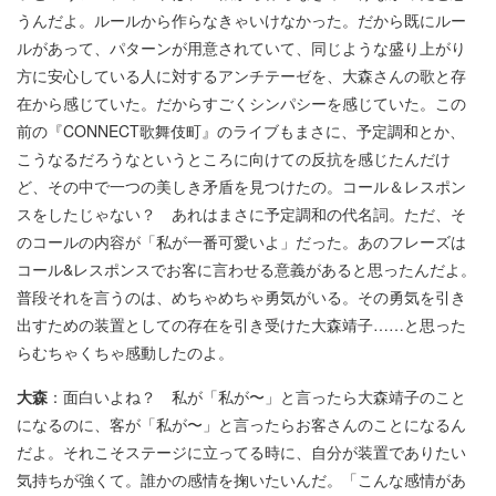
うんだよ。ルールから作らなきゃいけなかった。だから既にルー
ルがあって、パターンが用意されていて、同じような盛り上がり
方に安心している人に対するアンチテーゼを、大森さんの歌と存
在から感じていた。だからすごくシンパシーを感じていた。この
前の『CONNECT歌舞伎町』のライブもまさに、予定調和とか、
こうなるだろうなというところに向けての反抗を感じたんだけ
ど、その中で一つの美しき矛盾を見つけたの。コール＆レスポン
スをしたじゃない？ あれはまさに予定調和の代名詞。ただ、そ
のコールの内容が「私が一番可愛いよ」だった。あのフレーズは
コール&レスポンスでお客に言わせる意義があると思ったんだよ。
普段それを言うのは、めちゃめちゃ勇気がいる。その勇気を引き
出すための装置としての存在を引き受けた大森靖子……と思った
らむちゃくちゃ感動したのよ。
大森
：面白いよね？ 私が「私が〜」と言ったら大森靖子のこと
になるのに、客が「私が〜」と言ったらお客さんのことになるん
だよ。それこそステージに立ってる時に、自分が装置でありたい
気持ちが強くて。誰かの感情を掬いたいんだ。「こんな感情があ