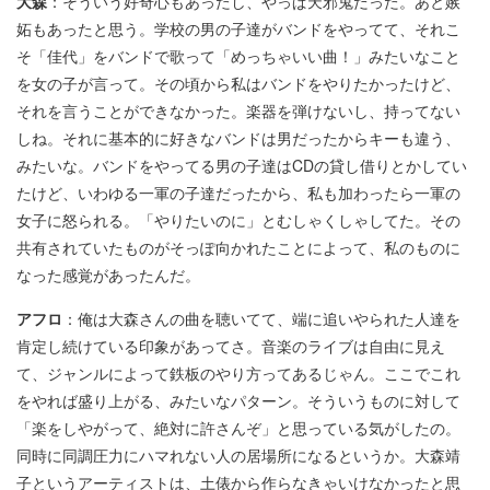
大森
：そういう好奇心もあったし、やっぱ天邪鬼だった。あと嫉
妬もあったと思う。学校の男の子達がバンドをやってて、それこ
そ「佳代」をバンドで歌って「めっちゃいい曲！」みたいなこと
を女の子が言って。その頃から私はバンドをやりたかったけど、
それを言うことができなかった。楽器を弾けないし、持ってない
しね。それに基本的に好きなバンドは男だったからキーも違う、
みたいな。バンドをやってる男の子達はCDの貸し借りとかしてい
たけど、いわゆる一軍の子達だったから、私も加わったら一軍の
女子に怒られる。「やりたいのに」とむしゃくしゃしてた。その
共有されていたものがそっぽ向かれたことによって、私のものに
なった感覚があったんだ。
アフロ
：俺は大森さんの曲を聴いてて、端に追いやられた人達を
肯定し続けている印象があってさ。音楽のライブは自由に見え
て、ジャンルによって鉄板のやり方ってあるじゃん。ここでこれ
をやれば盛り上がる、みたいなパターン。そういうものに対して
「楽をしやがって、絶対に許さんぞ」と思っている気がしたの。
同時に同調圧力にハマれない人の居場所になるというか。大森靖
子というアーティストは、土俵から作らなきゃいけなかったと思