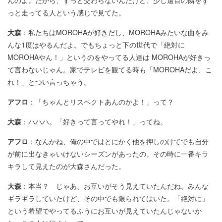
っと走ってる人という感じで見てた。
大森
：私たちはMOROHAが好きだし、MOROHAみたいな曲をみ
んな1度はやるんだよ。でもちょっと下の世代で「絶対に
MOROHAやん！」というのをやってる人達は MOROHAが好きっ
て言わないじゃん。家でテレビを観てる時も「MOROHAだよ、こ
れ！」とつい言っちゃう。
アフロ
：「ちゃんとリスペクトあんのかよ！」って？
大森
：ハハハ。「好きって言ってやれ！」ってね。
アフロ
：なんかね、俺の中ではとにかく他を押しのけてでも自分
が前に出なきゃいけないシーズンがあったの。その時に一番キラ
キラして見えたのが大森さんだった。
大森
：本当？ じゃあ、お互いがそう見えていたんだね。みんな
ギラギラしていたけど、その中でも限られてはいた。「絶対に」
という希望でやってるふうにお互いが見えていたんじゃないか