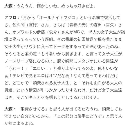
大森
：うんうん、懐かしいね。めっちゃ好きだよ。
アフロ
：4月から『オールナイトフジコ』という名前で復活して
さ。佐久間（宣⾏）さん、さらば（青春の光）の森田（哲⽮）さ
ん、オズワルドの伊藤（俊介）さんがMCで、15人の女子大生が雛
壇に座ってるっていう座組。その番組の初回放送で服を着たまま
女子大生がサウナに入ってトークをするって企画があったのね。
そうなると案の定「もう暑いから脱ぎます」と言って女子大生が
ノースリーブ姿になるのよ。脱ぐ瞬間にスタジオにいる男達が
「うわー！」「エロい！」と盛り上がってるのよ。俺もいいな
ぁ！テレビで見るエロはオツだなあ！なんて思ってるわけだけ
ど、どこかで「消費される女子大生」と「それを面白がる大人の
男達」という構図が引っかかったりするわけ。だけど女子大生達
はさ、そこでキッカケを掴もうとしてるわけじゃん。
大森
：「消費させてる」と思う人が出てるだろうね。消費しても
消えない自分がいるから、「この部分は勝手にどうぞ」と思う人
が前に出るよね。