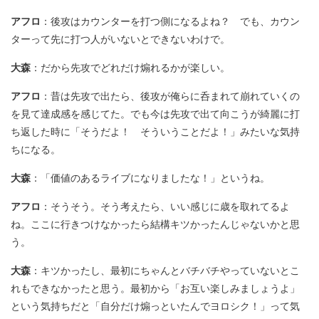
アフロ
：後攻はカウンターを打つ側になるよね？ でも、カウン
ターって先に打つ人がいないとできないわけで。
大森
：だから先攻でどれだけ煽れるかが楽しい。
アフロ
：昔は先攻で出たら、後攻が俺らに呑まれて崩れていくの
を見て達成感を感じてた。でも今は先攻で出て向こうが綺麗に打
ち返した時に「そうだよ！ そういうことだよ！」みたいな気持
ちになる。
大森
：「価値のあるライブになりましたな！」というね。
アフロ
：そうそう。そう考えたら、いい感じに歳を取れてるよ
ね。ここに行きつけなかったら結構キツかったんじゃないかと思
う。
大森
：キツかったし、最初にちゃんとバチバチやっていないとこ
れもできなかったと思う。最初から「お互い楽しみましょうよ」
という気持ちだと「自分だけ煽っといたんでヨロシク！」って気