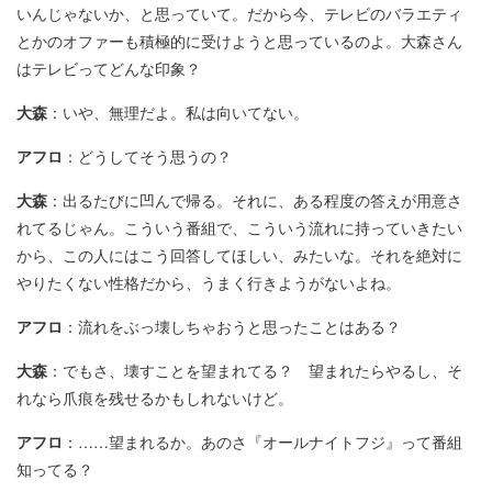
いんじゃないか、と思っていて。だから今、テレビのバラエティ
とかのオファーも積極的に受けようと思っているのよ。大森さん
はテレビってどんな印象？
大森
：いや、無理だよ。私は向いてない。
アフロ
：どうしてそう思うの？
大森
：出るたびに凹んで帰る。それに、ある程度の答えが用意さ
れてるじゃん。こういう番組で、こういう流れに持っていきたい
から、この人にはこう回答してほしい、みたいな。それを絶対に
やりたくない性格だから、うまく行きようがないよね。
アフロ
：流れをぶっ壊しちゃおうと思ったことはある？
大森
：でもさ、壊すことを望まれてる？ 望まれたらやるし、そ
れなら爪痕を残せるかもしれないけど。
アフロ
：……望まれるか。あのさ『オールナイトフジ』って番組
知ってる？