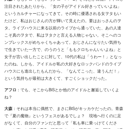
注目されたあたりから、「女の子がアイドル好きっていいよね」
というカルチャーになってきて。その時に優遇される女ヲタもい
たけど、私はおじさんの方が輝いて見えたの。要はおっさんのヲ
タ。ライブハウスに来る以前のライブから通っていた、あの人達
こそ真のヲタで、私はヲタクと言える人物じゃない。そこへのコ
ンプレックスがめちゃくちゃあって。おじさんになりたい気持ち
で生きていた一方で、のうのうと「ももクロちゃんいいよね」と
女子が言い出したことに対して、10代の私は「うわー！」となっ
たのね。しかも、アイドルが私の大好きなロックバンドのライブ
ハウスにも進出したもんだから、「なんてこった、違うんだ！」
という気持ちが最初は大きくて、すごくショックだった。
アフロ
：でも、そこからBiSとか他のアイドルと邂逅していくよ
ね？
大森
：それは本当に偶然で、まさにBiSがキッカケだったの。青森
で『夏の魔物』というフェスがあるでしょ？ 現地へ行くのに足
がなくて、自分のファンだと思って「私も車に乗っけてくださ