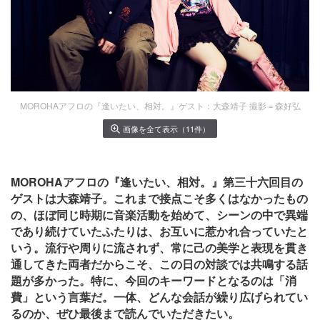
MOROHAアフロの『逢いたい、相対。』ゲスト：大森靖子 撮影＝森好弘
画像を全て表示（11件）
MOROHAアフロの『逢いたい、相対。』第三十六回目の
ゲストは大森靖子。これまで接点こそ多くはなかったもの
の、ほぼ同じ時期に音楽活動を始めて、シーンの中で異端
であり続けていたふたりは、お互いに惹かれ合っていたと
いう。流行や周りに流されず、常に己の美学と表現を貫き
通してきた両者だからこそ、この日の対談では共鳴する話
題が多かった。特に、今回のキーワードとなるのは「消
費」という言葉だ。一体、どんな会話が繰り広げられてい
るのか、ぜひ最後まで読んでいただきたい。