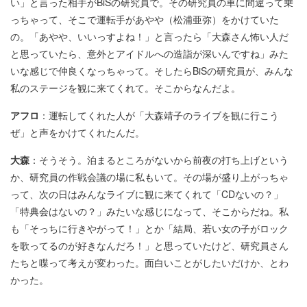
い」と言った相手がBiSの研究員で。その研究員の車に間違って乗
っちゃって、そこで運転手があやや（松浦亜弥）をかけていた
の。「あやや、いいっすよね！」と言ったら「大森さん怖い人だ
と思っていたら、意外とアイドルへの造詣が深いんですね」みた
いな感じで仲良くなっちゃって。そしたらBiSの研究員が、みんな
私のステージを観に来てくれて。そこからなんだよ。
アフロ
：運転してくれた人が「大森靖子のライブを観に行こう
ぜ」と声をかけてくれたんだ。
大森
：そうそう。泊まるところがないから前夜の打ち上げという
か、研究員の作戦会議の場に私もいて。その場が盛り上がっちゃ
って、次の日はみんなライブに観に来てくれて「CDないの？」
「特典会はないの？」みたいな感じになって、そこからだね。私
も「そっちに行きやがって！」とか「結局、若い女の子がロック
を歌ってるのが好きなんだろ！」と思っていたけど、研究員さん
たちと喋って考えが変わった。面白いことがしたいだけか、とわ
かった。