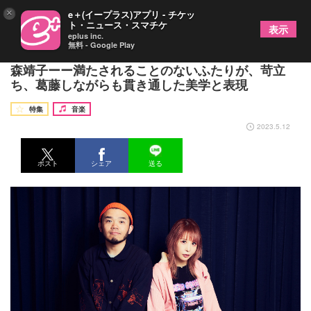
×
e＋(イープラス)アプリ - チケッ
ト・ニュース・スマチケ
表示
eplus inc.
無料 - Google Play
MOROHAアフロ『逢いたい、相対。』ゲストは大
森靖子ーー満たされることのないふたりが、苛立
ち、葛藤しながらも貫き通した美学と表現
特集
音楽
2023.5.12
ポスト
シェア
送る