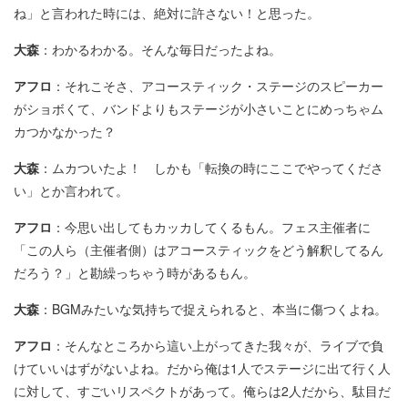
ね」と言われた時には、絶対に許さない！と思った。
大森
：わかるわかる。そんな毎日だったよね。
アフロ
：それこそさ、アコースティック・ステージのスピーカー
がショボくて、バンドよりもステージが小さいことにめっちゃム
カつかなかった？
大森
：ムカついたよ！ しかも「転換の時にここでやってくださ
い」とか言われて。
アフロ
：今思い出してもカッカしてくるもん。フェス主催者に
「この人ら（主催者側）はアコースティックをどう解釈してるん
だろう？」と勘繰っちゃう時があるもん。
大森
：BGMみたいな気持ちで捉えられると、本当に傷つくよね。
アフロ
：そんなところから這い上がってきた我々が、ライブで負
けていいはずがないよね。だから俺は1人でステージに出て行く人
に対して、すごいリスペクトがあって。俺らは2人だから、駄目だ