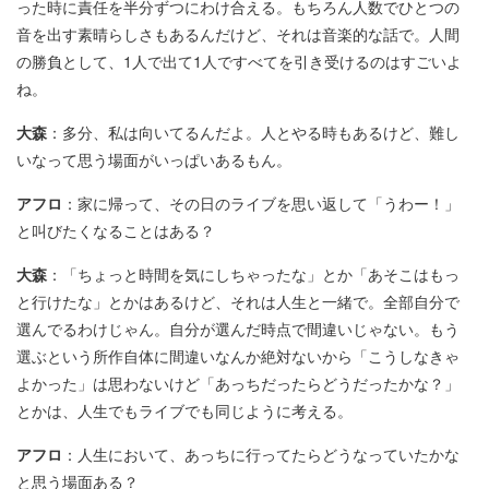
った時に責任を半分ずつにわけ合える。もちろん人数でひとつの
音を出す素晴らしさもあるんだけど、それは音楽的な話で。人間
の勝負として、1人で出て1人ですべてを引き受けるのはすごいよ
ね。
大森
：多分、私は向いてるんだよ。人とやる時もあるけど、難し
いなって思う場面がいっぱいあるもん。
アフロ
：家に帰って、その日のライブを思い返して「うわー！」
と叫びたくなることはある？
大森
：「ちょっと時間を気にしちゃったな」とか「あそこはもっ
と行けたな」とかはあるけど、それは人生と一緒で。全部自分で
選んでるわけじゃん。自分が選んだ時点で間違いじゃない。もう
選ぶという所作自体に間違いなんか絶対ないから「こうしなきゃ
よかった」は思わないけど「あっちだったらどうだったかな？」
とかは、人生でもライブでも同じように考える。
アフロ
：人生において、あっちに行ってたらどうなっていたかな
と思う場面ある？