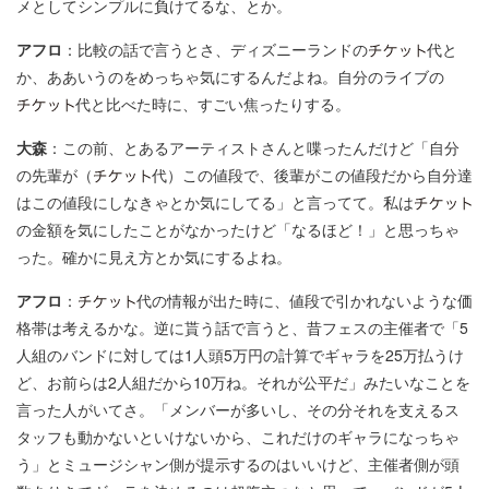
メとしてシンプルに負けてるな、とか。
アフロ
：比較の話で言うとさ、ディズニーランドの
代と
か、ああいうのをめっちゃ気にするんだよね。自分のライブの
代と比べた時に、すごい焦ったりする。
大森
：この前、とあるアーティストさんと喋ったんだけど「自分
の先輩が（
代）この値段で、後輩がこの値段だから自分達
はこの値段にしなきゃとか気にしてる」と言ってて。私は
の金額を気にしたことがなかったけど「なるほど！」と思っちゃ
った。確かに見え方とか気にするよね。
アフロ
：
代の情報が出た時に、値段で引かれないような価
格帯は考えるかな。逆に貰う話で言うと、昔フェスの主催者で「5
人組のバンドに対しては1人頭5万円の計算でギャラを25万払うけ
ど、お前らは2人組だから10万ね。それが公平だ」みたいなことを
言った人がいてさ。「メンバーが多いし、その分それを支えるス
タッフも動かないといけないから、これだけのギャラになっちゃ
う」とミュージシャン側が提示するのはいいけど、主催者側が頭