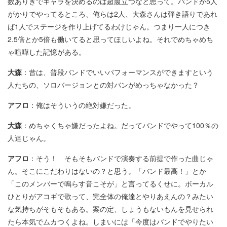
数ありきでギャラを決めるのは超腹立つなと思って。バンドが5人
がかりでやってるところ、俺らは2人、大森さんは弾き語りであれ
ば1人でステージを作り上げてるわけじゃん。つまり一人につき
2.5倍とか5倍も働いてると思ってほしいよね。それでめちゃめち
ゃ喧嘩した記憶がある。
大森
：昔は、普段バンドでいいパフォーマンスができますという
人たちの、ソロバージョンとの対バンがめっちゃなかった？
アフロ
：俺はそういうの絶対嫌だった。
大森
：めちゃくちゃ嫌だったよね。だってバンドでやって100％の
人達じゃん。
アフロ
：そう！ そもそもバンドで演奏する前提で作った曲じゃ
ん。そこにこだわりはないの？と思う。「バンド最高！」とか
「このメンバーで鳴らす音こそが」と言ってるくせに。ボーカル
ひとりがアコギで歌って、完全体の俺達とやりあえんの？みたい
な気持ちがそもそもある。案の定、しょうもないもんを見せられ
たら本気でムカつくよね。しまいには「今度はバンドでやりたい