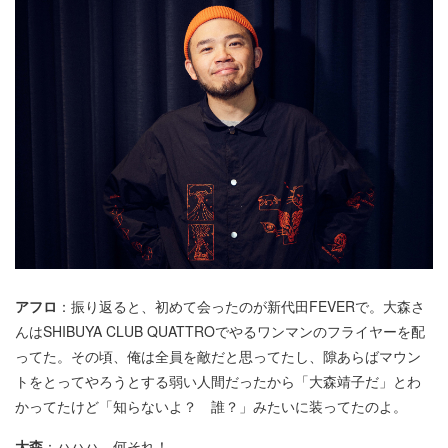
アフロ
：振り返ると、初めて会ったのが新代田FEVERで。大森さ
んはSHIBUYA CLUB QUATTROでやるワンマンのフライヤーを配
ってた。その頃、俺は全員を敵だと思ってたし、隙あらばマウン
トをとってやろうとする弱い人間だったから「大森靖子だ」とわ
かってたけど「知らないよ？ 誰？」みたいに装ってたのよ。
大森
：ハハハ、何それ！