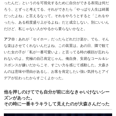
ったんだ」というのを可視化するために自分ができる表現は何だ
ろう、とずっと考えてる。それができたら「やっぱり人生は綺麗
だったよね」と言えるなって。それをやろうとすると「これをや
ったら、ある程度盛り上がるよね」だと成立しない。別にいいん
だけど、私じゃない人がやるから要らないかなと。
アフロ
：あれが「セイホー」だったらどれだけ楽か。でも、そん
な楽はさせてくれないんだよね、この装置は。あの日、隣で観て
いた女の子が「私が一番可愛いよ」と言ってる時の横顔が忘れら
れないのよ。究極の自己肯定じゃん。俺自身、安易なコール＆レ
スポンスが嫌いだからこそ、すごい力を感じて感動した。大森さ
んのは意味や理由があるし、お客を肯定したい強い気持ちとアイ
デアが伝わったからすごくよかった。
他を押しのけてでも自分が前に出なきゃいけないシー
ズンがあった。
その時に一番キラキラして見えたのが大森さんだった