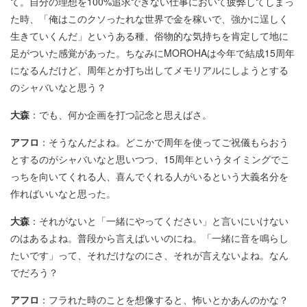
て。自分の理想を100%追求できない仕事において疲弊してしまっ
た時、「俺はこのクソったれな世界で金を稼いで、強かに逞しく
生きていくんだ」というある種、俗物的な気持ちを肯定して地に
足がついた感覚があった。ちなみにMOROHAは今年で結成15周年
になるんだけど、周年とか打ち出してメモリアルにしようとする
のシャバいなと思う？
大森
：でも、何か企画を打つ記念と思えばさ。
アフロ
：そうなんだよね。どこかで周年を使ってご祝儀もらおう
とするのがシャバいなと思いつつ、15周年というタイミングでこ
っちを向いてくれる人、喜んでくれる人がいるという大義名分を
作ればいいなと思った。
大森
：それがないと「一緒にやってください」と言いにいけない
のはあるよね。普段から言えばいいのにね。「一緒に音を鳴らし
たいです」って、それだけなのにさ、それが言えないよね。なん
でだろう？
アフロ
：フラれた時のことを想像すると、怖いとかあんのかな？