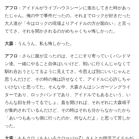
アフロ
：アイドルがライブハウスシーンに進出してきた時があっ
たじゃん。俺の中で事件だったの。それまでロックが好きだった
大人達が「今はロックの現場よりアイドルの方が面白い」と言っ
ててさ。それを聞かされるのがめちゃくちゃ悔しかった。
大森
：うんうん、私も悔しかった。
アフロ
：さらに腹が立ったのは、そこにすり寄っていくバンドマ
ン達。一緒にやること自体はいいけど、戦いに行くんじゃなくて
馴れ合おうとしてるように見えてさ。今思えば別にいいじゃんと
思うんだけど、その時の俺は許せなくて。アイドルに心許しちゃ
いけないと思ってた。そんな中、大森さんはシンガーソングライ
ターであり、ロックバンドであり、アイドルでもあるという、い
ろんな顔を持ってるでしょ。蓋を開ければ、それぞれに大森靖子
が集約されているんだけど、その時はそれも分からなかったから
「あいつもあっち側に行ったのか、何なんだよ」と思って苦しか
った。
大森
：ももクロ（ももいろクローバーZ）さんとか韓流アイドルが