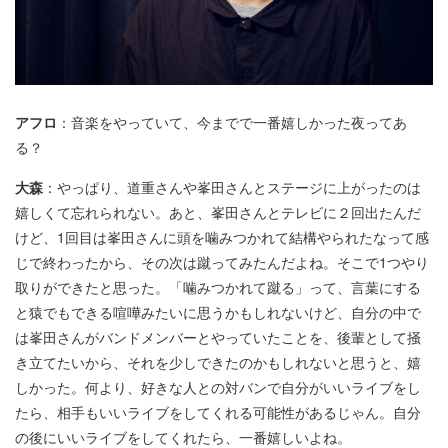
アフロ
：音楽をやっていて、今までで一番嬉しかった夜ってあ
る？
大森
：やっぱり、道重さんや峯田さんとステージに上がったのは
嬉しくて忘れられない。あと、峯田さんとテレビに２回出たんだ
けど、1回目は峯田さんに頭を噛みつかれて結構やられたなって感
じで終わったから、その次は蹴ってみたんだよね。そこで1つやり
取りができたと思った。「噛みつかれて蹴る」って、言葉にする
と猿でもできる喧嘩みたいに思うかもしれないけど、自分の中で
は峯田さんがバンドメンバーとやっていたことを、後輩として掻
き立てたいから、それを少しできたのかもしれないと思うと、嬉
しかった。何より、好きな人との対バンで自分がいいライブをし
たら、相手もいいライブをしてくれる可能性があるじゃん。自分
の後にいいライブをしてくれたら、一番嬉しいよね。