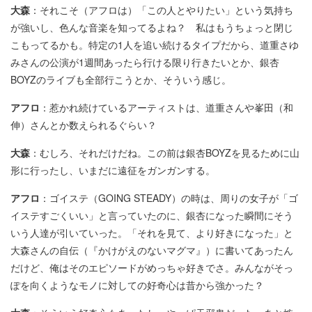
大森
：それこそ（アフロは）「この人とやりたい」という気持ち
が強いし、色んな音楽を知ってるよね？ 私はもうちょっと閉じ
こもってるかも。特定の1人を追い続けるタイプだから、道重さゆ
みさんの公演が1週間あったら行ける限り行きたいとか、銀杏
BOYZのライブも全部行こうとか、そういう感じ。
アフロ
：惹かれ続けているアーティストは、道重さんや峯田（和
伸）さんとか数えられるぐらい？
大森
：むしろ、それだけだね。この前は銀杏BOYZを見るために山
形に行ったし、いまだに遠征をガンガンする。
アフロ
：ゴイステ（GOING STEADY）の時は、周りの女子が「ゴ
イステすごくいい」と言っていたのに、銀杏になった瞬間にそう
いう人達が引いていった。「それを見て、より好きになった」と
大森さんの自伝（『かけがえのないマグマ』）に書いてあったん
だけど、俺はそのエピソードがめっちゃ好きでさ。みんながそっ
ぽを向くようなモノに対しての好奇心は昔から強かった？