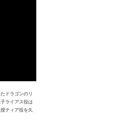
れたドラゴンのリ
息⼦ライアス役は
教授ティア役を久