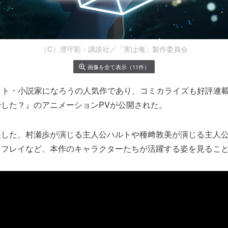
（C）澄守彩・講談社／「実は俺」製作委員会
画像を全て表示（11件）
イト・⼩説家になろうの⼈気作であり、コミカライズも好評連載
した？』のアニメーションPVが公開された。
表した、村瀬歩が演じる主⼈公ハルトや種﨑敦美が演じる主⼈
るフレイなど、本作のキャラクターたちが活躍する姿を見るこ