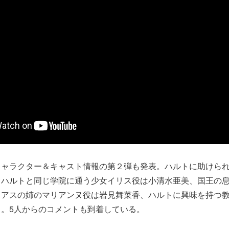
キャラクター＆キャスト情報の第２弾も発表。ハルトに助けら
、ハルトと同じ学院に通う少⼥イリス役は⼩清⽔亜美、国王の
イアスの姉のマリアンヌ役は岩⾒舞菜⾹、ハルトに興味を持つ
。5人からのコメントも到着している。