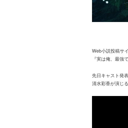
Web⼩説投稿サ
『実は俺、最強で
先⽇キャスト発
清⽔彩⾹が演じ