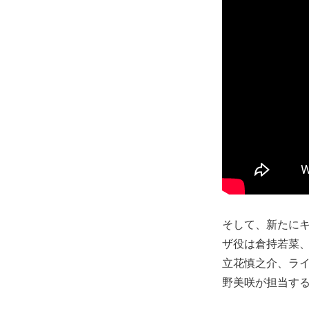
そして、新たに
ザ役は倉持若菜
⽴花慎之介、ラ
野美咲が担当する