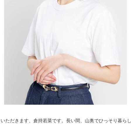
ていただきます、倉持若菜です。⻑い間、⼭奥でひっそり暮ら