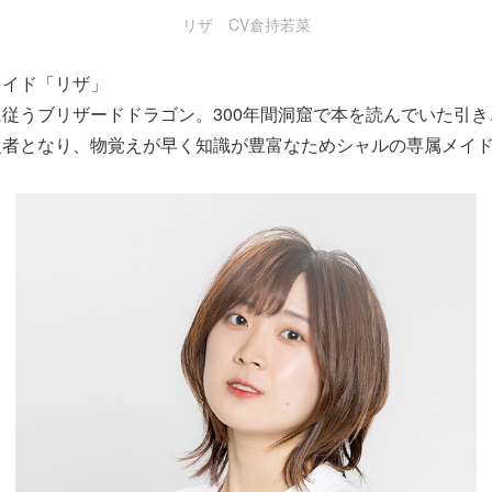
リザ CV倉持若菜
メイド「リザ」
従うブリザードドラゴン。300年間洞窟で本を読んでいた引
従者となり、物覚えが早く知識が豊富なためシャルの専属メイ