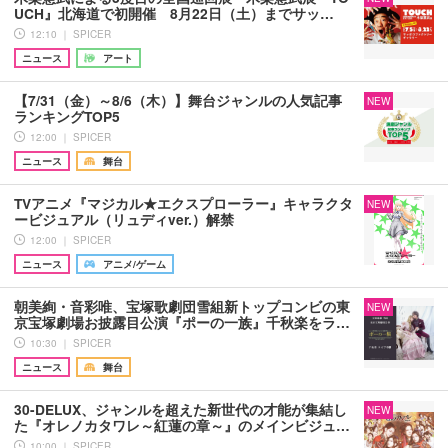
UCH』北海道で初開催 8月22日（土）までサッ…
12:10 ｜ SPICER
ニュース
アート
【7/31（金）～8/6（木）】舞台ジャンルの人気記事
NEW
ランキングTOP5
12:00 ｜ SPICER
ニュース
舞台
TVアニメ『マジカル★エクスプローラー』キャラクタ
NEW
ービジュアル（リュディver.）解禁
12:00 ｜ SPICER
ニュース
アニメ/ゲーム
朝美絢・音彩唯、宝塚歌劇団雪組新トップコンビの東
NEW
京宝塚劇場お披露目公演『ポーの一族』千秋楽をラ…
10:30 ｜ SPICER
ニュース
舞台
30-DELUX、ジャンルを超えた新世代の才能が集結し
NEW
た『オレノカタワレ～紅蓮の章～』のメインビジュ…
10:00 ｜ SPICER