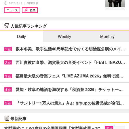
2026.2.11 ｜ SPICER
ニュース
音楽
人気記事ランキング
Daily
Weekly
Monthly
坂本冬美、歌手生活40周年記念でおくる明治座公演のメイ…
1
位
西川貴教に直撃、滋賀最大の音楽イベント『FEST. INAZU…
2
位
福島最大級の音楽フェス『LIVE AZUMA 2026』無料で楽…
3
位
愛知・岐阜の地酒を満喫する『秋酒祭 2026』チケット一…
4
位
『サントリー1万人の第九』Aぇ! groupの佐野晶哉が合唱…
5
位
最新記事
木梨憲武による3度目の全国巡回展『木梨憲武展－TO
NEW