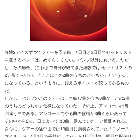
各地2デイズずつでツアーを回る時、1日目と2日目でセットリスト
を変えるバンドは、めずらしくない。バンプ以外にもいる。ただ
し、その場合、(これまで自分が観てきた経験では)セットリストの
2ヵ所くらいが、「ここはこの2曲のうちのどっちか」というふう
になっている。というように、変えるポイントが絞ってあるもの
だ。
しかし、バンプのこのツアーは、本編17曲のうち8曲が「この2曲
のうちのどっちか」仕様になっていた。その上、アンコールは毎
回違う曲である。アンコールでやる曲の候補が8曲くらいあって、
その中から2曲、日によっては3曲、選んでいた、と推測される。
さらに。ツアーの途中までは13曲目に演奏されていた「スノース
マイル」が、4月1日の長野ビッグハット1日目以降、同日に配信リ