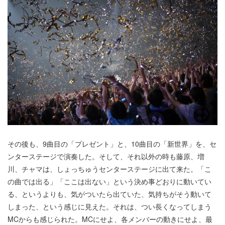
その後も、9曲目の「プレゼント」と、10曲目の「新世界」を、セ
ンターステージで演奏した。そして、それ以外の時も藤原、増
川、チャマは、しょっちゅうセンターステージに出て来た。「こ
の曲では出る」「ここは出ない」という決め事どおりに動いてい
る、というよりも、気がついたら出ていた、気持ちがそう動いて
しまった、という感じに見えた。それは、つい長くなってしまう
MCからも感じられた。MCにせよ、各メンバーの動きにせよ、最