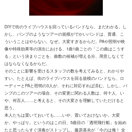
DIYで街のライブハウスを回っているバンドなら、まだわかる。し
かし、バンプのようなツアーの規模がでかいバンドは、普通、こ
ういうことはやらない。なぜ。大変すぎるからだ。PAや照明や映
像や特殊効果等の演出における、1曲1曲ごとの「この曲はこうす
る」という決まりごとを、曲数の候補が増える分、用意しなくて
はならなくなるからだ。
そのことに影響を受けるスタッフの数を考えてみると、わかりや
すい。たとえば、街のライブハウスを回る規模のバンドなら、ロ
ーディーとPAと照明の3人が、それに対応すれば済む。しかし、バ
ンプのこのツアーの場合、その変更に関わる人数は、何十人、い
や、何百人……と考えると、その大変さを理解していただけると
思う。
本人たちは置いておいても……いや、置いておけないか。大変
か、やっぱり。というのはこの日、5曲目の「透明飛行船」を始め
たと思ったらすぐ演奏がストップし、藤原基央が「今のは俺！ 全