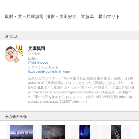
取材・文＝兵庫慎司 撮影＝太田好治、立脇卓、横山マサト
SPICER
兵庫慎司
ライター
twitter:
@shinjihyogo
オフィシャルサイト:
https://note.com/shinjihyogo
音楽などのライター。1968年生まれ広島出身東京在住。連載：月刊K
AMINOGE『兵庫慎司のプロレスとまったく関係なくはない話』 DI:
GA ONLINE『兵庫慎司のとにかく観たやつ全部書く』(月2回更新) htt
ps://www.diskgarage.com/digaonline/zenbukaku ぴあ音楽『兵庫慎司
の「思い出話を始めたらおしまい」』(毎月10日･25日更新) https://lp.
p.pia.jp/article/essay/352407/index.html
その他の画像