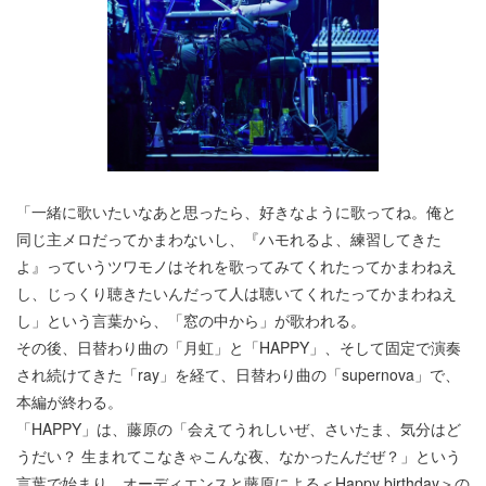
「一緒に歌いたいなあと思ったら、好きなように歌ってね。俺と
同じ主メロだってかまわないし、『ハモれるよ、練習してきた
よ』っていうツワモノはそれを歌ってみてくれたってかまわねえ
し、じっくり聴きたいんだって人は聴いてくれたってかまわねえ
し」という言葉から、「窓の中から」が歌われる。
その後、日替わり曲の「月虹」と「HAPPY」、そして固定で演奏
され続けてきた「ray」を経て、日替わり曲の「supernova」で、
本編が終わる。
「HAPPY」は、藤原の「会えてうれしいぜ、さいたま、気分はど
うだい？ 生まれてこなきゃこんな夜、なかったんだぜ？」という
言葉で始まり、オーディエンスと藤原による＜Happy birthday＞の