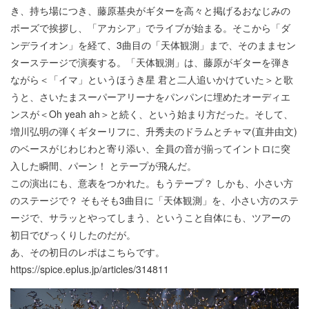
き、持ち場につき、藤原基央がギターを高々と掲げるおなじみの
ポーズで挨拶し、「アカシア」でライブが始まる。そこから「ダ
ンデライオン」を経て、3曲目の「天体観測」まで、そのままセン
ターステージで演奏する。「天体観測」は、藤原がギターを弾き
ながら＜「イマ」というほうき星 君と二人追いかけていた＞と歌
うと、さいたまスーパーアリーナをパンパンに埋めたオーディエ
ンスが＜Oh yeah ah＞と続く、という始まり方だった。そして、
増川弘明の弾くギターリフに、升秀夫のドラムとチャマ(直井由文)
のベースがじわじわと寄り添い、全員の音が揃ってイントロに突
入した瞬間、パーン！ とテープが飛んだ。
この演出にも、意表をつかれた。もうテープ？ しかも、小さい方
のステージで？ そもそも3曲目に「天体観測」を、小さい方のステ
ージで、サラッとやってしまう、ということ自体にも、ツアーの
初日でびっくりしたのだが。
あ、その初日のレポはこちらです。
https://spice.eplus.jp/articles/314811