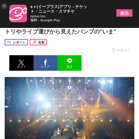
×
e＋(イープラス)アプリ - チケッ
ト・ニュース・スマチケ
表示
eplus inc.
無料 - Google Play
『BUMP OF CHICKEN TOUR 2023 be there』 セ
トリやライブ運びから見えたバンプの"いま"
レポート
音楽
2023.6.1
ポスト
シェア
送る