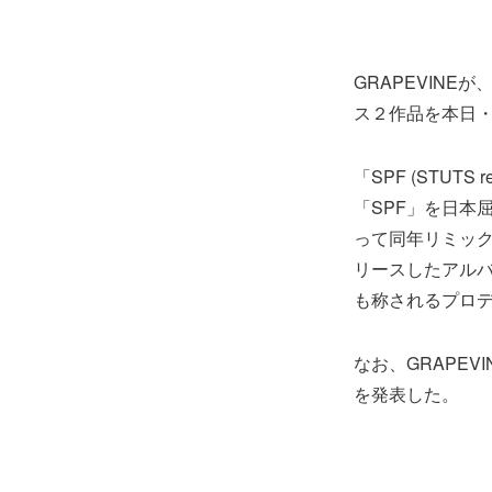
GRAPEVINEが、「S
ス２作品を本日・
「SPF (STUT
「SPF」を日本
って同年リミックスされ
リースしたアルバム『
も称されるプロデ
なお、GRAPE
を発表した。