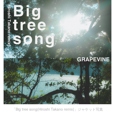
「Big tree song(Hiroshi Takano remix)」ジャケット写真