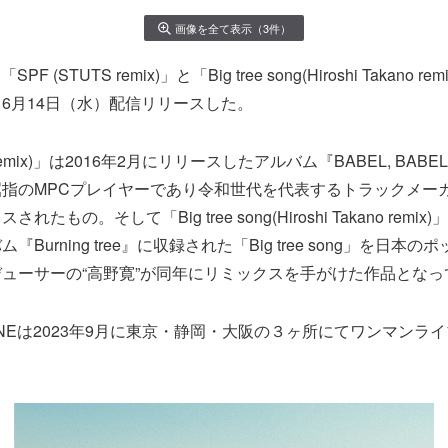
画像を全て表示（3件）
PF (STUTS remix)」と「Big tree song(Hiroshi Takano 
6月14日（水）配信リリースした。
S remix)」は2016年2月にリリースしたアルバム『BABEL, BA
屈指のMPCプレイヤーであり令和世代を代表するトラックメーカ
たもの。そして「Big tree song(Hiroshi Takano remix
Burning tree』に収録された「Big tree song」を日本
ューサーの“高野寛”が同年にリミックスを手がけた作品となっ
VINEは2023年9月に東京・静岡・大阪の３ヶ所にてワンマンラ