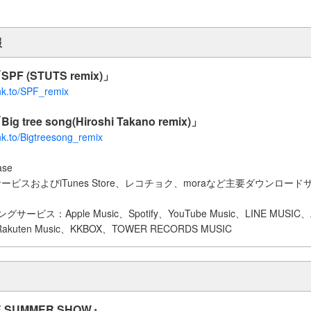
報
PF (STUTS remix)」
lnk.to/SPF_remix
g tree song(Hiroshi Takano remix)」
lnk.to/Bigtreesong_remix
ase
ビスおよびiTunes Store、レコチョク、moraなど主要ダウンロー
ビス：Apple Music、Spotify、YouTube Music、LINE MUSIC、A
akuten Music、KKBOX、TOWER RECORDS MUSIC
E SUMMER SHOW』