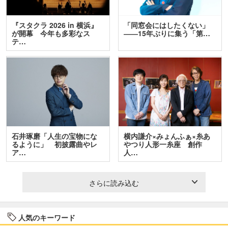
『スタクラ 2026 in 横浜』
「同窓会にはしたくない」
が開幕 今年も多彩なス
――15年ぶりに集う「第…
テ…
石井琢磨「人生の宝物にな
横内謙介×みょんふぁ×糸あ
るように」 初披露曲やレ
やつり人形一糸座 創作
ア…
人…
さらに読み込む
人気のキーワード