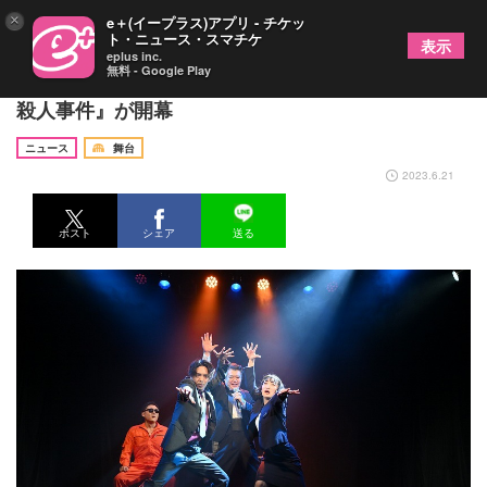
×
e＋(イープラス)アプリ - チケッ
ト・ニュース・スマチケ
表示
eplus inc.
無料 - Google Play
ゴツプロ！Presents 青春の会 第四回公演『熱海
殺人事件』が開幕
ニュース
舞台
2023.6.21
ポスト
シェア
送る