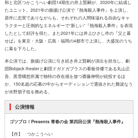
和と北区つかこうへい劇団14期生の井上賢嗣が、2020年に結成し
たユニット。2021年の旗揚げ公演で『熱海殺人事件』を上演し、
原作に忠実でありながらも、それぞれの人間味溢れる自由なキャ
ラクターと圧倒的なエネルギーで“新しい”『熱海殺人事件』を表現
したとして好評を得た。また2021年には井上ひさし作の『父と暮
せば』を東京・大阪・広島・福岡の4都市で上演し、大盛況のうち
に幕を下ろした。
本公演では、旗揚げ公演に引き続き井上賢嗣が演出を担当し、劇
団Bobjack theaterと劇団ドガドガプラスの看板俳優である丸山正
吾、黒雪構想所属で独特の存在感を放つ齋藤伸明が続投するほ
か、150名超の応募の中からオーディションで選抜された難波なう
が水野朋子役を務める。
公演情報
ゴツプロ！Presents 青春の会 第四回公演『熱海殺人事件』
【作】 つかこうへい