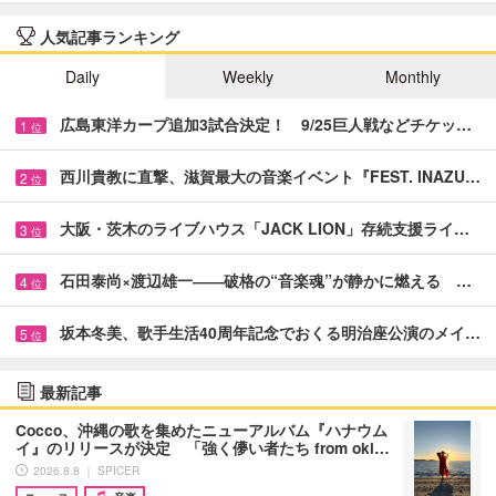
人気記事ランキング
Daily
Weekly
Monthly
広島東洋カープ追加3試合決定！ 9/25巨人戦などチケッ…
1
位
西川貴教に直撃、滋賀最大の音楽イベント『FEST. INAZU…
2
位
大阪・茨木のライブハウス「JACK LION」存続支援ライ…
3
位
石田泰尚×渡辺雄一――破格の“音楽魂”が静かに燃える …
4
位
坂本冬美、歌手生活40周年記念でおくる明治座公演のメイ…
5
位
最新記事
Cocco、沖縄の歌を集めたニューアルバム『ハナウム
イ』のリリースが決定 「強く儚い者たち from oki…
2026.8.8 ｜ SPICER