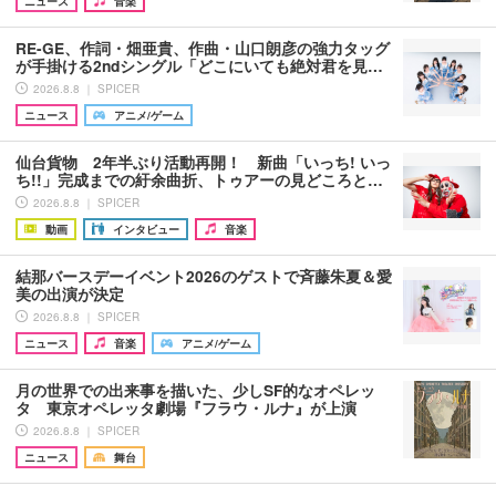
ニュース
音楽
RE-GE、作詞・畑亜貴、作曲・山口朗彦の強力タッグ
が手掛ける2ndシングル「どこにいても絶対君を見…
2026.8.8 ｜ SPICER
ニュース
アニメ/ゲーム
仙台貨物 2年半ぶり活動再開！ 新曲「いっち! いっ
ち!!」完成までの紆余曲折、トゥアーの見どころと…
2026.8.8 ｜ SPICER
動画
インタビュー
音楽
結那バースデーイベント2026のゲストで斉藤朱夏＆愛
美の出演が決定
2026.8.8 ｜ SPICER
ニュース
音楽
アニメ/ゲーム
月の世界での出来事を描いた、少しSF的なオペレッ
タ 東京オペレッタ劇場『フラウ・ルナ』が上演
2026.8.8 ｜ SPICER
ニュース
舞台