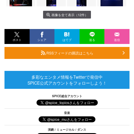
画像を全て表示（12件）
ポスト
シェア
はてブ
送る
送信
RSSフィードの購読はこちら
多彩なエンタメ情報をTwitterで発信中
SPICE公式アカウントをフォローしよう！
SPICE総合アカウント
音楽
演劇 / ミュージカル / ダンス