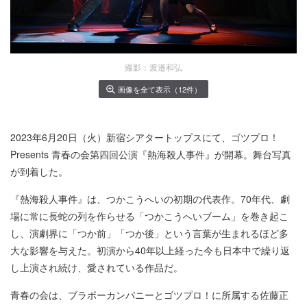
撮影：渡邉和弘
画像を全て表示（12件）
2023年6月20日（火）新宿シアタートップスにて、ゴツプロ！
Presents 青春の会第四回公演『熱海殺人事件』が開幕。舞台写真
が到着した。
『熱海殺人事件』は、つかこうへいの初期の代表作。70年代、劇
場に常に⻑蛇の列を作らせる「つかこうへいブーム」を巻き起こ
し、演劇界に「つか前」「つか後」という言葉が生まれるほど多
⼤な影響を与えた。初演から40年以上経った今も⽇本中で繰り返
し上演され続け、愛されている作品だ。
青春の会は、ブラボーカンパニーとゴツプロ！に所属する佐藤正