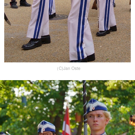
（C)Jan Oste