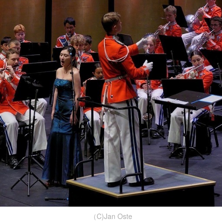
（C)Jan Oste