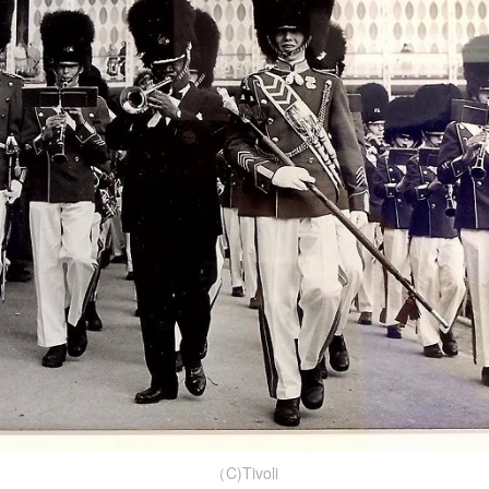
（C)Tivoli