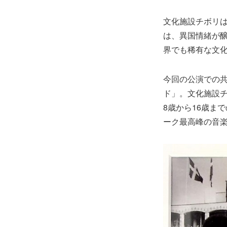
文化施設チボリは
は、異国情緒が
界でも稀有な文
今回の公演での
ド」。文化施設
8歳から16歳ま
ーク最高峰の音