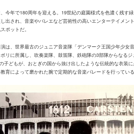
、今年で180周年を迎える。19世紀の庭園様式を色濃く残す
醸し出され、音楽やバレエなど芸術性の高いエンターテイメン
化スポットだ。
共演は、世界最古のジュニア音楽隊「デンマーク王国少年少女
チボリに所属し、吹奏楽隊、鼓笛隊、鉄砲隊の3部隊からなるジ
での子どもが、おとぎの国から抜け出したような伝統的な衣装
楽教育によって磨かれた腕で定期的な音楽パレードを行ってい