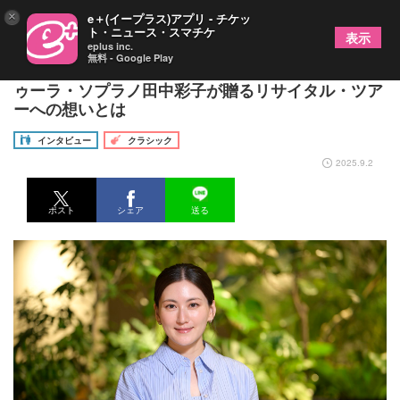
×
e＋(イープラス)アプリ - チケッ
ト・ニュース・スマチケ
表示
eplus inc.
無料 - Google Play
クラシックから名作映画のナンバーまで コロラト
ゥーラ・ソプラノ田中彩子が贈るリサイタル・ツア
ーへの想いとは
インタビュー
クラシック
2025.9.2
ポスト
シェア
送る