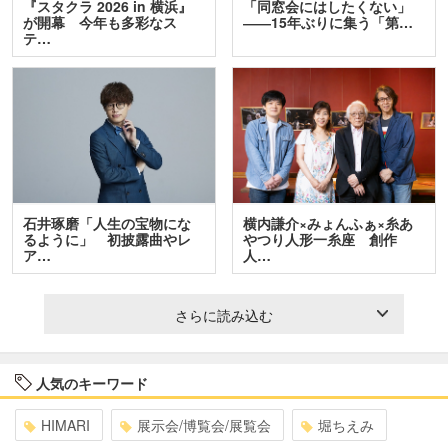
『スタクラ 2026 in 横浜』
「同窓会にはしたくない」
が開幕 今年も多彩なス
――15年ぶりに集う「第…
テ…
石井琢磨「人生の宝物にな
横内謙介×みょんふぁ×糸あ
るように」 初披露曲やレ
やつり人形一糸座 創作
ア…
人…
さらに読み込む
人気のキーワード
HIMARI
展示会/博覧会/展覧会
堀ちえみ