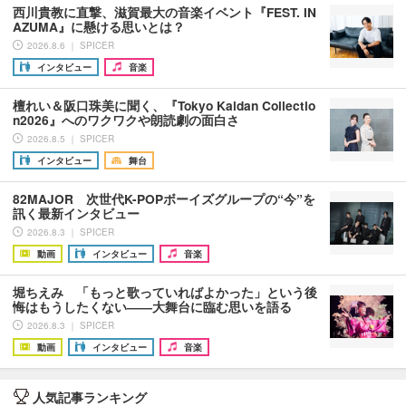
西川貴教に直撃、滋賀最大の音楽イベント『FEST. IN
AZUMA』に懸ける思いとは？
2026.8.6 ｜ SPICER
インタビュー
音楽
檀れい＆阪口珠美に聞く、『Tokyo Kaidan Collectio
n2026』へのワクワクや朗読劇の面白さ
2026.8.5 ｜ SPICER
インタビュー
舞台
82MAJOR 次世代K-POPボーイズグループの“今”を
訊く最新インタビュー
2026.8.3 ｜ SPICER
動画
インタビュー
音楽
堀ちえみ 「もっと歌っていればよかった」という後
悔はもうしたくない――大舞台に臨む思いを語る
2026.8.3 ｜ SPICER
動画
インタビュー
音楽
人気記事ランキング