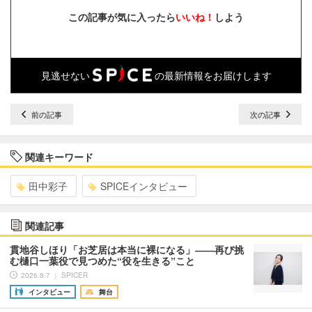
この記事が気に入ったら
いいね！
しよう
見逃せない
の最新情報をお届けします
前の記事
次の記事
関連キーワード
田中彩子
SPICEインタビュー
関連記事
貫地谷しほり「お芝居は本当に裸になる」――再び挑
む樋口一葉役で見つめた“役を生きる”こと
2026.8.7 ｜ SPICER
インタビュー
舞台