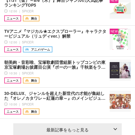
NEW
ランキングTOP5
12:00 ｜ SPICER
ニュース
舞台
TVアニメ『マジカル★エクスプローラー』キャラクタ
NEW
ービジュアル（リュディver.）解禁
12:00 ｜ SPICER
ニュース
アニメ/ゲーム
朝美絢・音彩唯、宝塚歌劇団雪組新トップコンビの東
京宝塚劇場お披露目公演『ポーの一族』千秋楽をラ…
10:30 ｜ SPICER
ニュース
舞台
30-DELUX、ジャンルを超えた新世代の才能が集結し
た『オレノカタワレ～紅蓮の章～』のメインビジュ…
10:00 ｜ SPICER
ニュース
舞台
最新記事をもっと見る