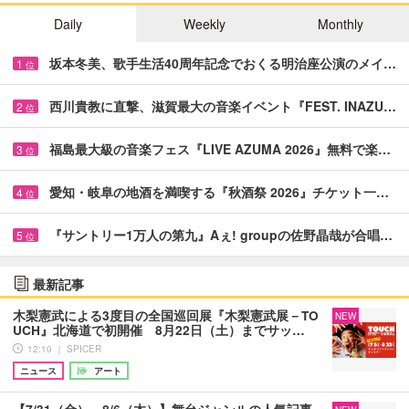
Daily
Weekly
Monthly
坂本冬美、歌手生活40周年記念でおくる明治座公演のメイ…
1
位
西川貴教に直撃、滋賀最大の音楽イベント『FEST. INAZU…
2
位
福島最大級の音楽フェス『LIVE AZUMA 2026』無料で楽…
3
位
愛知・岐阜の地酒を満喫する『秋酒祭 2026』チケット一…
4
位
『サントリー1万人の第九』Aぇ! groupの佐野晶哉が合唱…
5
位
最新記事
木梨憲武による3度目の全国巡回展『木梨憲武展－TO
NEW
UCH』北海道で初開催 8月22日（土）までサッ…
12:10 ｜ SPICER
ニュース
アート
【7/31（金）～8/6（木）】舞台ジャンルの人気記事