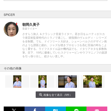
SPICER
朝岡久美子
音楽ライター
さすらう旅人 ＆クラシック音楽ライター。若き日をムーティがスカ
ラ座芸術監督時代のミラノで過ごし、彼指揮のヴェルディ・シリーズ
を全制覇。でも、ドイツリート大好き。シェーンベルクのデザイン画
のような譜面と戯れ、ジャズを聴きプロセッコを呑む至福の時をこよ
なく愛する。ライフスタイル誌や機内誌でも、イタリアネタを多数執
筆。目下、10代に爆奏していたスクリャービンやラフマニノフの楽譜
を引っ張り出し、総さらい直し中。
その他の画像
画像を全て表示（5件）