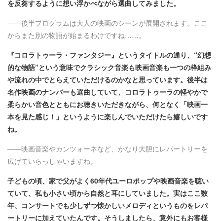
を反芻するように想い浮かべながら選曲してみました。
――後半プログラムは大人の映画のシーンが展開されます。ここ
からまた別の物語が始まるわけですね……。
『コロラトゥーラ・ファンタジー』というタイトルの通り、“幻想
的な物語”という意味でクラシック音楽も映画音楽も一つの枠組み
や流れの中でとらえていただけるのかなと思っています。後半は
名作映画のナンバーも選曲していて、コロラトゥーラの軽やかで
柔らかい音色とともにお聴きいただきながら、何となく「映画一
本を見た感じ！」というように楽しんでいただけたら嬉しいです
ね。
――映画音楽やカンツォーネなど、かなり大胆にレパートリーを
広げていらっしゃいますね。
子どもの頃、家で父がよく60年代ユーロポップや映画音楽を聴い
ていて、私も小さい頃から自然と耳にしていました。実はここ数
年、コンサートでも少しずつ懐かしいメロディというものをレパ
ートリーに加えていたんです。そうしましたら、意外にもお客様