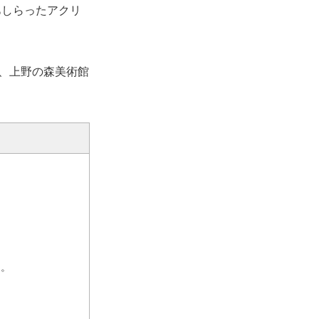
あしらったアクリ
まで、上野の森美術館
）。