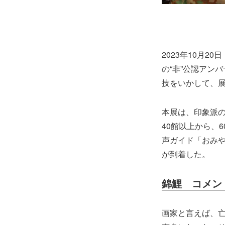
2023年10月
の“非”公認アン
技をいかして、
本展は、印象派
40館以上から、
声ガイド「おみ
が到着した。
錦鯉 コメン
画家と言えば、