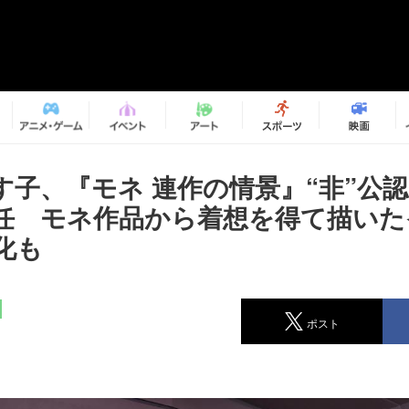
す子、『モネ 連作の情景』“非”公
任 モネ作品から着想を得て描いた
化も
ポスト