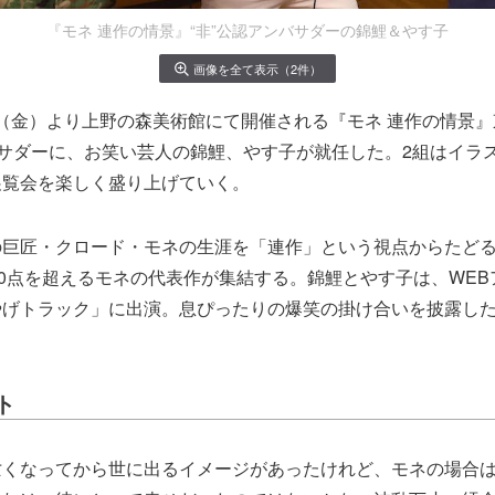
『モネ 連作の情景』“非”公認アンバサダーの錦鯉＆やす子
画像を全て表示（2件）
20日（金）より上野の森美術館にて開催される『モネ 連作の情景
バサダーに、お笑い芸人の錦鯉、やす子が就任した。2組はイラ
展覧会を楽しく盛り上げていく。
の巨匠・クロード・モネの生涯を「連作」という視点からたど
60点を超えるモネの代表作が集結する。錦鯉とやす子は、WE
やげトラック」に出演。息ぴったりの爆笑の掛け合いを披露した
ト
亡くなってから世に出るイメージがあったけれど、モネの場合