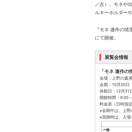
／左）。モネや
ルキーホルダー
『モネ 連作の情景
にて開催。
展覧会情報
「モネ 連作の
会場：上野の森美
会期：10月20日
休館日：12月31
開館時間：9:00～
料金表（日時指
※会期中は、上野
※混雑時は、入