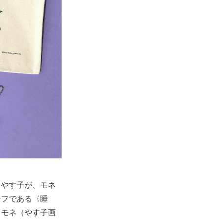
うやす子が、モネ
ーフである〈睡
るモネ（やす子画