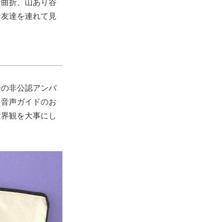
余曲折、山あり谷
お友達を連れて見
会の非公認アンバ
。音声ガイドのお
世界観を大事にし