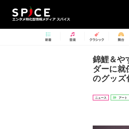
錦鯉＆や
ダーに就
のグッズ
ニュース
アート