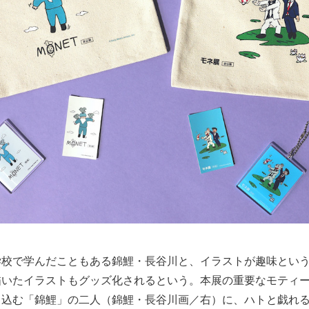
学校で学んだこともある錦鯉・長谷川と、イラストが趣味とい
描いたイラストもグッズ化されるという。本展の重要なモティ
き込む「錦鯉」の二人（錦鯉・長谷川画／右）に、ハトと戯れ