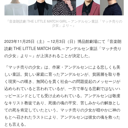
『音楽朗読劇 THE LITTLE MATCH GIRL～アンデルセン童話「マッチ売りの
少女」より～』
2023年11月25日（土）～12月3日（日）博品館劇場にて『音楽朗
読劇 THE LITTLE MATCH GIRL～アンデルセン童話「マッチ売り
の少女」より～』が上演されることが決定した。
『マッチ売りの少女』は、作家・アンデルセンによる悲しくも美
しい童話。貧しい家庭に育ったアンデルセンが、貧困層を取り巻
く現実への嘆き、無関心を貫く社会への問題提起のメッセージが
込められていると言われているが、一方で単なる悲劇ではないハ
ッピーエンドとしても受け止められている。アンデルセンは敬虔
なキリスト教徒であり、死後の魂の平安、苦しみからの解放とし
ての死を肯定していたという。マッチ売りの少女が穏やかに神の
もとへ召されたラストにより、アンデルセンは彼女の魂を救った
とも言える。