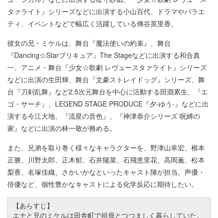
タァライト』シリーズなどに出演する小山百代、ドラマやバラエ
ティ、イベントなどで幅広く活躍している傳谷英里香。
彼女の兄・ミケルは、舞台『魔法使いの約束』、舞台
『Dancing☆Starプリキュア』The Stageなどに出演する和合真
一、アニメ・舞台『少女☆歌劇 レヴュースタァライト』シリーズ
などに出演の生田輝、舞台『文豪ストレイドッグ』シリーズ、舞
台『刀剣乱舞』など2.5次元舞台を中心に活動する田淵累生、『エ
ゴ・サーチ』、LEGEND STAGE PRODUCE『夕-ゆう-』などに出
演する今江大地、『流星の音色』、『神津恭介シリーズ 呪縛の
家』などに出演の林一敬が務める。
また、兄弟を取り巻く様々なキャラクターを、野津山幸宏、根本
正勝、川野太郎、正木郁、石井陽菜、石飛恵里花、高岡薫、松本
梨香、名塚佳織、さかいかなといったキャスト陣が担当。声優・
俳優など、個性豊かなキャストによる化学反応に期待したい。
【あらすじ】
エナと兄のミケルは田舎町で祖母とつつましく暮らしていた。