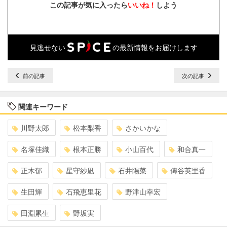
この記事が気に入ったら
いいね！
しよう
見逃せない
の最新情報をお届けします
前の記事
次の記事
関連キーワード
川野太郎
松本梨香
さかいかな
名塚佳織
根本正勝
小山百代
和合真一
正木郁
星守紗凪
石井陽菜
傳谷英里香
生田輝
石飛恵里花
野津山幸宏
田淵累生
野坂実