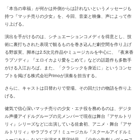
「本当の幸福」が何かは外側からは計れないというメッセージも
持つ『マッチ売りの少女』を、今回、音楽と映像、声によって作
り上げる。
演出を手がけるのは、シチュエーションコメディを得意とし、技
術に裏打ちされた表現で観るものを巻き込んだ劇空間を作り上げ
る野坂実。脚本は2.5次元作品やミュージカルを中心に、『夜来香
ラプソディ』『エロイカより愛をこめて』などの話題作も多数手
がける入江おろぱ。また、「クラシックを身近に」というコンセ
プトを掲げる株式会社Primoが演奏を担当する。
さらに、キャストは日替わりで登場。その回だけの物語を作り上
げる。
健気で信心深いマッチ売りの少女・エナ役を務めるのは、デジタ
ル声優アイドルグループの元メンバーで現在は舞台『アサルトリ
リィ』シリーズなどに出演している佐倉初、アニメ・舞台『アサ
ルトリリィ』やラブライブ！ミュージカル『スクールアイドルミ
ュージカル』などに出演する星守紗凪、『少女☆歌劇 レヴュース