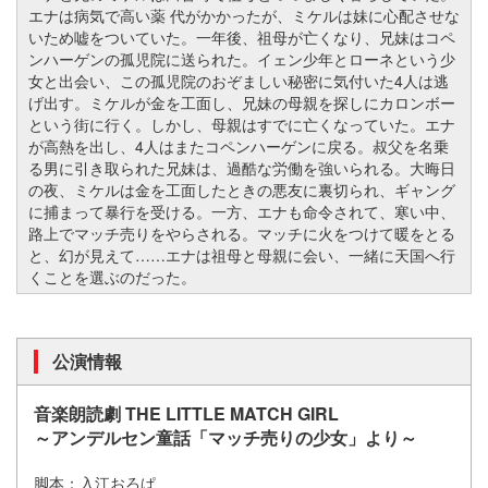
エナは病気で高い薬 代がかかったが、ミケルは妹に心配させな
いため嘘をついていた。一年後、祖母が亡くなり、兄妹はコペ
ンハーゲンの孤児院に送られた。イェン少年とローネという少
女と出会い、この孤児院のおぞましい秘密に気付いた4人は逃
げ出す。ミケルが金を工面し、兄妹の母親を探しにカロンボー
という街に行く。しかし、母親はすでに亡くなっていた。エナ
が高熱を出し、4人はまたコペンハーゲンに戻る。叔父を名乗
る男に引き取られた兄妹は、過酷な労働を強いられる。大晦日
の夜、ミケルは金を工面したときの悪友に裏切られ、ギャング
に捕まって暴行を受ける。一方、エナも命令されて、寒い中、
路上でマッチ売りをやらされる。マッチに火をつけて暖をとる
と、幻が見えて……エナは祖母と母親に会い、一緒に天国へ行
くことを選ぶのだった。
公演情報
音楽朗読劇 THE LITTLE MATCH GIRL
～アンデルセン童話「マッチ売りの少女」より～
脚本：入江おろぱ