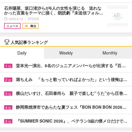
石井陽菜、坂口渚沙らが6人の女性を演じる 送れな
かった言葉をテーマに描く、朗読劇『未送信フォル…
2026.6.19 ｜ SPICER
ニュース
舞台
人気記事ランキング
Daily
Weekly
Monthly
堂本光一演出、6名のジュニアメンバーらが出演する『百…
1
位
堀ちえみ 「もっと歌っていればよかった」という後悔は…
2
位
横山だいすけ、石田泰尚ら 親子で楽しむ”うた”から圧巻…
3
位
静岡県焼津市であらたな夏フェス『BON BON BON 2026…
4
位
『SUMMER SONIC 2026』、ベテラン3組の懐メロだけで…
5
位