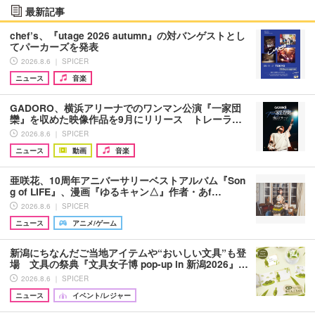
最新記事
chef’s、『utage 2026 autumn』の対バンゲストとし
てパーカーズを発表
2026.8.6 ｜ SPICER
ニュース
音楽
GADORO、横浜アリーナでのワンマン公演『一家団
欒』を収めた映像作品を9月にリリース トレーラ…
2026.8.6 ｜ SPICER
ニュース
動画
音楽
亜咲花、10周年アニバーサリーベストアルバム『Son
g of LIFE』、漫画『ゆるキャン△』作者・あf…
2026.8.6 ｜ SPICER
ニュース
アニメ/ゲーム
新潟にちなんだご当地アイテムや“おいしい文具”も登
場 文具の祭典『文具女子博 pop-up in 新潟2026』…
2026.8.6 ｜ SPICER
ニュース
イベント/レジャー