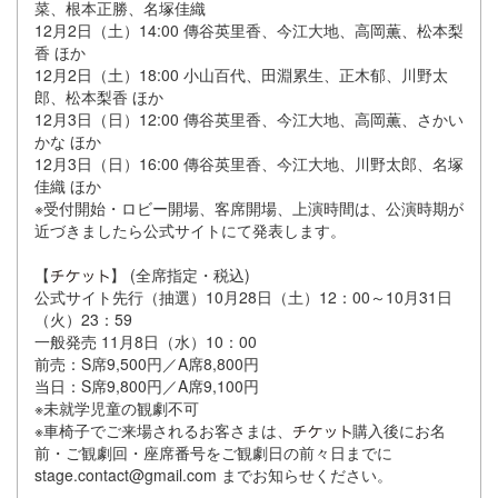
菜、根本正勝、名塚佳織
12月2日（土）14:00 傳谷英里香、今江大地、高岡薫、松本梨
香 ほか
12月2日（土）18:00 小山百代、田淵累生、正木郁、川野太
郎、松本梨香 ほか
12月3日（日）12:00 傳谷英里香、今江大地、高岡薫、さかい
かな ほか
12月3日（日）16:00 傳谷英里香、今江大地、川野太郎、名塚
佳織 ほか
※受付開始・ロビー開場、客席開場、上演時間は、公演時期が
近づきましたら公式サイトにて発表します。
【
】 (全席指定・税込)
公式サイト先行（抽選）10月28日（土）12：00～10月31日
（火）23：59
一般発売 11月8日（水）10：00
前売：S席9,500円／A席8,800円
当日：S席9,800円／A席9,100円
※未就学児童の観劇不可
※車椅子でご来場されるお客さまは、
購入後にお名
前・ご観劇回・座席番号をご観劇日の前々日までに
stage.contact@gmail.com までお知らせください。