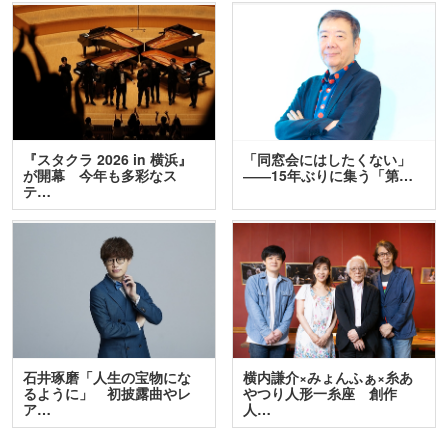
『スタクラ 2026 in 横浜』
「同窓会にはしたくない」
が開幕 今年も多彩なス
――15年ぶりに集う「第…
テ…
石井琢磨「人生の宝物にな
横内謙介×みょんふぁ×糸あ
るように」 初披露曲やレ
やつり人形一糸座 創作
ア…
人…