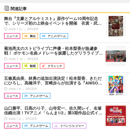
関連記事
舞台『文豪とアルケミスト』原作ゲーム10周年記念
で、シリーズ初の上映会イベントを開催 衣裳・武…
2026.7.21 ｜ SPICER
ニュース
舞台
アニメ/ゲーム
菊池亮太のストピライブに声優・松本梨香が急遽参
戦！ ポケモン名曲メドレーを披露したゲリラライブ…
2026.7.18 ｜ SPICER
ニュース
動画
クラシック
五條真由美、林勇の追加出演決定！松本梨香、きただ
にひろし、高橋洋子、宮﨑歩らが出演する『ANISO…
2026.7.8 ｜ SPICER
ニュース
アニメ/ゲーム
山口勝平、日髙のり子、山寺宏一、佐久間レイ、名塚
佳織出演！TVアニメ「らんま1/2」第3期作品公式イ…
2026.7.3 ｜ SPICER
ニュース
アニメ/ゲーム
イベント/レジャー