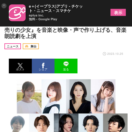
×
e＋(イープラス)アプリ - チケッ
ト・ニュース・スマチケ
表示
eplus inc.
無料 - Google Play
個性豊かな声優・俳優が日替わりで登場 『マッチ
売りの少女』を音楽と映像・声で作り上げる、音楽
朗読劇を上演
ニュース
舞台
2023.10.25
ポスト
シェア
送る