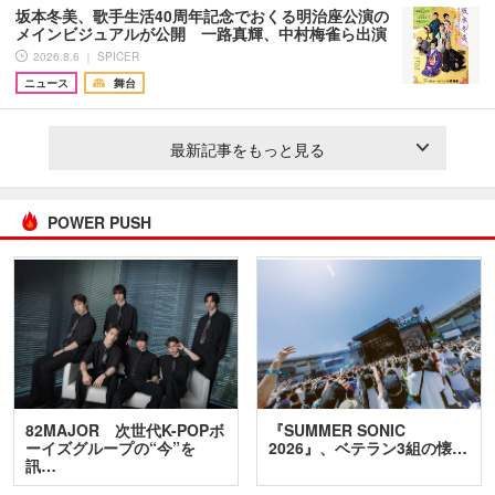
坂本冬美、歌手生活40周年記念でおくる明治座公演の
メインビジュアルが公開 一路真輝、中村梅雀ら出演
2026.8.6 ｜ SPICER
ニュース
舞台
最新記事をもっと見る
POWER PUSH
82MAJOR 次世代K-POPボ
『SUMMER SONIC
ーイズグループの“今”を
2026』、ベテラン3組の懐…
訊…