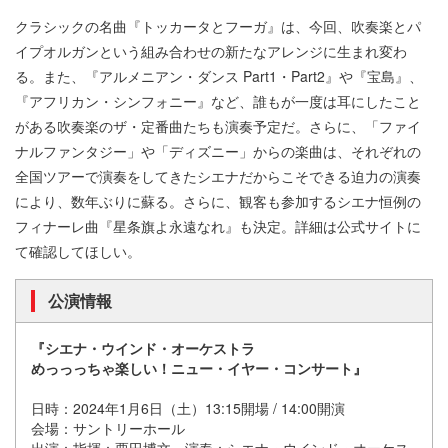
クラシックの名曲『トッカータとフーガ』は、今回、吹奏楽とパ
イプオルガンという組み合わせの新たなアレンジに生まれ変わ
る。また、『アルメニアン・ダンス Part1・Part2』や『宝島』、
『アフリカン・シンフォニー』など、誰もが一度は耳にしたこと
がある吹奏楽のザ・定番曲たちも演奏予定だ。さらに、「ファイ
ナルファンタジー」や「ディズニー」からの楽曲は、それぞれの
全国ツアーで演奏をしてきたシエナだからこそできる迫力の演奏
により、数年ぶりに蘇る。さらに、観客も参加するシエナ恒例の
フィナーレ曲『星条旗よ永遠なれ』も決定。詳細は公式サイトに
て確認してほしい。
公演情報
『シエナ・ウインド・オーケストラ
めっっっちゃ楽しい！ニュー・イヤー・コンサート』
日時：2024年1月6日（土）13:15開場 / 14:00開演
会場：サントリーホール
出演：指揮：栗田博文、演奏：シエナ・ウインド・オーケス