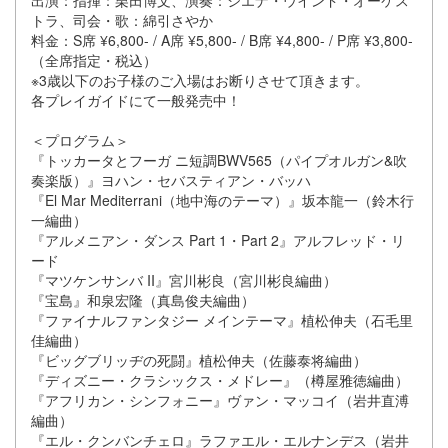
トラ、司会・歌：綿引さやか
料金：S席 ¥6,800- / A席 ¥5,800- / B席 ¥4,800- / P席 ¥3,800-
（全席指定・税込）
※3歳以下のお子様のご入場はお断りさせて頂きます。
各プレイガイドにて一般発売中！
＜プログラム＞
『トッカータとフーガ ニ短調BWV565（パイプオルガン&吹
奏楽版）』ヨハン・セバスティアン・バッハ
『El Mar Mediterrani（地中海のテーマ）』坂本龍一（鈴木行
一編曲）
『アルメニアン・ダンス Part 1・Part 2』アルフレッド・リ
ード
『マツケンサンバ II』宮川彬良（宮川彬良編曲）
『宝島』和泉宏隆（真島俊夫編曲）
『ファイナルファンタジー メインテーマ』植松伸夫（石毛里
佳編曲）
『ビッグブリッヂの死闘』植松伸夫（佐藤泰将編曲）
『ディズニー・クラシックス・メドレー』（樽屋雅徳編曲）
『アフリカン・シンフォニー』ヴァン・マッコイ（岩井直溥
編曲）
『エル・クンバンチェロ』ラファエル・エルナンデス（岩井