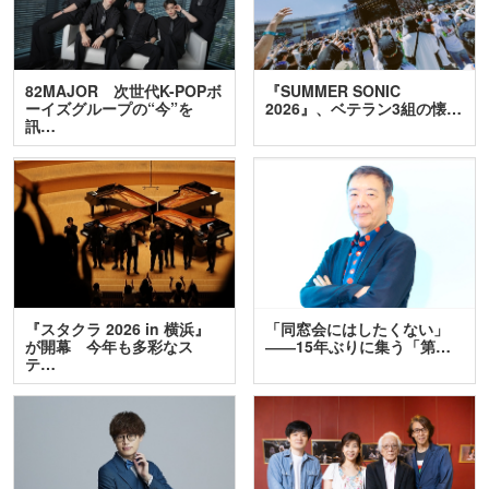
82MAJOR 次世代K-POPボ
『SUMMER SONIC
ーイズグループの“今”を
2026』、ベテラン3組の懐…
訊…
『スタクラ 2026 in 横浜』
「同窓会にはしたくない」
が開幕 今年も多彩なス
――15年ぶりに集う「第…
テ…