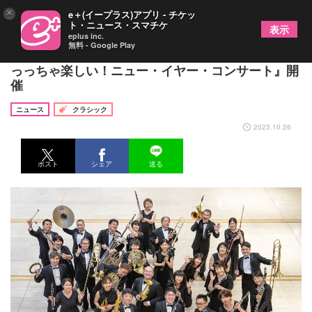
×
e＋(イープラス)アプリ - チケッ
ト・ニュース・スマチケ
表示
eplus inc.
無料 - Google Play
シエナ・ウインド・オーケストラによる初の『めっ
っっちゃ楽しい！ニュー・イヤー・コンサート』開
催
ニュース
クラシック
2023.10.26
ポスト
シェア
送る