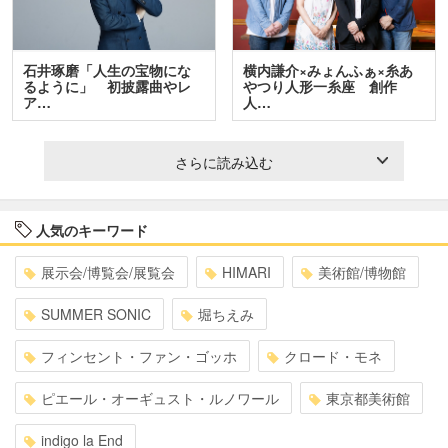
石井琢磨「人生の宝物にな
横内謙介×みょんふぁ×糸あ
るように」 初披露曲やレ
やつり人形一糸座 創作
ア…
人…
さらに読み込む
人気のキーワード
展示会/博覧会/展覧会
HIMARI
美術館/博物館
SUMMER SONIC
堀ちえみ
フィンセント・ファン・ゴッホ
クロード・モネ
ピエール・オーギュスト・ルノワール
東京都美術館
indigo la End