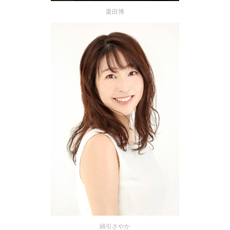
栗田博
綿引さやか