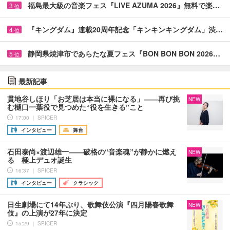
福島最大級の音楽フェス『LIVE AZUMA 2026』無料で楽…
3
位
『キングダム』連載20周年記念「キンキンキングダム」渋…
4
位
静岡県焼津市であらたな夏フェス『BON BON BON 2026…
5
位
最新記事
貫地谷しほり「お芝居は本当に裸になる」――再び挑
NEW
む樋口一葉役で見つめた“役を生きる”こと
17:00 ｜ SPICER
インタビュー
舞台
石田泰尚×渡辺雄一――破格の“音楽魂”が静かに燃え
NEW
る 極上デュオ誕生
16:37 ｜ SPICER
インタビュー
クラシック
日生劇場にて14年ぶり、歌舞伎公演『四月陽春歌舞
NEW
伎』の上演が27年に決定
15:29 ｜ SPICER