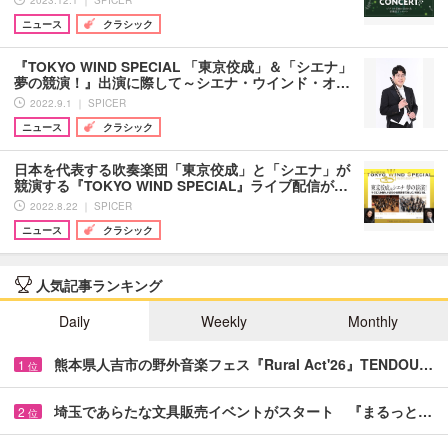
ニュース
クラシック
『TOKYO WIND SPECIAL 「東京佼成」＆「シエナ」
夢の競演！』出演に際して～シエナ・ウインド・オ…
2022.9.1 ｜ SPICER
ニュース
クラシック
日本を代表する吹奏楽団「東京佼成」と「シエナ」が
競演する『TOKYO WIND SPECIAL』ライブ配信が…
2022.8.22 ｜ SPICER
ニュース
クラシック
人気記事ランキング
Daily
Weekly
Monthly
熊本県人吉市の野外音楽フェス『Rural Act'26』TENDOU…
1
位
埼玉であらたな文具販売イベントがスタート 『まるっと…
2
位