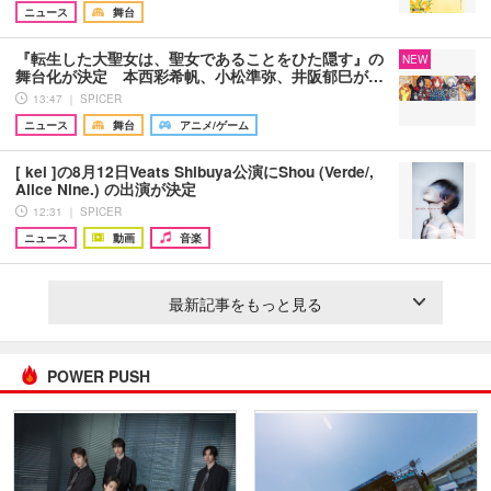
ニュース
舞台
『転生した大聖女は、聖女であることをひた隠す』の
NEW
舞台化が決定 本西彩希帆、小松準弥、井阪郁巳が…
13:47 ｜ SPICER
ニュース
舞台
アニメ/ゲーム
[ kei ]の8月12日Veats Shibuya公演にShou (Verde/,
Alice Nine.) の出演が決定
12:31 ｜ SPICER
ニュース
動画
音楽
最新記事をもっと見る
POWER PUSH