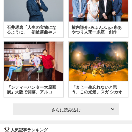
石井琢磨「人生の宝物にな
横内謙介×みょんふぁ×糸あ
るように」 初披露曲やレ
やつり人形一糸座 創作
ア…
人…
『シティーハンター大原画
「まじ一生忘れないと思
展』大阪で開幕、アルコ
う、この光景」スガ シカオ
＆…
と…
さらに読み込む
人気記事ランキング