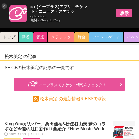
×
e＋(イープラス)アプリ - チケッ
ト・ニュース・スマチケ
表示
eplus inc.
無料 - Google Play
トップ
新着
音楽
クラシック
舞台
アニメ・ゲーム
イベン
松木美定 の記事
SPICEの松木美定の記事の一覧です
イープラスでチケット情報をチェック！
松木美定 の最新情報をRSSで購読
King Gnuがカバー、桑田佳祐&松任谷由実 夢のコラ
ボなど今週の注目新作11曲紹介『New Music Wedn…
2023.11.29 ｜ SPICER