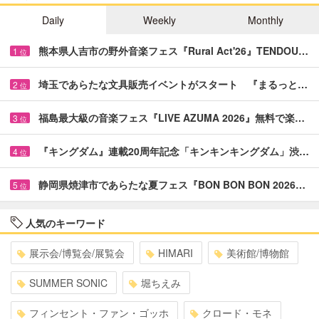
Daily
Weekly
Monthly
熊本県人吉市の野外音楽フェス『Rural Act'26』TENDOU…
1
位
埼玉であらたな文具販売イベントがスタート 『まるっと…
2
位
福島最大級の音楽フェス『LIVE AZUMA 2026』無料で楽…
3
位
『キングダム』連載20周年記念「キンキンキングダム」渋…
4
位
静岡県焼津市であらたな夏フェス『BON BON BON 2026…
5
位
人気のキーワード
展示会/博覧会/展覧会
HIMARI
美術館/博物館
SUMMER SONIC
堀ちえみ
フィンセント・ファン・ゴッホ
クロード・モネ