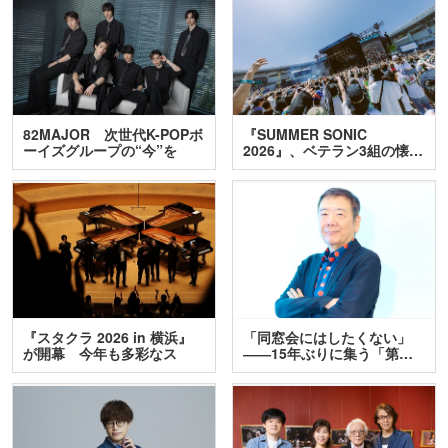
82MAJOR 次世代K-POPボ
『SUMMER SONIC
ーイズグループの“今”を
2026』、ベテラン3組の懐…
訊…
『スタクラ 2026 in 横浜』
「同窓会にはしたくない」
が開幕 今年も多彩なス
――15年ぶりに集う「第…
テ…