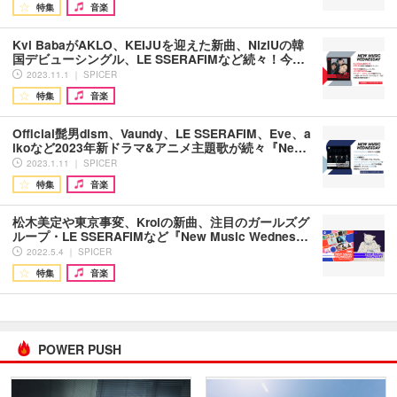
特集
音楽
Kvi BabaがAKLO、KEIJUを迎えた新曲、NiziUの韓
国デビューシングル、LE SSERAFIMなど続々！今…
2023.11.1 ｜ SPICER
特集
音楽
Official髭男dism、Vaundy、LE SSERAFIM、Eve、a
ikoなど2023年新ドラマ&アニメ主題歌が続々『Ne…
2023.1.11 ｜ SPICER
特集
音楽
松木美定や東京事変、Kroiの新曲、注目のガールズグ
ループ・LE SSERAFIMなど『New Music Wednes…
2022.5.4 ｜ SPICER
特集
音楽
POWER PUSH