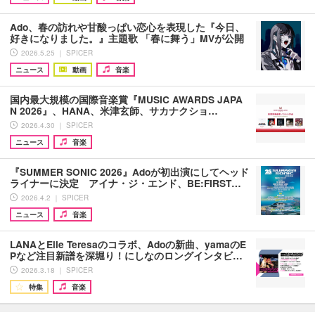
Ado、春の訪れや甘酸っぱい恋心を表現した『今日、
好きになりました。』主題歌 「春に舞う」MVが公開
2026.5.25 ｜ SPICER
ニュース
動画
音楽
国内最大規模の国際音楽賞『MUSIC AWARDS JAPA
N 2026』、HANA、米津玄師、サカナクショ…
2026.4.30 ｜ SPICER
ニュース
音楽
『SUMMER SONIC 2026』Adoが初出演にしてヘッド
ライナーに決定 アイナ・ジ・エンド、BE:FIRST…
2026.4.2 ｜ SPICER
ニュース
音楽
LANAとElle Teresaのコラボ、Adoの新曲、yamaのE
Pなど注目新譜を深堀り！にしなのロングインタビ…
2026.3.18 ｜ SPICER
特集
音楽