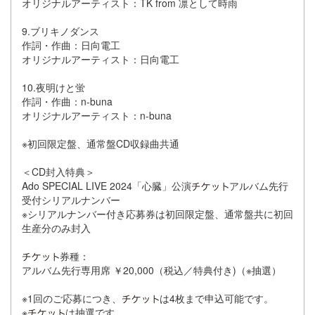
オリジナルアーティスト：TK from 凛として時雨
9.ブリキノダンス
作詞・作曲：日向電工
オリジナルアーティスト：日向電工
10.夜明けと蛍
作詞・作曲：n-buna
オリジナルアーティスト：n-buna
※初回限定盤、通常盤CD収録曲共通
＜CD封入特典＞
Ado SPECIAL LIVE 2024「心臓」公演
アルバム先行
受付シリアルナンバー
※シリアルナンバー付き応募券は初回限定盤、通常盤共に初回
生産分のみ封入
券種：
アルバム先行専用席 ￥20,000（税込／特典付き)（※抽選）
※1回のご応募につき、
は4枚まで申込可能です。
※
は抽選です。