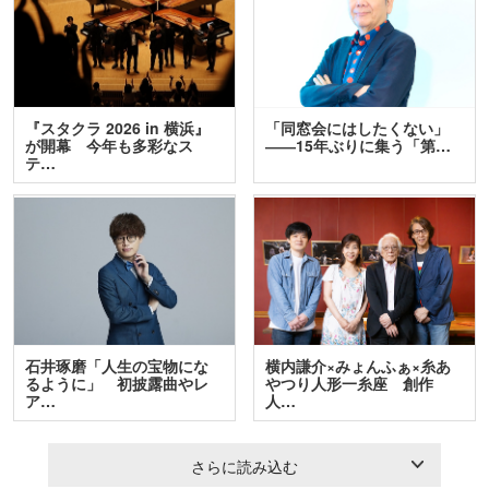
『スタクラ 2026 in 横浜』
「同窓会にはしたくない」
が開幕 今年も多彩なス
――15年ぶりに集う「第…
テ…
石井琢磨「人生の宝物にな
横内謙介×みょんふぁ×糸あ
るように」 初披露曲やレ
やつり人形一糸座 創作
ア…
人…
さらに読み込む