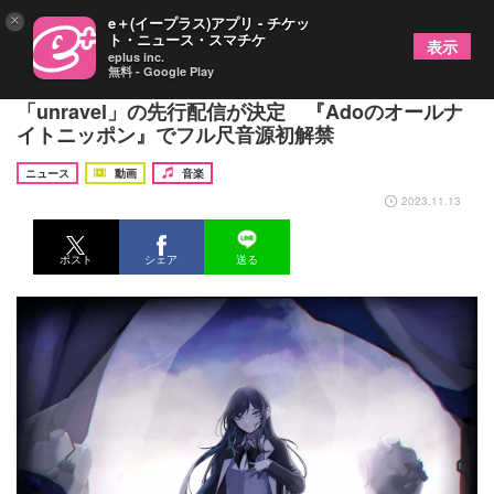
×
e＋(イープラス)アプリ - チケッ
ト・ニュース・スマチケ
表示
eplus inc.
無料 - Google Play
Ado、『Adoの歌ってみたアルバム』収録曲
「unravel」の先行配信が決定 『Adoのオールナ
イトニッポン』でフル尺音源初解禁
ニュース
動画
音楽
2023.11.13
ポスト
シェア
送る