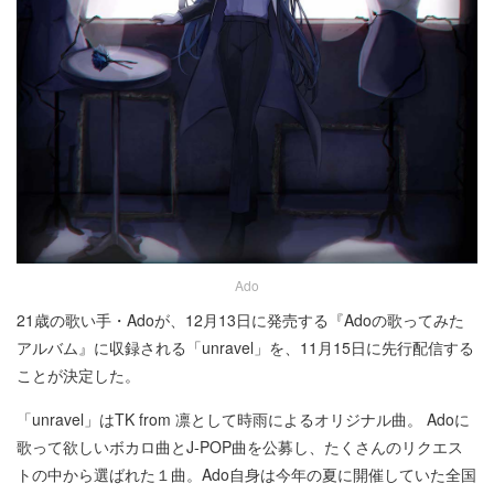
Ado
21歳の歌い手・Adoが、12月13日に発売する『Adoの歌ってみた
アルバム』に収録される「unravel」を、11月15日に先行配信する
ことが決定した。
「unravel」はTK from 凛として時雨によるオリジナル曲。 Adoに
歌って欲しいボカロ曲とJ-POP曲を公募し、たくさんのリクエス
トの中から選ばれた１曲。Ado自身は今年の夏に開催していた全国