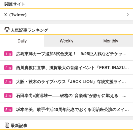
関連サイト
X（Twitter）
人気記事ランキング
Daily
Weekly
Monthly
広島東洋カープ追加3試合決定！ 9/25巨人戦などチケッ…
1
位
西川貴教に直撃、滋賀最大の音楽イベント『FEST. INAZU…
2
位
大阪・茨木のライブハウス「JACK LION」存続支援ライ…
3
位
石田泰尚×渡辺雄一――破格の“音楽魂”が静かに燃える …
4
位
坂本冬美、歌手生活40周年記念でおくる明治座公演のメイ…
5
位
最新記事