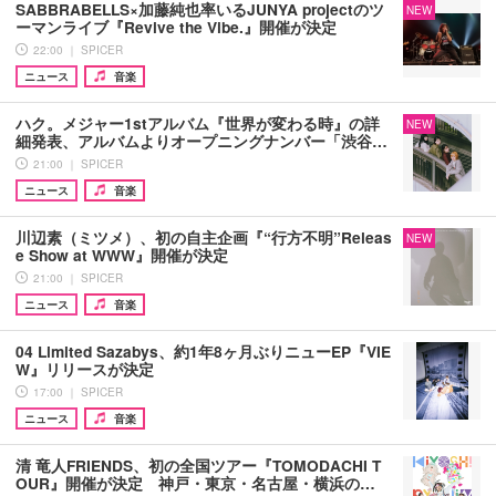
SABBRABELLS×加藤純也率いるJUNYA projectのツ
NEW
ーマンライブ『Revive the Vibe.』開催が決定
22:00 ｜ SPICER
ニュース
音楽
ハク。メジャー1stアルバム『世界が変わる時』の詳
NEW
細発表、アルバムよりオープニングナンバー「渋谷…
21:00 ｜ SPICER
ニュース
音楽
川辺素（ミツメ）、初の自主企画『“行方不明”Releas
NEW
e Show at WWW』開催が決定
21:00 ｜ SPICER
ニュース
音楽
04 Limited Sazabys、約1年8ヶ月ぶりニューEP『VIE
W』リリースが決定
17:00 ｜ SPICER
ニュース
音楽
清 竜人FRIENDS、初の全国ツアー『TOMODACHI T
OUR』開催が決定 神戸・東京・名古屋・横浜の…