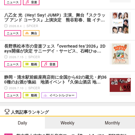
ニュース
音楽
八乙女 光（Hey! Say! JUMP）主演、舞台『スクラッ
プ アンド コーラス』上演決定 熊谷彩春、龍 イチ…
2026.8.4 ｜ SPICER
ニュース
舞台
長野県松本市の音楽フェス『overhead fes’2026』2D
ays開催が決定 サニーデイ・サービス、石崎ひゅ…
2026.7.15 ｜ SPICER
ニュース
動画
音楽
静岡・清水駅前銀座商店街に全国から62の蔵元・約36
0種のお酒が集結 地酒イベント『久保山酒店 地…
2026.7.10 ｜ SPICER
ニュース
動画
イベント/レジャー
人気記事ランキング
Daily
Weekly
Monthly