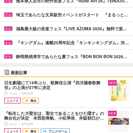
熊本県人吉市の野外音楽フェス『Rural Act'26』TENDOU…
1
位
埼玉であらたな文具販売イベントがスタート 『まるっと…
2
位
福島最大級の音楽フェス『LIVE AZUMA 2026』無料で楽…
3
位
『キングダム』連載20周年記念「キンキンキングダム」渋…
4
位
静岡県焼津市であらたな夏フェス『BON BON BON 2026…
5
位
最新記事
日生劇場にて14年ぶり、歌舞伎公演『四月陽春歌舞
NEW
伎』の上演が27年に決定
15:29 ｜ SPICER
ニュース
舞台
『転生した大聖女は、聖女であることをひた隠す』の
NEW
舞台化が決定 本西彩希帆、小松準弥、井阪郁巳が…
13:47 ｜ SPICER
ニュース
舞台
アニメ/ゲーム