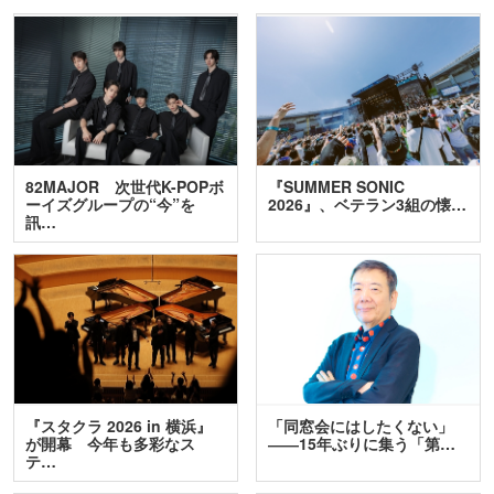
82MAJOR 次世代K-POPボ
『SUMMER SONIC
ーイズグループの“今”を
2026』、ベテラン3組の懐…
訊…
『スタクラ 2026 in 横浜』
「同窓会にはしたくない」
が開幕 今年も多彩なス
――15年ぶりに集う「第…
テ…