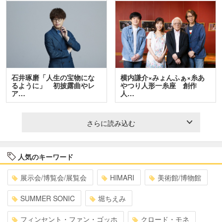
石井琢磨「人生の宝物にな
横内謙介×みょんふぁ×糸あ
るように」 初披露曲やレ
やつり人形一糸座 創作
ア…
人…
さらに読み込む
人気のキーワード
展示会/博覧会/展覧会
HIMARI
美術館/博物館
SUMMER SONIC
堀ちえみ
フィンセント・ファン・ゴッホ
クロード・モネ