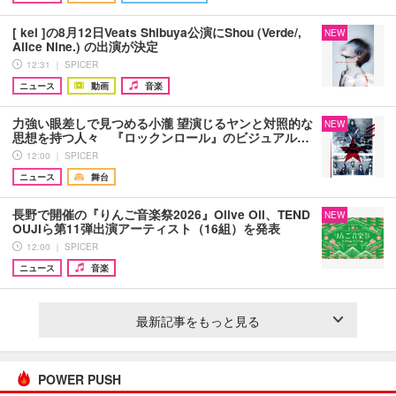
[ kei ]の8月12日Veats Shibuya公演にShou (Verde/,
NEW
Alice Nine.) の出演が決定
12:31 ｜ SPICER
ニュース
動画
音楽
力強い眼差しで見つめる小瀧 望演じるヤンと対照的な
NEW
思想を持つ人々 『ロックンロール』のビジュアル…
12:00 ｜ SPICER
ニュース
舞台
長野で開催の『りんご音楽祭2026』Olive Oil、TEND
NEW
OUJIら第11弾出演アーティスト（16組）を発表
12:00 ｜ SPICER
ニュース
音楽
最新記事をもっと見る
POWER PUSH