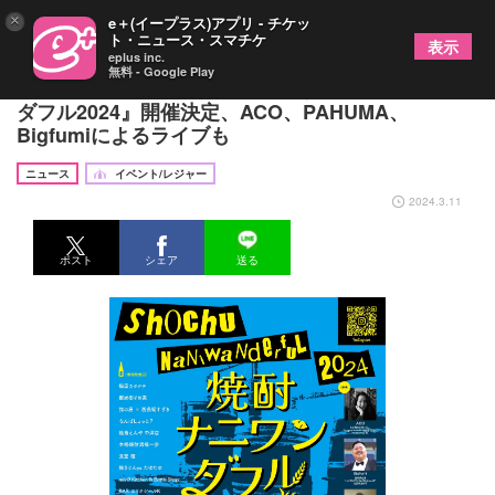
×
e＋(イープラス)アプリ - チケッ
ト・ニュース・スマチケ
表示
eplus inc.
無料 - Google Play
大阪の焼酎愛飲ユニットが仕掛ける『焼酎ナニワン
ダフル2024』開催決定、ACO、PAHUMA、
Bigfumiによるライブも
ニュース
イベント/レジャー
2024.3.11
ポスト
シェア
送る