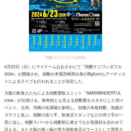
『焼酎ナニワンダフル2024』
6月23日（日）にマイドームおおさかにて『焼酎ナニワンダフル
2024』が開催され、焼酎の本場宮崎県出身のBigfumiらアーティス
トによるライブも行われることが決定した。
大阪の飲食人たちによる焼酎愛飲ユニット「NANIWANDERFUL
crew」が仕掛ける、猟奇的とも言える焼酎愛をカタチにした同イ
ベント。九州、沖縄の名酒蔵が参戦し、自慢の本格焼酎、泡盛が
ズラリと並ぶ。焼酎の造り手、飲食店スタッフなどの売り手が一
堂に会し、焼酎ラバーから焼酎初心者までもが直接顔を合わせて
語える。また大阪の第一級の実力派飲食店がフードとして用意さ