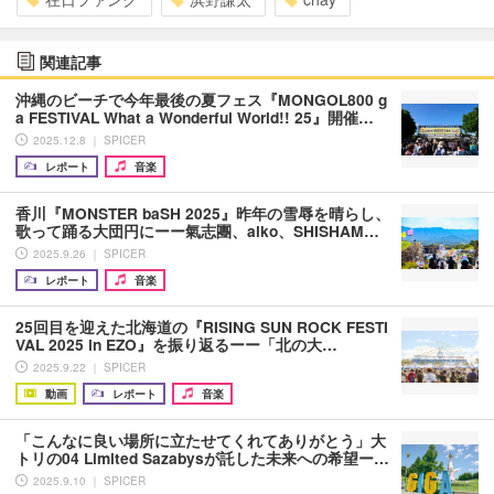
関連記事
沖縄のビーチで今年最後の夏フェス『MONGOL800 g
a FESTIVAL What a Wonderful World!! 25』開催…
2025.12.8 ｜ SPICER
レポート
音楽
香川『MONSTER baSH 2025』昨年の雪辱を晴らし、
歌って踊る大団円にーー氣志團、aiko、SHISHAM…
2025.9.26 ｜ SPICER
レポート
音楽
25回目を迎えた北海道の『RISING SUN ROCK FESTI
VAL 2025 in EZO』を振り返るーー「北の大…
2025.9.22 ｜ SPICER
動画
レポート
音楽
「こんなに良い場所に立たせてくれてありがとう」大
トリの04 Limited Sazabysが託した未来への希望ー…
2025.9.10 ｜ SPICER