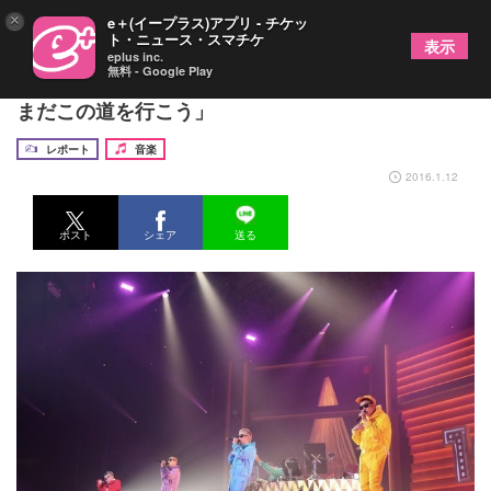
×
e＋(イープラス)アプリ - チケッ
ト・ニュース・スマチケ
表示
eplus inc.
無料 - Google Play
RIP SLYMEツアー千秋楽武道館で決意表明「まだ
まだこの道を行こう」
レポート
音楽
2016.1.12
ポスト
シェア
送る