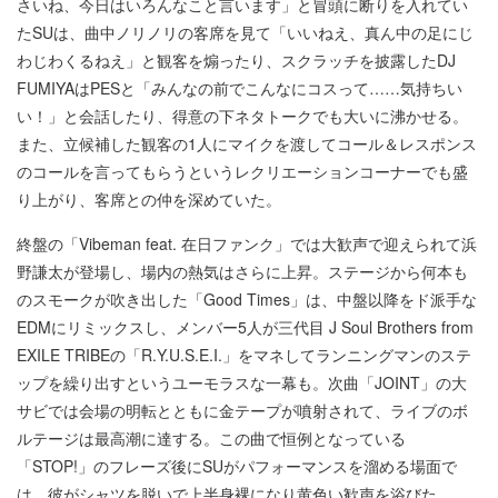
さいね、今日はいろんなこと言います」と冒頭に断りを入れてい
たSUは、曲中ノリノリの客席を見て「いいねえ、真ん中の足にじ
わじわくるねえ」と観客を煽ったり、スクラッチを披露したDJ
FUMIYAはPESと「みんなの前でこんなにコスって……気持ちい
い！」と会話したり、得意の下ネタトークでも大いに沸かせる。
また、立候補した観客の1人にマイクを渡してコール＆レスポンス
のコールを言ってもらうというレクリエーションコーナーでも盛
り上がり、客席との仲を深めていた。
終盤の「Vibeman feat. 在日ファンク」では大歓声で迎えられて浜
野謙太が登場し、場内の熱気はさらに上昇。ステージから何本も
のスモークが吹き出した「Good Times」は、中盤以降をド派手な
EDMにリミックスし、メンバー5人が三代目 J Soul Brothers from
EXILE TRIBEの「R.Y.U.S.E.I.」をマネしてランニングマンのステ
ップを繰り出すというユーモラスな一幕も。次曲「JOINT」の大
サビでは会場の明転とともに金テープが噴射されて、ライブのボ
ルテージは最高潮に達する。この曲で恒例となっている
「STOP!」のフレーズ後にSUがパフォーマンスを溜める場面で
は、彼がシャツを脱いで上半身裸になり黄色い歓声を浴びた。