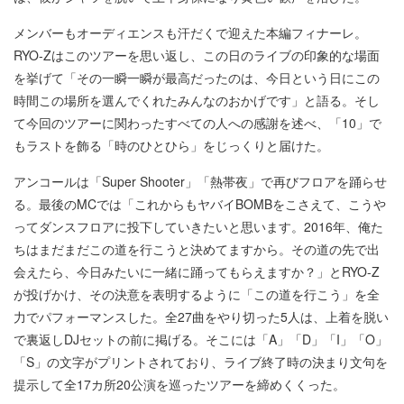
メンバーもオーディエンスも汗だくで迎えた本編フィナーレ。
RYO-Zはこのツアーを思い返し、この日のライブの印象的な場面
を挙げて「その一瞬一瞬が最高だったのは、今日という日にこの
時間この場所を選んでくれたみんなのおかげです」と語る。そし
て今回のツアーに関わったすべての人への感謝を述べ、「10」で
もラストを飾る「時のひとひら」をじっくりと届けた。
アンコールは「Super Shooter」「熱帯夜」で再びフロアを踊らせ
る。最後のMCでは「これからもヤバイBOMBをこさえて、こうや
ってダンスフロアに投下していきたいと思います。2016年、俺た
ちはまだまだこの道を行こうと決めてますから。その道の先で出
会えたら、今日みたいに一緒に踊ってもらえますか？」とRYO-Z
が投げかけ、その決意を表明するように「この道を行こう」を全
力でパフォーマンスした。全27曲をやり切った5人は、上着を脱い
で裏返しDJセットの前に掲げる。そこには「A」「D」「I」「O」
「S」の文字がプリントされており、ライブ終了時の決まり文句を
提示して全17カ所20公演を巡ったツアーを締めくくった。