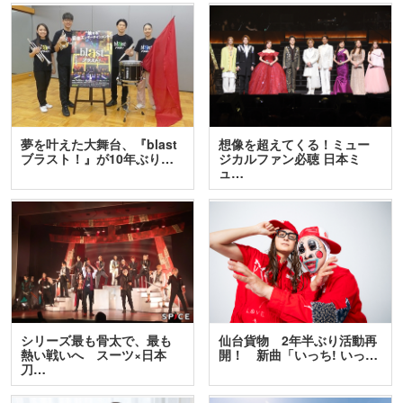
夢を叶えた大舞台、『blast
想像を超えてくる！ミュー
ブラスト！』が10年ぶり…
ジカルファン必聴 日本ミ
ュ…
シリーズ最も骨太で、最も
仙台貨物 2年半ぶり活動再
熱い戦いへ スーツ×日本
開！ 新曲「いっち! いっ…
刀…