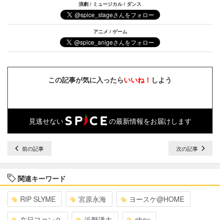
演劇 / ミュージカル / ダンス
アニメ / ゲーム
この記事が気に入ったら
いいね！
しよう
見逃せない
の最新情報をお届けします
前の記事
次の記事
関連キーワード
RIP SLYME
宮原永海
ヨースケ@HOME
在日ファンク
浜野謙太
chay