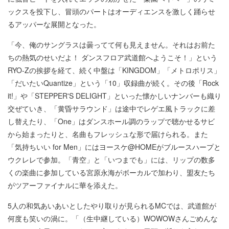
ックスを投下し、冒頭のパートはオーディエンスを激しく踊らせ
るアッパーな展開となった。
「今、俺のサングラスは曇ってて何も見えません。それはお前た
ちの熱気のせいだよ！ ダンスフロア武道館へようこそ！」という
RYO-Zの挨拶を経て、続く中盤は「KINGDOM」「メトロポリス」
「だいたいQuantize」という「10」収録曲が続く。その後「Rock
it!」や「STEPPER'S DELIGHT」といった懐かしいナンバーも織り
交ぜていき、「黄昏サラウンド」は途中でレゲエ風トラックに差
し替えたり、「One」はダンスホール調のラップで聴かせるサビ
から始まったりと、名曲もフレッシュな形で届けられる。また
「気持ちいい for Men」にはヨースケ@HOMEがブルースハープと
ウクレレで参加。「青空」と「いつまでも」には、リップの数多
くの楽曲に参加している宮原永海がボーカルで加わり、盟友たち
がツアーファイナルに華を添えた。
5人の和気あいあいとしたやり取りが見られるMCでは、武道館が
何度も笑いの渦に。「（生中継している）WOWOWさんごめんな