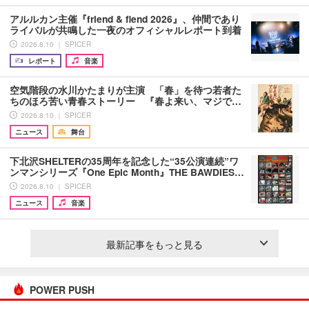
アルルカン主催『friend & fiend 2026』、仲間であり
ライバルが共鳴した一夜のオフィシャルレポート到着
2026.8.10 ｜ SPICER
レポート
音楽
空気階段の水川かたまりが主演 「春」を待つ若者た
ちのほろ苦い青春ストーリー 『春よ来い、マジで…
2026.8.10 ｜ SPICER
ニュース
舞台
下北沢SHELTERの35周年を記念した“35公演連続”ワ
ンマンシリーズ『One Epic Month』THE BAWDIES…
2026.8.10 ｜ SPICER
ニュース
音楽
最新記事をもっと見る
POWER PUSH