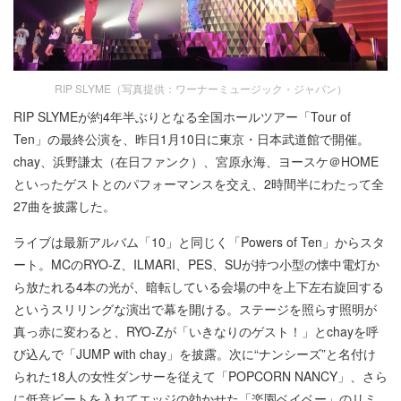
RIP SLYME（写真提供：ワーナーミュージック・ジャパン）
RIP SLYMEが約4年半ぶりとなる全国ホールツアー「Tour of
Ten」の最終公演を、昨日1月10日に東京・日本武道館で開催。
chay、浜野謙太（在日ファンク）、宮原永海、ヨースケ＠HOME
といったゲストとのパフォーマンスを交え、2時間半にわたって全
27曲を披露した。
ライブは最新アルバム「10」と同じく「Powers of Ten」からスタ
ート。MCのRYO-Z、ILMARI、PES、SUが持つ小型の懐中電灯か
ら放たれる4本の光が、暗転している会場の中を上下左右旋回する
というスリリングな演出で幕を開ける。ステージを照らす照明が
真っ赤に変わると、RYO-Zが「いきなりのゲスト！」とchayを呼
び込んで「JUMP with chay」を披露。次に“ナンシーズ”と名付け
られた18人の女性ダンサーを従えて「POPCORN NANCY」、さら
に低音ビートを入れてエッジの効かせた「楽園ベイベー」のリミ