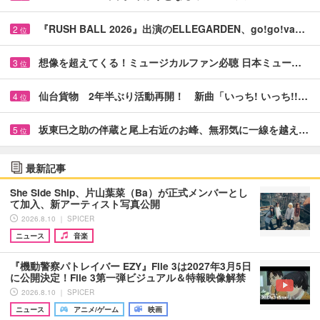
『RUSH BALL 2026』出演のELLEGARDEN、go!go!va…
2
位
想像を超えてくる！ミュージカルファン必聴 日本ミュー…
3
位
仙台貨物 2年半ぶり活動再開！ 新曲「いっち! いっち!!…
4
位
坂東巳之助の伴蔵と尾上右近のお峰、無邪気に一線を越え…
5
位
最新記事
She Side Ship、片山葉菜（Ba）が正式メンバーとし
て加入、新アーティスト写真公開
2026.8.10 ｜ SPICER
ニュース
音楽
『機動警察パトレイバー EZY』File 3は2027年3月5日
に公開決定！File 3第一弾ビジュアル＆特報映像解禁
2026.8.10 ｜ SPICER
ニュース
アニメ/ゲーム
映画