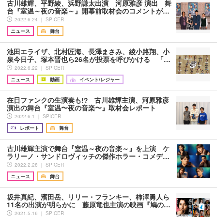
古川雄輝、平野綾、浜野謙太出演 河原雅彦 演出 舞
台『室温～夜の音楽～』開幕前取材会のコメントが…
2022.6.24 ｜ SPICER
ニュース
舞台
池田エライザ、北村匠海、⻑澤まさみ、綾小路翔、小
泉今日子、塚本晋也ら26名が投票を呼びかける 「…
2022.6.22 ｜ SPICER
ニュース
動画
イベント/レジャー
在日ファンクの生演奏も!? 古川雄輝主演、河原雅彦
演出の舞台『室温〜夜の音楽〜』取材会レポート
2022.6.1 ｜ SPICER
レポート
舞台
古川雄輝主演で舞台『室温～夜の音楽～』を上演 ケ
ラリーノ・サンドロヴィッチの傑作ホラー・コメデ…
2022.2.28 ｜ SPICER
ニュース
舞台
坂井真紀、濱田岳、リリー・フランキー、柿澤勇人ら
11名の出演が明らかに 藤原竜也主演の映画『鳩の…
2021.5.16 ｜ SPICER