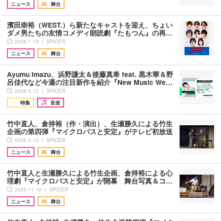
ニュース
舞台
濱田崇裕（WEST.）ら新たなキャストを迎え、ちょい
ダメ男たちの友情コメディ朗読劇『たもつん』の再…
2026.7.13 ｜ SPICER
ニュース
舞台
Ayumu Imazu、浜野謙太＆後藤真希 feat. 黒木華＆野
呂佳代など今週の注目新作を紹介『New Music We…
2026.5.13 ｜ SPICER
特集
音楽
竹中直人、倉持裕（作・演出）、生瀬勝久による竹生
企画の第四弾『マイクロバスと安定』がテレビ初放送
2026.2.10 ｜ SPICER
ニュース
舞台
竹中直人と生瀬勝久による竹生企画、倉持裕による心
理劇『マイクロバスと安定』が開幕 舞台写真＆コ…
2025.11.10 ｜ SPICER
ニュース
舞台