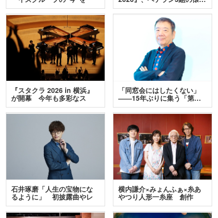
訊…
『スタクラ 2026 in 横浜』
「同窓会にはしたくない」
が開幕 今年も多彩なス
――15年ぶりに集う「第…
テ…
石井琢磨「人生の宝物にな
横内謙介×みょんふぁ×糸あ
るように」 初披露曲やレ
やつり人形一糸座 創作
ア…
人…