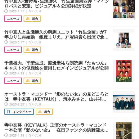
竹中直人×倉持裕×生瀬勝久 竹生企画第四弾『マイク
ロバスと安定』ビジュアル＆公演詳細が決定
2025.7.11 ｜ SPICER
ニュース
舞台
竹中直人と生瀬勝久の演劇ユニット「竹生企画」が7
年ぶりに再始動 飯豊まりえ、戸塚純貴ら出演で倉…
2025.5.17 ｜ SPICER
ニュース
舞台
千葉雄大、平埜生成、渡邊圭祐ら朗読劇『たもつん』
キャストの似顔絵を使用したメインビジュアルが公開
2025.4.29 ｜ SPICER
ニュース
舞台
オーストラ・マコンドー『影のない女』の見どころと
は 寺中友将（KEYTALK）、清水みさと、山井祥…
2025.3.25 ｜ SPICER
インタビュー
舞台
寺中友将（KEYTALK）主演のオーストラ・マコンド
ー本公演『影のない女』 在日ファンクの浜野謙太…
2025.1.28 ｜ SPICER