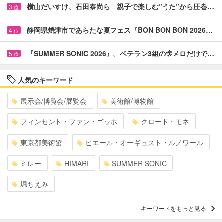
横山だいすけ、石田泰尚ら 親子で楽しむ”うた”から圧巻…
3
位
静岡県焼津市であらたな夏フェス『BON BON BON 2026…
4
位
『SUMMER SONIC 2026』、ベテラン3組の懐メロだけで…
5
位
人気のキーワード
展示会/博覧会/展覧会
美術館/博物館
フィンセント・ファン・ゴッホ
クロード・モネ
東京都美術館
ピエール・オーギュスト・ルノワール
ミレー
HIMARI
SUMMER SONIC
堀ちえみ
キーワードをもっと見る