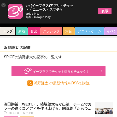
×
e＋(イープラス)アプリ - チケッ
ト・ニュース・スマチケ
表示
eplus inc.
無料 - Google Play
トップ
新着
音楽
クラシック
舞台
アニメ・ゲーム
イベン
浜野謙太 の記事
SPICEの浜野謙太の記事の一覧です
イープラスでチケット情報をチェック！
浜野謙太 の最新情報をRSSで購読
濵田崇裕（WEST.）、猪塚健太らが出演 チームでカ
ラーの違うコメディを作り上げる、朗読劇『たもつ…
2026.8.3 ｜ SPICER