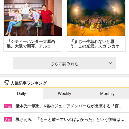
『シティーハンター大原画
「まじ一生忘れないと思
展』大阪で開幕、アルコ
う、この光景」スガ シカオ
＆…
と…
さらに読み込む
人気記事ランキング
Daily
Weekly
Monthly
堂本光一演出、6名のジュニアメンバーらが出演する『百…
1
位
堀ちえみ 「もっと歌っていればよかった」という後悔は…
2
位