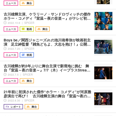
ニュース
舞台
古川雄輝主演、ケラリーノ・サンドロヴィッチの傑作
ホラー・コメディ『室温～夜の音楽～』がテレビ初…
2022.10.6 ｜ SPICER
ニュース
動画
舞台
Boys be／関西ジャニーズJr.の池川侑希弥が映画初主
演 足立紳監督『雑魚どもよ、大志を抱け！』公開…
2022.7.20 ｜ SPICER
ニュース
映画
古川雄輝が約3年ぶりに舞台主演で新境地に挑む 舞
台『室温～夜の音楽～』7/7（木）イープラスStrea…
2022.7.5 ｜ SPICER
ニュース
舞台
21年前に初演された傑作“ホラー・コメディ”が河原雅
彦演出で再び！ 古川雄輝主演の舞台『室温〜夜の…
2022.6.30 ｜ SPICER
レポート
舞台