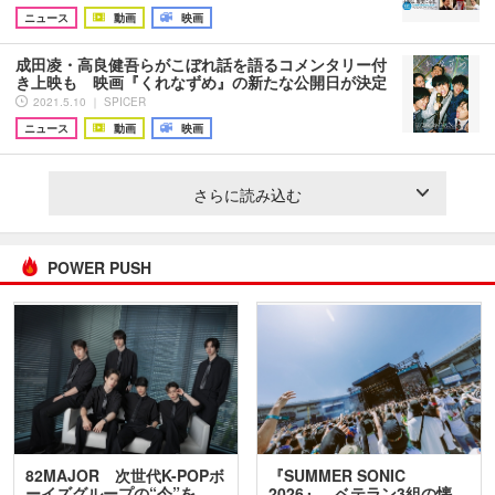
ニュース
動画
映画
成田凌・高良健吾らがこぼれ話を語るコメンタリー付
き上映も 映画『くれなずめ』の新たな公開日が決定
2021.5.10 ｜ SPICER
ニュース
動画
映画
さらに読み込む
POWER PUSH
82MAJOR 次世代K-POPボ
『SUMMER SONIC
ーイズグループの“今”を
2026』、ベテラン3組の懐…