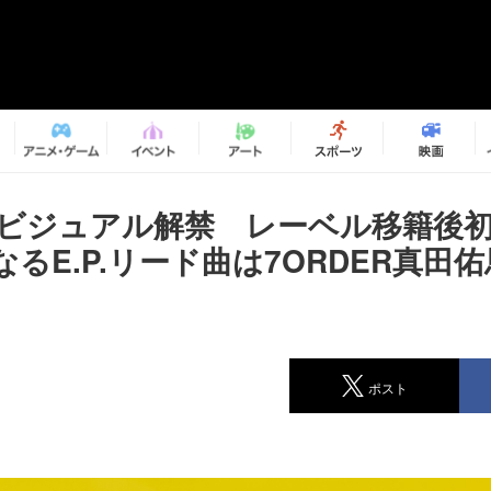
、新ビジュアル解禁 レーベル移籍後初
るE.P.リード曲は7ORDER真田
ポスト