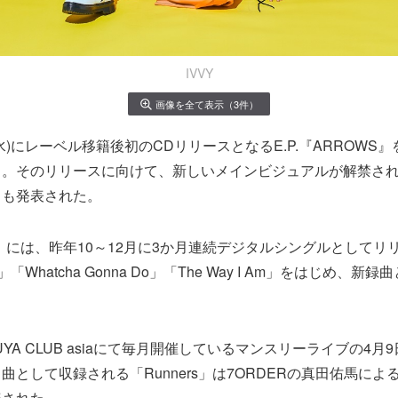
IVVY
画像を全て表示（3件）
日(水)にレーベル移籍後初のCDリリースとなるE.P.『ARROW
る。そのリリースに向けて、新しいメインビジュアルが解禁さ
とも発表された。
WS』には、昨年10～12月に3か月連続デジタルシングルとしてリ
W」「Whatcha Gonna Do」「The Way I Am」をはじめ、
UYA CLUB asiaにて毎月開催しているマンスリーライブの4月9
曲として収録される「Runners」は7ORDERの真田佑馬に
表された。