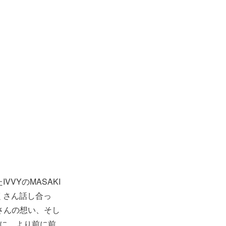
VYのMASAKI
くさん話し合っ
さんの想い、そし
共に、より前に前