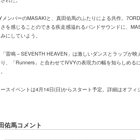
VYメンバーのMASAKIと、真田佑馬のふたりによる共作。7OR
さを感じることのできる疾走感溢れるバンドサウンドに、MAS
しみにしていよう。
雷鳴 – SEVENTH HEAVEN」は激しいダンスとラップが
り、「Runners」と合わせてIVVYの表現力の幅を知らしめ
う。
ースイベントは4月14日(日)からスタート予定。詳細はオフィ
 真田佑馬コメント