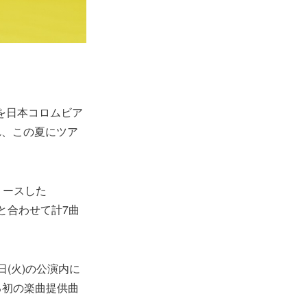
S』を日本コロムビア
れ、この夏にツア
リースした
新録曲と合わせて計7曲
日(火)の公演内に
よる初の楽曲提供曲