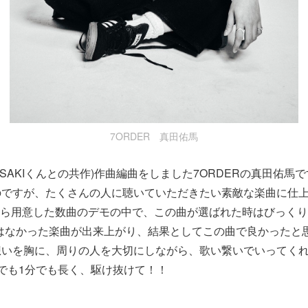
7ORDER 真田佑馬
ASAKIくんとの共作)作曲編曲をしました7ORDERの真田佑馬
のですが、たくさんの人に聴いていただきたい素敵な楽曲に仕
てから用意した数曲のデモの中で、この曲が選ばれた時はびっく
にはなかった楽曲が出来上がり、結果としてこの曲で良かったと
想いを胸に、周りの人を大切にしながら、歌い繋いでいってく
でも1分でも長く、駆け抜けて！！