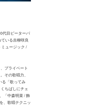
10代目ピーターパ
めている吉柳咲良
ミュージック /
り、プライベート
良。その歌唱力、
ている「歌ってみ
/ くちばしにチェ
「中森明菜 / 飾
曲を、歌唱テクニッ