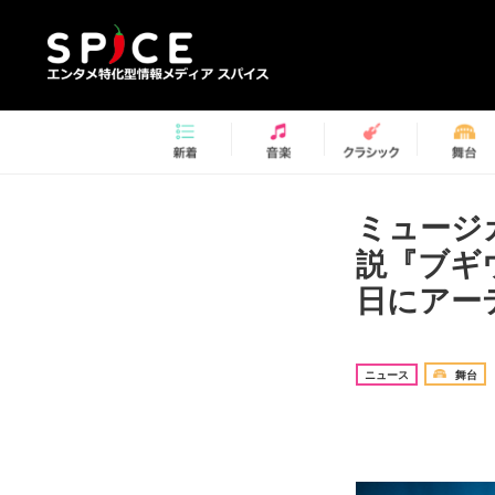
ミュージ
説『ブギ
日にアー
ニュース
舞台