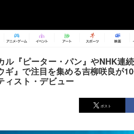
カル『ピーター・パン』やNHK連
ウギ』で注目を集める吉柳咲良が1
ティスト・デビュー
ポスト