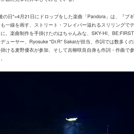
後の日"=4月21日にドロップをした楽曲「Pandora」は、『
とも一線を画す、ストリート・フレイバー溢れるスリリングで
。楽曲制作を手掛けたのはちゃんみな、SKY-HI、BE:FIRS
ューサー、Ryosuke "Dr.R" Sakaiが担当、作詞では数多
手掛ける麦野優衣が参加、そして吉柳咲良自身も作詞・作曲で
る。