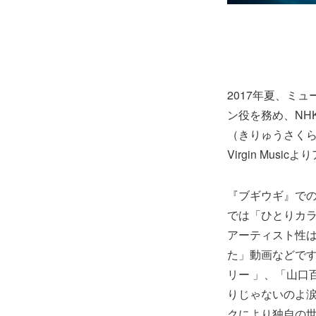
2017年夏、ミ
ン役を務め、NH
（きりゅうさくら
Virgin Mu
『ブギウギ』で
では「ひとりカ
アーティスト性は自
た」動画などですで
リー 」、「山口百
りじゃないのよ涙
クにより独自の