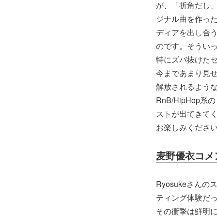
が、「折角だし
ジナル曲を作っ
ディアを出し合
のです。そうい
特にズバ抜けたセ
今まであまり見
解放されるよう
RnB/HipH
ストが出てきてく
お楽しみくださ
麦野優衣コメ
Ryosukeさ
ティング体験だ
その衝撃は鮮明