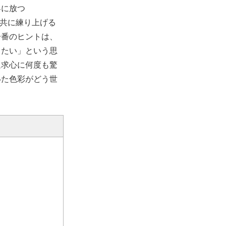
界に放つ
を共に練り上げる
一番のヒントは、
したい」という思
追求心に何度も驚
いた色彩がどう世