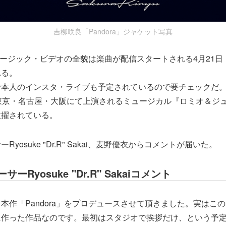
吉柳咲良「Pandora」ジャケット写真
」ミュージック・ビデオの全貌は楽曲が配信スタートされる4月21
れる。
で本人のインスタ・ライブも予定されているので要チェックだ
東京・名古屋・大阪にて上演されるミュージカル『ロミオ＆ジ
抜擢されている。
yosuke "Dr.R" Sakai、麦野優衣からコメントが届いた。
ーRyosuke "Dr.R" Sakaiコメント
本作「Pandora」をプロデュースさせて頂きました。実はこ
に作った作品なのです。最初はスタジオで挨拶だけ、という予