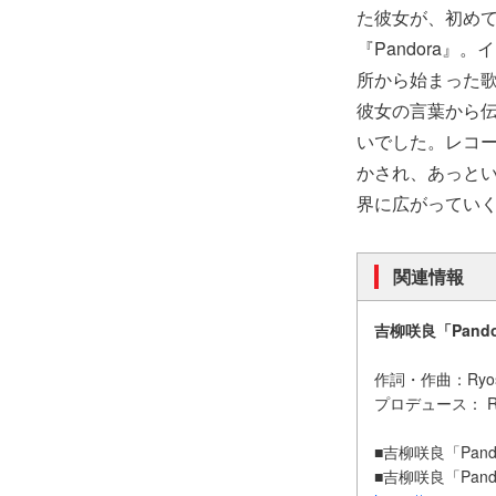
た彼女が、初め
『Pandora
所から始まった
彼女の言葉から
いでした。レコ
かされ、あっと
界に広がってい
関連情報
吉柳咲良「Pando
作詞・作曲：Ryosuke 
プロデュース： Ryos
■吉柳咲良「Pando
■吉柳咲良「Pand