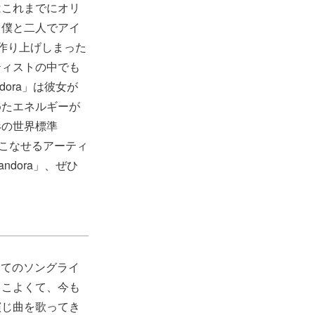
はこれまでにオリ
、僕と二人でアイ
作り上げしまった
ティストの中でも
ora」は彼女が
めたエネルギーが
形の世界標準
いこなせるアーティ
dora」、ぜひ
めてのソングライ
っこよくて、今も
演じ曲を歌ってき