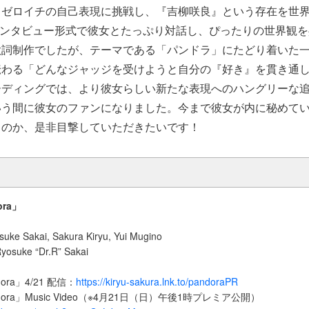
てゼロイチの自己表現に挑戦し、『吉柳咲良』という存在を世
』。インタビュー形式で彼女とたっぷり対話し、ぴったりの世界観
歌詞制作でしたが、テーマである「パンドラ」にたどり着いた
伝わる「どんなジャッジを受けようと自分の『好き』を貫き通
ーディングでは、より彼女らしい新たな表現へのハングリーな
いう間に彼女のファンになりました。今まで彼女が内に秘めて
くのか、是非目撃していただきたいです！
ra」
Sakai, Sakura Kiryu, Yui Mugino
uke “Dr.R” Sakai
ra」4/21 配信：
https://kiryu-sakura.lnk.to/pandoraPR
ora」Music Video（※4月21日（日）午後1時プレミア公開）