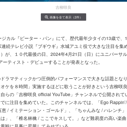
吉柳咲良
画像を全て表示（2件）
ュージカル『ピーター・パン』にて、歴代最年少タイの13歳で、
K連続テレビ小説『ブギウギ』水城アユミ役で大きな注目を集
）が、１０代最後の日、2024年4月21日（日）にユニバーサル 
sicよりアーティスト・デビューすることが発表となった。
のドラマティックかつ圧倒的パフォーマンスで大きな話題とな
ラオケを８時間」実施するほどに歌うことが好きという吉柳咲
らの「吉柳咲良 official YouTube」チャンネルで公開され
に注目を集めていた。このチャンネルでは、「Ego Rappin’
恵 / イミテーション・ゴールド」、「ちゃんみな / ハレンチ」、
は」、「椎名林檎 / ここでキスして。」など難易度の高い楽
世界観に見事に昇華してみせている。