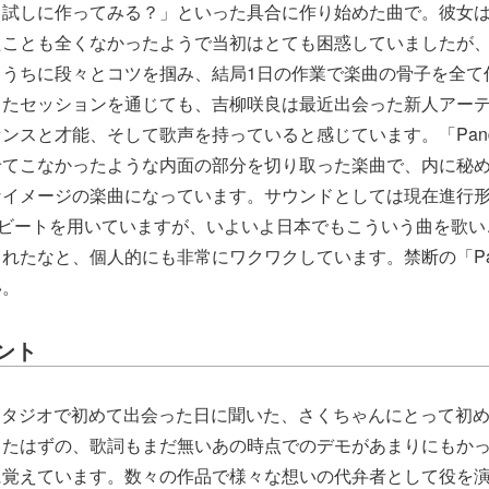
、試しに作ってみる？」といった具合に作り始めた曲で。彼女
たことも全くなかったようで当初はとても困惑していましたが
ううちに段々とコツを掴み、結局1日の作業で楽曲の骨子を全て
ったセッションを通じても、吉柳咲良は最近出会った新人アー
ンスと才能、そして歌声を持っていると感じています。「Pand
せてこなかったような内面の部分を切り取った楽曲で、内に秘
なイメージの楽曲になっています。サウンドとしては現在進行
op系のビートを用いていますが、いよいよ日本でもこういう曲を歌
れたなと、個人的にも非常にワクワクしています。禁断の「Pan
い。
ント
んのスタジオで初めて出会った日に聞いた、さくちゃんにとって初
ったはずの、歌詞もまだ無いあの時点でのデモがあまりにもか
に覚えています。数々の作品で様々な想いの代弁者として役を