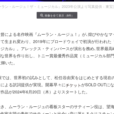
ーラン・ルージュ！ザ・ミュージカル』2023年公演より写真提供：東宝
画像を全て表示（8件）
監督による名作映画『ムーラン・ルージュ！』が､煌びやかなマ
て生まれ変わり、2019年にブロードウェイで初演が行われた
ージカル』。アレックス・ティンバースが演出を務め､世界最高
爛な世界を作り出し、トニー賞最優秀作品賞（ミュージカル部
に輝いた。
初演では、世界初の試みとして、松任谷由実をはじめとする現在
ちによる訳詞提供が実現。開幕早々に
がSOLD OUT
作品が2024年6月20日（木）よりスタートした。
続き、ムーラン・ルージュの看板スターのサティーン役は、望
。作家志望の青年でサティーンと出会い恋に落ちるクリスチャ