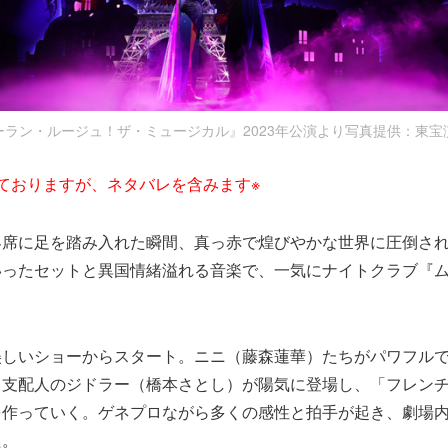
ーラン・ルージュ！ザ・ミュージカル』2023年公演より写真提供：東宝
ておりますが、ネタバレを含みます※
客席に足を踏み入れた瞬間、真っ赤で煌びやかな世界に圧倒さ
いったセットと異国情緒溢れる音楽で、一気にナイトクラブ『
。
美しいショーからスタート。ニニ（藤森蓮華）たちがパワフル
、支配人のジドラー（橋本さとし）が陽気に登場し、「フレン
を作っていく。ゲネプロながら多くの感性と拍手が起き、劇場
た。