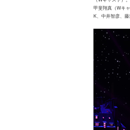
甲斐翔真（Wキ
K、中井智彦、