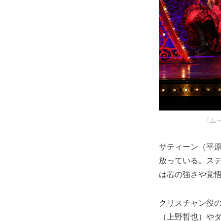
『ム
サティーン（平原
放っている。ス
は芯の強さや覚
クリスチャン役
（上野哲也）や