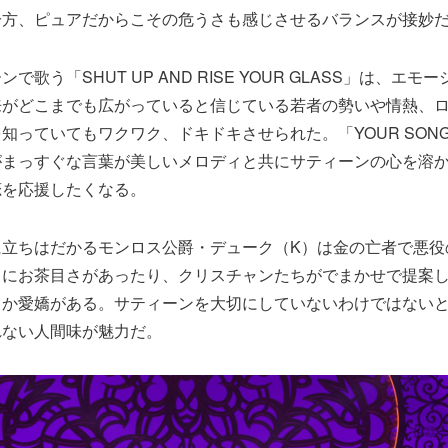
一方、ピュアだからこその危うさも感じさせるバランスが接妙
で歌う「SHUT UP AND RISE YOUR GLASS」は、エ
来がどこまでも広がっていると信じている若者の勢いや情熱、
知っていてもワクワク、ドキドキさせられた。「YOUR SON
がまっすぐな言葉が美しいメロディと共にサティーンの心を溶
恋を応援したくなる。
に立ちはだかるモンロス公爵・デューク（K）は金の亡者で悪役
中にお茶目さがあったり、クリスチャンたちがでまかせで提案
こか愛嬌がある。サティーンを大切にしていないわけではない
れない人間味が魅力だ。