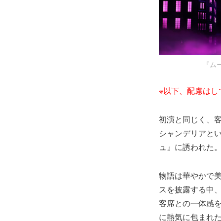
『ム
※以下、配慮はし
初演と同じく、
シャンデリアと
ュ』に誘われた
物語は華やかで
スを披露する中
客席との一体感
に熱気に包まれ