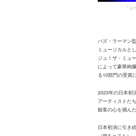
『ム
バズ・ラーマン
ミュージカルとし
ジュ！ザ・ミュ
によって豪華絢
る10部門の受賞
2023年の日本
アーティストた
観客の心を掴んだ
日本初演に引き
（Wキャスト）