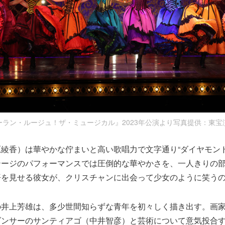
ーラン・ルージュ！ザ・ミュージカル』2023年公演より写真提供：東宝
綾香）は華やかな佇まいと高い歌唱力で文字通り“ダイヤモンド
テージのパフォーマンスでは圧倒的な華やかさを、一人きりの
悟を見せる彼女が、クリスチャンに出会って少女のように笑う
の井上芳雄は、多少世間知らずな青年を初々しく描き出す。画
ダンサーのサンティアゴ（中井智彦）と芸術について意気投合