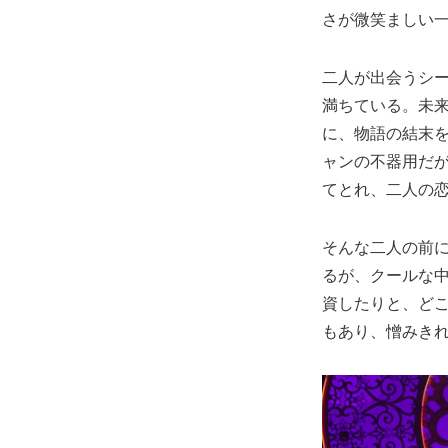
さが微笑ましい
二人が出会うシーン
満ちている。未
に、物語の結末を
ャンの不器用だ
てとれ、二人の
そんな二人の前
るが、クールな
資したりと、ど
もあり、憎みき