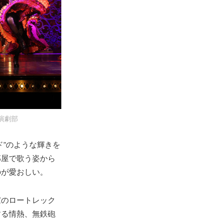
演劇部
”のような輝きを
部屋で歌う姿から
のが愛おしい。
家のロートレック
する情熱、無鉄砲