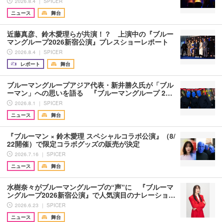
2026.8.4 ｜ SPICER
ニュース
舞台
近藤真彦、鈴木愛理らが共演！？ 上演中の『ブルー
マングループ2026新宿公演』プレスショーレポート
2026.8.4 ｜ SPICER
レポート
舞台
ブルーマングループアジア代表・新井勝久氏が「ブル
ーマン」への思いを語る 『ブルーマングループ 2…
2026.8.1 ｜ SPICER
ニュース
舞台
『ブルーマン × 鈴木愛理 スペシャルコラボ公演』（8/
22開催）で限定コラボグッズの販売が決定
2026.7.16 ｜ SPICER
ニュース
舞台
水樹奈々がブルーマングループの“声”に 『ブルーマ
ングループ2026新宿公演』で人気演目のナレーショ…
2026.6.23 ｜ SPICER
ニュース
舞台