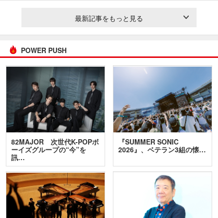
最新記事をもっと見る
POWER PUSH
82MAJOR 次世代K-POPボ
『SUMMER SONIC
ーイズグループの“今”を
2026』、ベテラン3組の懐…
訊…