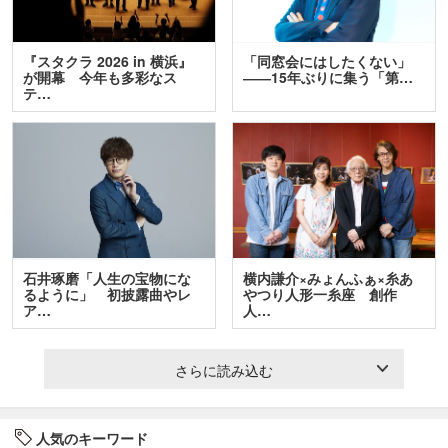
『スタクラ 2026 in 横浜』
「同窓会にはしたくない」
が開幕 今年も多彩なス
――15年ぶりに集う「第…
テ…
石井琢磨「人生の宝物にな
横内謙介×みょんふぁ×糸あ
るように」 初披露曲やレ
やつり人形一糸座 創作
ア…
人…
さらに読み込む
人気のキーワード