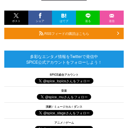
ポスト
シェア
はてブ
送る
送信
RSSフィードの購読はこちら
多彩なエンタメ情報をTwitterで発信中
SPICE公式アカウントをフォローしよう！
SPICE総合アカウント
音楽
演劇 / ミュージカル / ダンス
アニメ / ゲーム