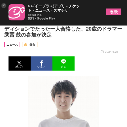
×
e＋(イープラス)アプリ - チケッ
ト・ニュース・スマチケ
表示
eplus inc.
無料 - Google Play
『ブルーマングループジャパンツアー2024』にオー
ディションでたった一人合格した、20歳のドラマー
乘冨 鼓の参加が決定
ニュース
舞台
2024.6.25
ポスト
シェア
送る