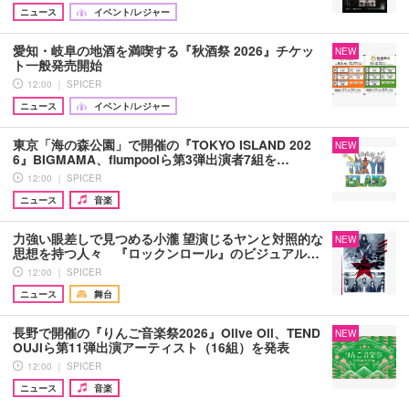
ニュース
イベント/レジャー
愛知・岐阜の地酒を満喫する『秋酒祭 2026』チケッ
NEW
ト一般発売開始
12:00 ｜ SPICER
ニュース
イベント/レジャー
東京「海の森公園」で開催の『TOKYO ISLAND 202
NEW
6』BIGMAMA、flumpoolら第3弾出演者7組を…
12:00 ｜ SPICER
ニュース
音楽
力強い眼差しで見つめる小瀧 望演じるヤンと対照的な
NEW
思想を持つ人々 『ロックンロール』のビジュアル…
12:00 ｜ SPICER
ニュース
舞台
長野で開催の『りんご音楽祭2026』Olive Oil、TEND
NEW
OUJIら第11弾出演アーティスト（16組）を発表
12:00 ｜ SPICER
ニュース
音楽