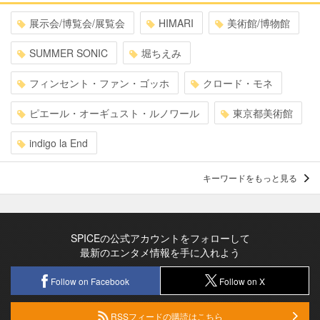
展示会/博覧会/展覧会
HIMARI
美術館/博物館
SUMMER SONIC
堀ちえみ
フィンセント・ファン・ゴッホ
クロード・モネ
ピエール・オーギュスト・ルノワール
東京都美術館
indigo la End
キーワードをもっと見る
SPICEの公式アカウントをフォローして
最新のエンタメ情報を手に入れよう
Follow on Facebook
Follow on X
RSSフィードの購読はこちら