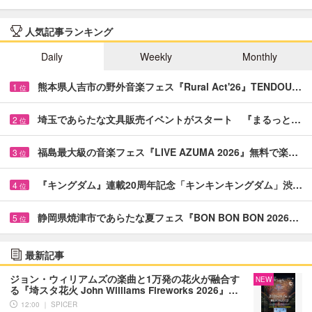
人気記事ランキング
Daily
Weekly
Monthly
熊本県人吉市の野外音楽フェス『Rural Act'26』TENDOU…
1
位
埼玉であらたな文具販売イベントがスタート 『まるっと…
2
位
福島最大級の音楽フェス『LIVE AZUMA 2026』無料で楽…
3
位
『キングダム』連載20周年記念「キンキンキングダム」渋…
4
位
静岡県焼津市であらたな夏フェス『BON BON BON 2026…
5
位
最新記事
ジョン・ウィリアムズの楽曲と1万発の花火が融合す
NEW
る『埼スタ花火 John Williams Fireworks 2026』…
12:00 ｜ SPICER