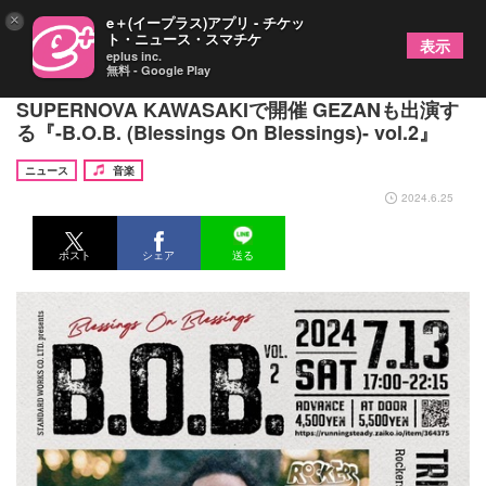
×
e＋(イープラス)アプリ - チケッ
ト・ニュース・スマチケ
表示
eplus inc.
無料 - Google Play
アディス・パブロ、来日ツアー初日を神奈川・
SUPERNOVA KAWASAKIで開催 GEZANも出演す
る『-B.O.B. (Blessings On Blessings)- vol.2』
ニュース
音楽
2024.6.25
ポスト
シェア
送る