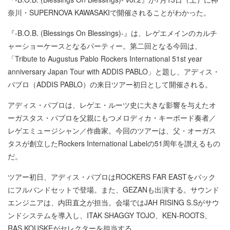
奈川・SUPERNOVA KAWASAKIで開催されることがわかった。
『-B.O.B. (Blessings On Blessings)-』は、レゲエメインのカルチ
ャーショーケースとなるパーティー。第二回となる今回は、
「Tribute to Augustus Pablo Rockers International 51st year
anniversary Japan Tour with ADDIS PABLO」と題し、アディス・
パブロ（ADDIS PABLO）の来日ツアー初日として開催される。
アディス・パブロは、レゲエ・ルーツ史に大きな影響を与えたオ
ーガスタス・パブロを父親にもつメロディカ・キーボード奏者／
レゲエミュージシャン／作曲家。今回のツアーは、父・オーガス
タスが創立したRockers International Labelの51周年を讃えるもの
だ。
ツアー初日、アディス・パブロはROCKERS FAR EASTをバック
にフルバンドセットで登場。また、GEZANも出演する。サウンド
エンジニアは、内田直之が担当。会場ではJAH RISING S.Sがサウ
ンドシステムを導入し、ITAK SHAGGY TOJO、KEN-ROOTS、
RAS KOUSKEがセレクターを担当する。