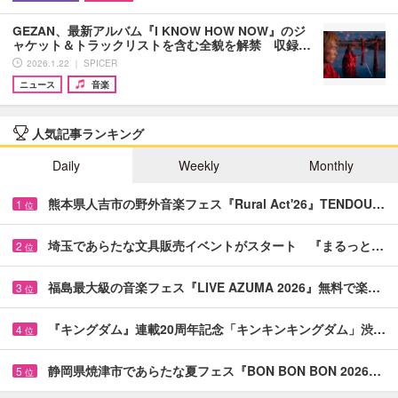
GEZAN、最新アルバム『I KNOW HOW NOW』のジ
ャケット＆トラックリストを含む全貌を解禁 収録…
2026.1.22 ｜ SPICER
ニュース
音楽
人気記事ランキング
Daily
Weekly
Monthly
熊本県人吉市の野外音楽フェス『Rural Act'26』TENDOU…
1
位
埼玉であらたな文具販売イベントがスタート 『まるっと…
2
位
福島最大級の音楽フェス『LIVE AZUMA 2026』無料で楽…
3
位
『キングダム』連載20周年記念「キンキンキングダム」渋…
4
位
静岡県焼津市であらたな夏フェス『BON BON BON 2026…
5
位