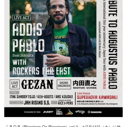
『-B.O.B. (Blessings On Blessings)- vol.2』が7月13日（土）に神