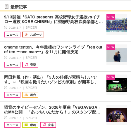
最新記事
9/13開催『SATO presents 高校野球女子選抜vsイチ
NEW
ロー選抜 KOBE CHIBEN』に習志野高校吹奏楽部と…
2026.8.7 ｜ SPICER
ニュース
スポーツ
omeme tenten、今年最後のワンマンライブ『ten out
NEW
of ten 〜one man〜』を11月に開催決定
2026.8.7 ｜ SPICER
ニュース
音楽
岡田利規（作・演出）「5人の俳優が素晴らしいで
NEW
す」～『映画を撮りたいゾンビの演劇』が開幕し、…
2026.8.7 ｜ SPICER
ニュース
舞台
猫背のネイビーセゾン、2026年夏曲「VEGAVEGA」
のMV公開 「あっちいんだから！」のスタンプ配…
2026.8.7 ｜ SPICER
ニュース
動画
音楽