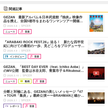
関連記事
GEZAN 最新アルバム＆日本武道館『独炎』映像作
品を携え、全国5都市をまわるワンマンツアー開催…
2026.5.8 ｜ SPICER
ニュース
音楽
『ARABAKI ROCK FEST.26』迫る！ 新たな四半世
紀に向けての最初の一歩、見どころをプロデューサ…
2026.4.9 ｜ SPICER
インタビュー
音楽
GEZAN、「BEST DAY EVER（feat. Ichiko Aoba）」
のMV公開 監督は水谷太郎、青葉市子＆Rikubouz…
2026.3.10 ｜ SPICER
ニュース
動画
音楽
分断と対極にある、GEZANの美しいメッセージ『47
＋TOUR「集炎」』最終公演ーーBRAHMANと確か…
2026.3.1 ｜ SPICER
レポート
音楽