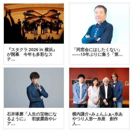
『スタクラ 2026 in 横浜』
「同窓会にはしたくない」
が開幕 今年も多彩なス
――15年ぶりに集う「第…
テ…
石井琢磨「人生の宝物にな
横内謙介×みょんふぁ×糸あ
るように」 初披露曲やレ
やつり人形一糸座 創作
ア…
人…