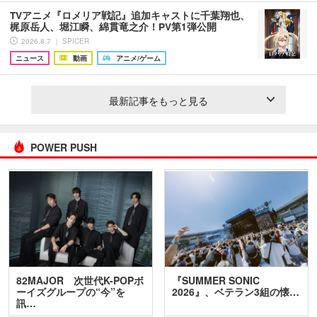
TVアニメ『ロメリア戦記』追加キャストに千葉翔也、
梶原岳人、堀江瞬、綿貫竜之介！PV第1弾公開
2026.8.7 ｜ SPICER
ニュース
動画
アニメ/ゲーム
最新記事をもっと見る
POWER PUSH
82MAJOR 次世代K-POPボ
『SUMMER SONIC
ーイズグループの“今”を
2026』、ベテラン3組の懐…
訊…