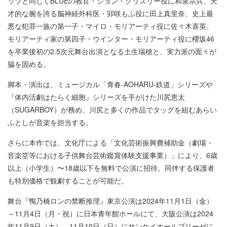
ッツと同じくBLUEの教官・ジョン・グリズリー役に和泉宗兵、天
才的な腕を誇る脳神経外科医・卯咲もふ役に田上真里奈、史上最
悪な犯罪一族の第一子・マイロ・モリアーティ役に佐々木喜英、
モリアーティ家の第四子・ウインター・モリアーティ役に櫻坂46
を卒業後初の2.5次元舞台出演となる土生瑞穂と、実力派の面々が
脇を固める。
脚本・演出は、ミュージカル「青春-AOHARU-鉄道」シリーズや
『体内活劇はたらく細胞』シリーズを手がけた川尻恵太
（SUGARBOY）が務め、川尻と多くの作品でタッグを組むあらい
ふとしが音楽を担当する。
さらに本作では、文化庁による「文化芸術振興費補助金（劇場・
音楽堂等における子供舞台芸術鑑賞体験支援事業）」により、6歳
以上（小学生）〜18歳以下を無料で公演に招待。同伴する保護者
も特別価格で観劇することが可能だ。
舞台『鴨乃橋ロンの禁断推理』東京公演は2024年11月1日（金）
～11月4日（月・祝）に日本青年館ホールにて、大阪公演は2024
年11月9日（土）、11月10日（日）にサンケイホールブリーゼに