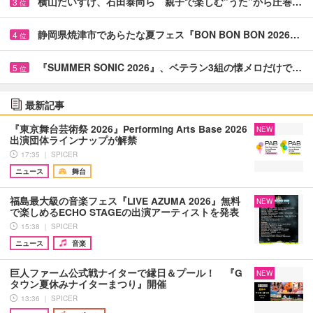
横山だいすけ、石田泰尚ら 親子で楽しむ”うた”から圧巻…
3
位
静岡県焼津市であらたな夏フェス『BON BON BON 2026…
4
位
『SUMMER SONIC 2026』、ベテラン3組の懐メロだけで…
5
位
最新記事
『東京舞台芸術祭 2026』Performing Arts Base 2026
NEW
出演団体ラインナップが解禁
17:35 ｜ SPICER
ニュース
舞台
福島最大級の音楽フェス『LIVE AZUMA 2026』無料
NEW
で楽しめるECHO STAGEの出演アーティストを発表
15:38 ｜ SPICER
ニュース
音楽
巨人ファーム公式戦ナイターで縁日＆プール！ 『G
NEW
タウン夏休みナイターまつり』開催
13:36 ｜ SPICER