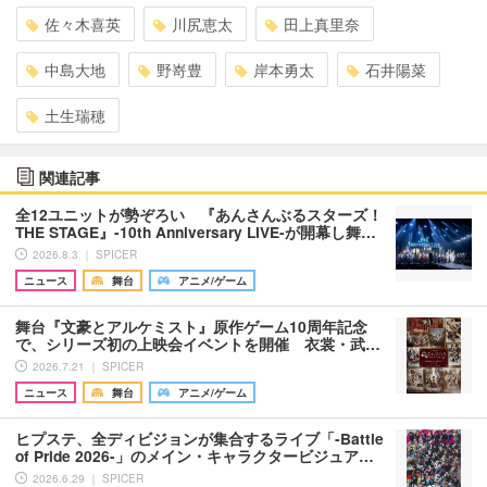
佐々木喜英
川尻恵太
田上真里奈
中島大地
野嵜豊
岸本勇太
石井陽菜
土生瑞穂
関連記事
全12ユニットが勢ぞろい 『あんさんぶるスターズ！
THE STAGE』-10th Anniversary LIVE-が開幕し舞…
2026.8.3 ｜ SPICER
ニュース
舞台
アニメ/ゲーム
舞台『文豪とアルケミスト』原作ゲーム10周年記念
で、シリーズ初の上映会イベントを開催 衣裳・武…
2026.7.21 ｜ SPICER
ニュース
舞台
アニメ/ゲーム
ヒプステ、全ディビジョンが集合するライブ「-Battle
of Pride 2026-」のメイン・キャラクタービジュア…
2026.6.29 ｜ SPICER