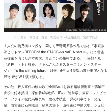
(C)天野明／集英社・舞台「鴨乃橋ロンの禁断推理」製作委員会
主人公の鴨乃橋ロン役を、同じく天野明原作作品である『家庭教
師ヒットマンREBORN! the STAGE–vs VARIA partⅡ-』にて雲雀
恭弥役を演じた岸本勇太、またロンの相棒である、一色都々丸
（通称：トト）役を、『あんさんぶるスターズ！オン・ステー
ジ』～To the shining future～以来、6年ぶり待望の舞台出演となる
野嵜 豊がW主演で演じる。
その他、殺人事件の検挙数で全国No.1を誇る超敏腕刑事・翡翠臣
疾役に鈴木拡樹、探偵養成学校BLUEの「追跡学」教官・シュピッ
ツ・ファイア役に馬場良馬、警視庁捜査一課の刑事でトトの先
輩・雨宮役に石井陽菜、翡翠の部下・山根役に中島大地、シュピ