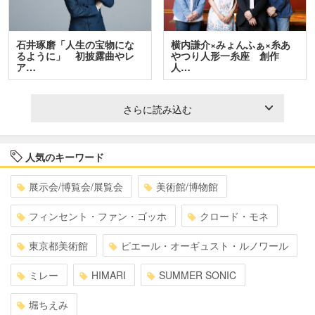
石井琢磨「人生の宝物にな
横内謙介×みょんふぁ×糸あ
るように」 初披露曲やレ
やつり人形一糸座 創作
ア…
人…
さらに読み込む
人気のキーワード
展示会/博覧会/展覧会
美術館/博物館
フィンセント・ファン・ゴッホ
クロード・モネ
東京都美術館
ピエール・オーギュスト・ルノワール
ミレー
HIMARI
SUMMER SONIC
堀ちえみ