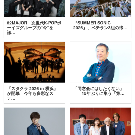
82MAJOR 次世代K-POPボ
『SUMMER SONIC
ーイズグループの“今”を
2026』、ベテラン3組の懐…
訊…
『スタクラ 2026 in 横浜』
「同窓会にはしたくない」
が開幕 今年も多彩なス
――15年ぶりに集う「第…
テ…