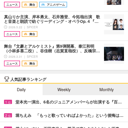
ニュース
舞台
アニメ/ゲーム
真山りか主演、岸本勇太、石井雅登、今拓哉出演 歌
と音楽と朗読で紡ぐリーディング・オペラOp.４『…
2026.5.22 ｜ SPICER
ニュース
舞台
舞台『文豪とアルケミスト』第9弾開幕、泰江和明
（小林多喜二役）、谷佳樹（志賀直哉役）、反橋宗…
2026.3.31 ｜ SPICER
ニュース
舞台
人気記事ランキング
Daily
Weekly
Monthly
堂本光一演出、6名のジュニアメンバーらが出演する『百…
1
位
堀ちえみ 「もっと歌っていればよかった」という後悔は…
2
位