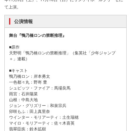
て上演。
公演情報
舞台『鴨乃橋ロンの禁断推理』
■原作
天野明「鴨乃橋ロンの禁断推理」（集英社「少年ジャンプ
＋」連載）
■キャスト
鴨乃橋ロン：岸本勇太
一色都々丸：野嵜 豊
シュピッツ・ファイア：馬場良馬
雨宮：石井陽菜
山根：中島大地
ジョン・グリズリー：和泉宗兵
卯咲もふ：田上真里奈
ウインター・モリアーティ：土生瑞穂
マイロ・モリアーティ：佐々木喜英
翡翠臣疾：鈴木拡樹