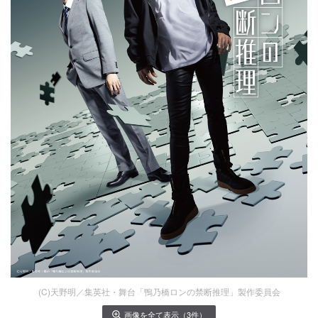
(C)天野明／集英社・舞台「鴨乃橋ロンの禁断推理」製作委員会
画像を全て表示（3件）