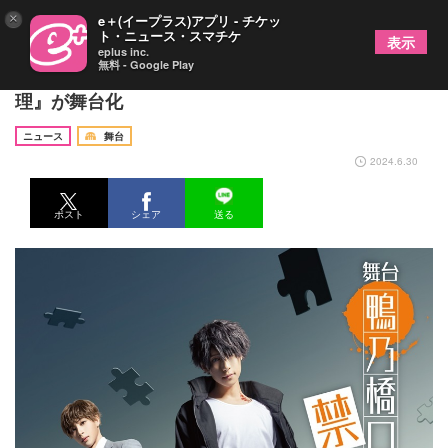
×
e＋(イープラス)アプリ - チケッ
ト・ニュース・スマチケ
表示
eplus inc.
無料 - Google Play
岸本勇太＆野嵜豊のW主演で『鴨乃橋ロンの禁断推
理』が舞台化
ニュース
舞台
2024.6.30
ポスト
シェア
送る