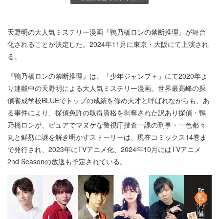
天野明の大人気ミステリー漫画『鴨乃橋ロンの禁断推理』が舞台
化されることが決定した。2024年11月に東京・大阪にて上演され
る。
『鴨乃橋ロンの禁断推理』は、「少年ジャンプ＋」にて2020年よ
り連載中の天野明による大人気ミステリー漫画。世界最高峰の探
偵養成学校BLUEでトップの成績を修め天才と呼ばれながらも、あ
る事件により、探偵免許の取得資格を剥奪された訳あり探偵・鴨
乃橋ロンが、ピュアでマヌケな警視庁捜査一課の刑事・一色都々
丸と鮮烈に謎を解き明かすストーリーは、現在コミックス14巻ま
で発行され、2023年にTVアニメ化、2024年10月にはTVアニメ
2nd Seasonの放送も予定されている。