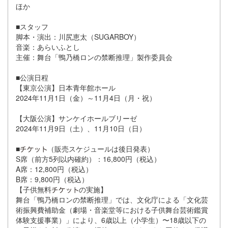
ほか
■スタッフ
脚本・演出：川尻恵太（SUGARBOY）
音楽：あらいふとし
主催：舞台「鴨乃橋ロンの禁断推理」製作委員会
■公演日程
【東京公演】日本青年館ホール
2024年11月1日（金）～11月4日（月・祝）
【大阪公演】サンケイホールブリーゼ
2024年11月9日（土）、11月10日（日）
■
（販売スケジュールは後日発表）
S席（前方5列以内確約）：16,800円（税込）
A席：12,800円（税込）
B席：9,800円（税込）
【子供無料
の実施】
舞台「鴨乃橋ロンの禁断推理」では、文化庁による「文化芸
術振興費補助金（劇場・音楽堂等における子供舞台芸術鑑賞
体験支援事業）」により、6歳以上（小学生）〜18歳以下の