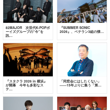
82MAJOR 次世代K-POPボ
『SUMMER SONIC
ーイズグループの“今”を
2026』、ベテラン3組の懐…
訊…
『スタクラ 2026 in 横浜』
「同窓会にはしたくない」
が開幕 今年も多彩なス
――15年ぶりに集う「第…
テ…