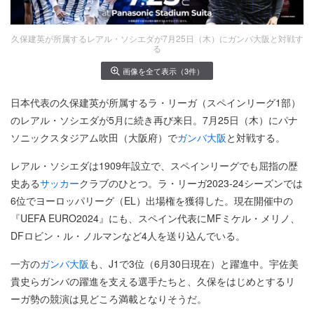
久保建英が所属するレアル・ソシエダが7月25日（木）にガンバ大阪と対戦す
る
画像を全て表示（3件）
日本代表の久保建英が所属するラ・リーガ（スペインリーグ1部）
のレアル・ソシエダが5月に続き再び来日。7月25日（木）にパナ
ソニックスタジアム吹田（大阪府）で
ガンバ大阪
と対戦する。
レアル・ソシエダは1909年設立で、スペインリーグでも屈指の歴
史ある
サッカー
クラブのひとつ。ラ・リーガ2023-24シーズンでは
6位でヨーロッパリーグ（EL）出場権を獲得した。現在開催中の
『UEFA EURO2024』にも、スペイン代表にMFミケル・メリノ、
DFロビン・ル・ノルマンなど4人を送り込んでいる。
一方の
ガンバ大阪
も、J1で3位（6月30日現在）と躍進中。宇佐美
貴史らガンバの躍進を支える選手たちと、久保をはじめとするリ
ーガ勢の競演は見どころ満載となりそうだ。