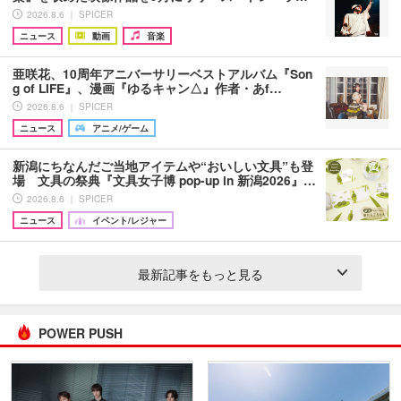
2026.8.6 ｜ SPICER
ニュース
動画
音楽
亜咲花、10周年アニバーサリーベストアルバム『Son
g of LIFE』、漫画『ゆるキャン△』作者・あf…
2026.8.6 ｜ SPICER
ニュース
アニメ/ゲーム
新潟にちなんだご当地アイテムや“おいしい文具”も登
場 文具の祭典『文具女子博 pop-up in 新潟2026』…
2026.8.6 ｜ SPICER
ニュース
イベント/レジャー
最新記事をもっと見る
POWER PUSH