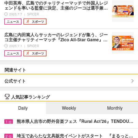
中田英寿、広島でのチャリティーマッチで外国人レジ
ェンドを率いる監督に決定、主催のジーコは選手兼…
2025.7.7 ｜ SPICER
ニュース
スポーツ
広島に内田篤人らサッカーのレジェンドが集う、ジー
コ主催チャリティーマッチ『Zico All-Star Game』…
2025.7.1 ｜ SPICER
ニュース
スポーツ
関連サイト
公式サイト
人気記事ランキング
Daily
Weekly
Monthly
熊本県人吉市の野外音楽フェス『Rural Act'26』TENDOU…
1
位
埼玉であらたな文具販売イベントがスタート 『まるっと…
2
位