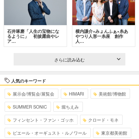
石井琢磨「人生の宝物にな
横内謙介×みょんふぁ×糸あ
るように」 初披露曲やレ
やつり人形一糸座 創作
ア…
人…
さらに読み込む
人気のキーワード
展示会/博覧会/展覧会
HIMARI
美術館/博物館
SUMMER SONIC
堀ちえみ
フィンセント・ファン・ゴッホ
クロード・モネ
ピエール・オーギュスト・ルノワール
東京都美術館