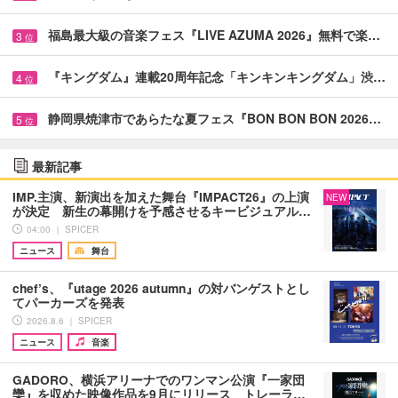
福島最大級の音楽フェス『LIVE AZUMA 2026』無料で楽…
3
位
『キングダム』連載20周年記念「キンキンキングダム」渋…
4
位
静岡県焼津市であらたな夏フェス『BON BON BON 2026…
5
位
最新記事
IMP.主演、新演出を加えた舞台『IMPACT26』の上演
NEW
が決定 新生の幕開けを予感させるキービジュアル…
04:00 ｜ SPICER
ニュース
舞台
chef’s、『utage 2026 autumn』の対バンゲストとし
てパーカーズを発表
2026.8.6 ｜ SPICER
ニュース
音楽
GADORO、横浜アリーナでのワンマン公演『一家団
欒』を収めた映像作品を9月にリリース トレーラ…