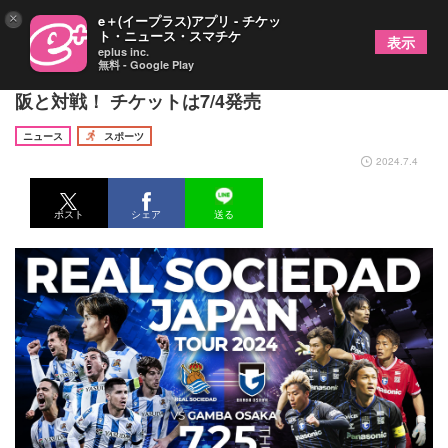
×
e＋(イープラス)アプリ - チケッ
ト・ニュース・スマチケ
表示
eplus inc.
無料 - Google Play
久保建英所属のレアル・ソシエダが7/25にガンバ大
阪と対戦！ チケットは7/4発売
ニュース
スポーツ
2024.7.4
ポスト
シェア
送る