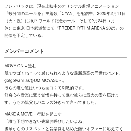
フレデリックは、現在上映中のオリジナル劇場アニメーション
『数分間のエールを』主題歌「CYAN」を配信中。2025年2月11日
（火・祝）に神戸 ワールド記念ホール、そして2月24日（月・
休）に東京 日本武道館にて『FREDERHYTHM ARENA 2025』の
開催を予定している。
メンバーコメント
MOVE ON = 進む
肌でやばくね？って感じられるような最新最高の同世代バンド、
go!go!vanillasをUMIMOYASUへ。
彼らの進む道はいつも面白くて刺激的です。
好奇心を音楽に変え覚悟を持って進む彼らに最大の愛を届けま
す。うちの親父もバニラズ好きって言ってました。
MAKE A MOVE = 行動を起こす
「誰も予想できない先輩お呼びしたいよね」
後輩からのリスペクトと音楽愛を込めた熱いオファーに応えてく