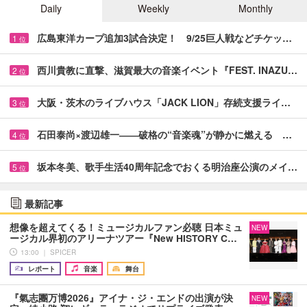
Daily
Weekly
Monthly
広島東洋カープ追加3試合決定！ 9/25巨人戦などチケッ…
1
位
西川貴教に直撃、滋賀最大の音楽イベント『FEST. INAZU…
2
位
大阪・茨木のライブハウス「JACK LION」存続支援ライ…
3
位
石田泰尚×渡辺雄一――破格の“音楽魂”が静かに燃える …
4
位
坂本冬美、歌手生活40周年記念でおくる明治座公演のメイ…
5
位
最新記事
想像を超えてくる！ミュージカルファン必聴 日本ミュ
NEW
ージカル界初のアリーナツアー『New HISTORY C…
13:00 ｜ SPICER
レポート
音楽
舞台
『氣志團万博2026』アイナ・ジ・エンドの出演が決
NEW