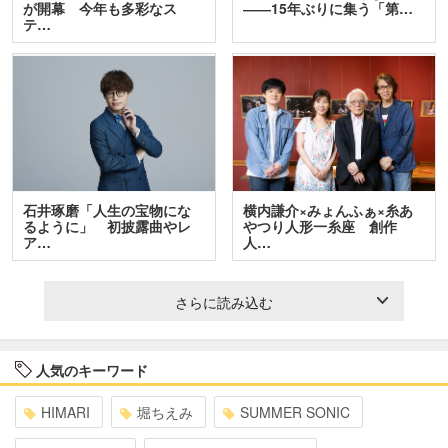
が開幕 今年も多彩なス
――15年ぶりに集う「第…
テ…
石井琢磨「人生の宝物にな
横内謙介×みょんふぁ×糸あ
るように」 初披露曲やレ
やつり人形一糸座 創作
ア…
人…
さらに読み込む
人気のキーワード
HIMARI
堀ちえみ
SUMMER SONIC