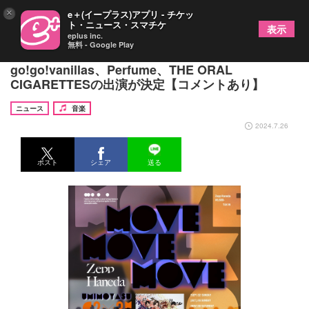
×
e＋(イープラス)アプリ - チケッ
ト・ニュース・スマチケ
表示
eplus inc.
無料 - Google Play
フレデリック 3ヶ月連続対バンイベントに
go!go!vanillas、Perfume、THE ORAL
CIGARETTESの出演が決定【コメントあり】
ニュース
音楽
2024.7.26
ポスト
シェア
送る