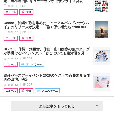
定 綾小路 翔レギュラーラジオでサプライズ発表
12:00 ｜ SPICER
ニュース
音楽
Cocco、沖縄の歌を集めたニューアルバム『ハナウム
イ』のリリースが決定 「強く儚い者たち from oki…
2026.8.8 ｜ SPICER
ニュース
音楽
RE-GE、作詞・畑亜貴、作曲・山口朗彦の強力タッグ
が手掛ける2ndシングル「どこにいても絶対君を見…
2026.8.8 ｜ SPICER
ニュース
アニメ/ゲーム
結那バースデーイベント2026のゲストで斉藤朱夏＆愛
美の出演が決定
2026.8.8 ｜ SPICER
ニュース
音楽
アニメ/ゲーム
最新記事をもっと見る