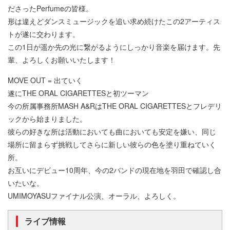
ださったPerfumeの皆様。
形は違えどダンスミュージックを追い求め続けたこの2アーティス
トが遂に交わります。
この1日が遥か先の光に繋がるようにしっかり音楽を届けます。先
輩、よろしくお願いいたします！
MOVE OUT = 出ていく
遂にTHE ORAL CIGARETTESと初ツーマン
今の所属事務所MASH A&RはTHE ORAL CIGARETTESとフレデリ
ックから始まりました。
彼らの好きな所は活動においても曲においても安定を嫌い、同じ
場所に留まらず挑戦してさらに新しい彼らの色を塗り重ねていく
所。
お互いにデビュー10周年、今の2バンドの現在地を羽田で確認し合
いたいな。
UMIMOYASUファイナル公演、オーラル、よろしく。
ライブ情報