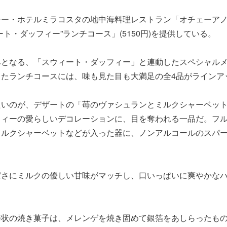
ー・ホテルミラコスタの地中海料理レストラン「オチェーアノ」は
ート・ダッフィー”ランチコース」(5150円)を提供している。
みとなる、「スウィート・ダッフィー」と連動したスペシャル
したランチコースには、味も見た目も大満足の全4品がラインア
たいのが、デザートの「苺のヴァシュランとミルクシャーベッ
フィーの愛らしいデコレーションに、目を奪われる一品だ。フ
ミルクシャーベットなどが入った器に、ノンアルコールのスパ
。
ぱさにミルクの優しい甘味がマッチし、口いっぱいに爽やかな
棒状の焼き菓子は、メレンゲを焼き固めて銀箔をあしらったも