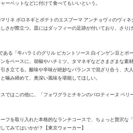
シャーベットなどに付けて食べてもいいという。
マリネ ポロネギとポテトのエスプーマ アンチョヴィのヴィネ
美しさが際立つ。皿にはダッフィーの足跡が付いており、さり
である「牛ハラミのグリル ピカントソース 白インゲン豆とポ
インをベースに、胡椒やハチミツ、タマネギなどさまざまな素
を引き立てる。酸味や辛味が絶妙なバランスで混ざり合う、大
りと噛み締めて、奥深い風味を堪能してほしい。
スではこの他に、「フォワグラとチキンのバロティーヌ ベリ
チーフを取り入れた本格的なランチコースで、ちょっと贅沢な
喫してみてはいかが？【東京ウォーカー】