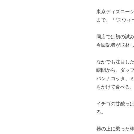
東京ディズニーシ
まで、「“スウィ
同店では初の試
今回記者が取材
なかでも注目し
瞬間から、ダッ
パンナコッタ、
をかけて食べる
イチゴの甘酸っ
る。
器の上に乗った