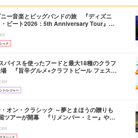
ズニー音楽とビッグバンドの旅 『ディズニ
ート2026：5th Anniversary Tour』…
CER
シック
スパイスを使ったフードと最大18種のクラフ
場 『旨辛グルメ×クラフトビール フェス…
ICER
ント/レジャー
・オン・クラシック ～夢とまほうの贈りも
』全国ツアーが開幕 『リメンバー・ミー』や…
ICER
クラシック