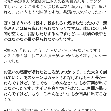
--清水美沙さんや近藤芳正さんの役も複雑なキャラクター
でした。とくに清水さん演じる母親と海人は「殺す、殺さ
れる」というような関係ですね。共演はいかがでしたか？
ぼくはそういう（殺す、殺される）気持ちだったので、清
水さんとは目も合わせられなかったですね。休日に少し時
間が空くと、お話したりするんですけど……現場の最中と
かはなかなか目が見られなかったです。
--海人が「もう、どうしたらいいかわからないんです！」
と叫ぶ場面は、お二人の演技がぶつかりあう凄まじいシー
ンでした。
お互いの感情が壊れたところがぶつかって、また大きく崩
れていく。あのシーンはカットされなければもっと長かっ
たんですけど、そこでも「ごめんなさい」しか言葉が出て
こなかったです。ナイフを突きつけられて……何回か撮っ
たんですけど、もう「ごめんなさい」しか言葉に出てこな
くて。
--セリフは脚本に書かれたものが多かったんですか？