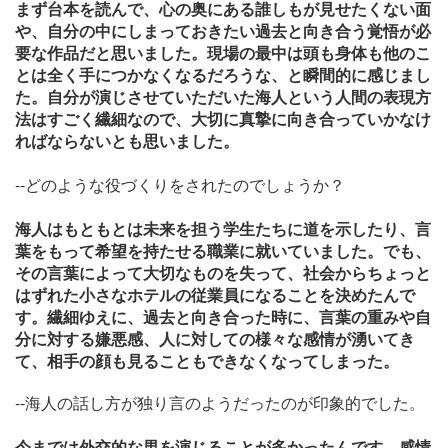
まず台本を読んで、心の奥にある誰しもが見せたくない面
や、自分の中にしまっておきたい過去と向き合う覚悟が必
要な作品だと思いました。現場の最中は頭も身体も他のこ
とは全く手につかなくなるだろうな、と瞬間的に感じまし
た。自分が演じさせていただいた海人という人間の表現方
法はすごく繊細なので、大切に真摯に向き合っていかなけ
ればならないとも思いました。
--どのような役づくりをされたのでしょうか？
海人はもともとは未来を担う学生たちに道を示したり、言
葉をもって希望を持たせる職業に就いていました
。でも、
その言葉によって大切なものを失って、社会からちょっと
はずれた小さなホテルの従業員になることを決めたんで
す。繊細ゆえに、過去と向き合った時に、言葉の重みや自
分に対する嫌悪感、人に対しての様々な感情が湧いてき
て、相手の顔も見ることもできなくなってしまった。
--海人の話し方が独り言のようだったのが印象的でした。
今までは外交的な男を演じることが多かったんです。感情