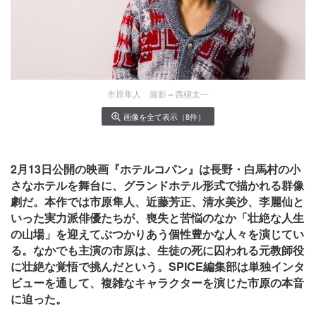
市原隼人 撮影＝西槇太一
画像を全て表示（8件）
2月13日公開の映画『ホテルコパン』は長野・白馬村の小
さなホテルを舞台に、グランドホテル形式で描かれる群像
劇だ。本作では市原隼人、近藤芳正、清水美沙、李麗仙と
いった実力派俳優たちが、喪失と苦悩のなか「壮絶な人生
の山場」を迎えてぶつかりあう個性豊かな人々を演じてい
る。なかでも主演の市原は、生徒の死に囚われる元教師役
に壮絶な覚悟で挑んだという。SPICE編集部は単独インタ
ビューを通して、複雑なキャラクターを演じた市原の本音
に迫った。