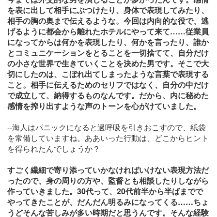
を表に出して相手にぶつけたり、身体で表現してみたり、
相手の胸の奥まで伝えるような。今回は内向的な役で、逃
げるように都会から離れたホテルにやって来て……従業員
になってからは何かを表現したり、何かを言ったり、誰か
とコミュニケーションをとることを一切捨てて、自分だけ
の小さな世界で生きていくことを決めた男です。そこで大
切にしたのは、こぼれ出てしまったような言葉で表現する
こと。相手に伝えるためのセリフではなく、自分の中だけ
で成立して、納得するものなんです。だから、内に秘めた
感情を搾り出すような声のトーンを心がけていました。
--海人はパニックになると過呼吸を引きおこすので、紙袋
を常備していますね。ああいった行動は、どこからヒント
を得られたんでしょうか？
すごく繊細で寄り添っていかなければいけない表現方法だ
ったので、身の周りの方や、監督とも相談したりしながら
作っていきました。30代って、20代前半から半ばまでで
やってきたことが、だんだん明るみになってくる……ちょ
うどそんな苦しみが多い時期だと思うんです。そんな経験