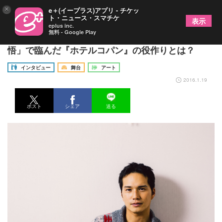
×
e＋(イープラス)アプリ - チケッ
ト・ニュース・スマチケ
表示
eplus inc.
無料 - Google Play
【インタビュー】市原隼人が「過去と向き合う覚
悟」で臨んだ『ホテルコパン』の役作りとは？
インタビュー
舞台
アート
2016.1.19
ポスト
シェア
送る