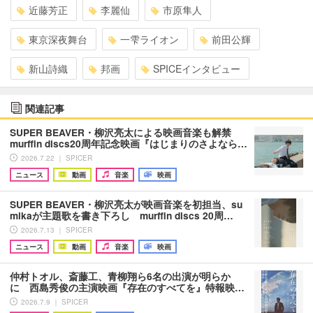
近藤芳正
李麗仙
市原隼人
東京深夜舞台
一雫ライオン
前田公輝
新山詩織
邦画
SPICEインタビュー
関連記事
SUPER BEAVER・柳沢亮太による映画音楽も解禁
murffin discs20周年記念映画『はじまりのさよなら…
2026.7.22 ｜ SPICER
ニュース
動画
音楽
映画
SUPER BEAVER・柳沢亮太が映画音楽を初担当、su
mikaが主題歌を書き下ろし murffin discs 20周…
2026.7.13 ｜ SPICER
ニュース
動画
音楽
映画
仲村トオル、斎藤工、青柳翔ら6名の出演が明らか
に 西島秀俊の主演映画『存在のすべてを』特報映…
2026.7.9 ｜ SPICER