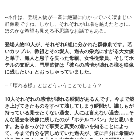
--本作は、登場人物が一斉に絶望に向かっていく凄まじい
群像劇ですね。しかし、それぞれが山場を越えたときに、
ほのかな希望も見える不思議なお話でもある。
登場人物10人が、それぞれ6組に分かれた群像劇です。若
いカップル、教祖とその愛人、過去の栄光にすがる大女優
と弟子、海人と息子を失った母親、女性従業員、そしてホ
テルの支配人。門馬監督は「彼らの感情が壊れる様を映像
に残したい」とおっしゃっていました。
--「壊れる様」とはどういうことでしょう？
10人それぞれの感情が壊れる瞬間があるんです。今まで築
き上げてきたものをすべて壊してしまう瞬間が。誰しもが
持っている見せたくない過去、人には言えない過去……そ
んな過去を映像に残したのが『ホテルコパン』だと思いま
す。あるきっかけで事実と真実の違いを知ることによっ
て、今まで自分を苦しめていた過去が、逆に自分に希望の