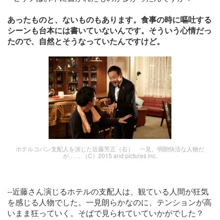
あったものと、ないものもあります。食事の時に嘔吐する
シーンも台本には書いていないんです。そういう心情だっ
たので、自然とそうなっていたんですけど。
ホテルコパン支配人を演じた近藤芳正（右） 一見、明朗快活な人物だ
が…… （C）2015 and pictures inc.
--近藤さん演じるホテルの支配人は、観ている人間が狂気
を感じる人物でした。一見朗らかなのに、テンションが高
いまま狂っていく。そばで見られていていかがでした？