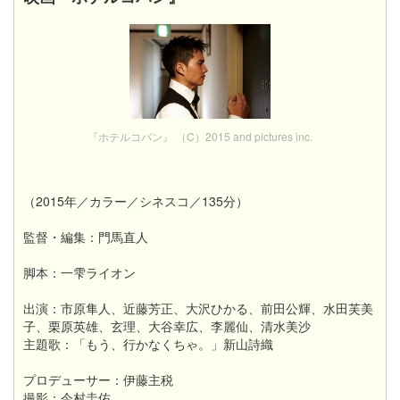
『ホテルコパン』 （C）2015 and pictures inc.
（2015年／カラー／シネスコ／135分）
監督・編集：門馬直人
脚本：一雫ライオン
出演：市原隼人、近藤芳正、大沢ひかる、前田公輝、水田芙美
子、栗原英雄、玄理、大谷幸広、李麗仙、清水美沙
主題歌：「もう、行かなくちゃ。」新山詩織
プロデューサー：伊藤主税
撮影：今村圭佑