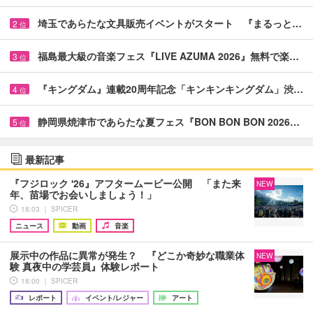
埼玉であらたな文具販売イベントがスタート 『まるっと…
2
位
福島最大級の音楽フェス『LIVE AZUMA 2026』無料で楽…
3
位
『キングダム』連載20周年記念「キンキンキングダム」渋…
4
位
静岡県焼津市であらたな夏フェス『BON BON BON 2026…
5
位
最新記事
『フジロック '26』アフタームービー公開 「また来
NEW
年、苗場でお会いしましょう！」
18:03 ｜ SPICER
ニュース
動画
音楽
展示中の作品に異常が発生？ 『どこか奇妙な職業体
NEW
験 真夜中の学芸員』体験レポート
18:00 ｜ SPICER
レポート
イベント/レジャー
アート