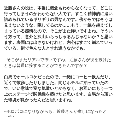
近藤さんの役は、本当に概念もわからなくなって、どこに
行ってしまうのかわからない人です。すごく精神的に追い
詰められているギリギリの男なんです。傍からではそうは
見えないような、隠してるのか……もう、一線を越えてし
まっている感情なので、そこがまた怖いですよね。そうい
う方って、意外と沢山いらっしゃるんじゃないか？と思い
ます。表面には出さないけれど、内心はすごく崩れていっ
ている。街で色んな人とすれ違うなかでも。
--そこがまたリアルで怖いですね。近藤さんが役を抜けた
ときは普通に接することができたんですか？
白馬でオールロケだったので、一緒にコーヒー飲んだり、
近くで散歩したりしました。同じホテルに泊っていたの
で、いい意味で変な気遣いとかもなく、お互いにもう一つ
上のステージで関係性を築けたと思います。白馬から頂い
た環境が良かったんだと思いますね。
--ボロボロになりながらも、近藤さんが癒しになったと
（笑）