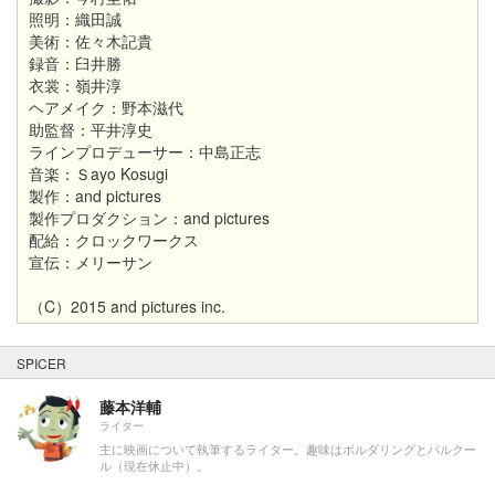
照明：織田誠
美術：佐々木記貴
録音：臼井勝
衣裳：嶺井淳
ヘアメイク：野本滋代
助監督：平井淳史
ラインプロデューサー：中島正志
音楽：Ｓayo Kosugi
製作：and pictures
製作プロダクション：and pictures
配給：クロックワークス
宣伝：メリーサン
（C）2015 and pictures inc.
SPICER
藤本洋輔
ライター
主に映画について執筆するライター。趣味はボルダリングとパルクー
ル（現在休止中）。