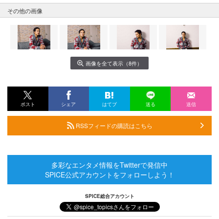
その他の画像
画像を全て表示（8件）
ポスト
シェア
はてブ
送る
送信
RSSフィードの購読はこちら
多彩なエンタメ情報をTwitterで発信中
SPICE公式アカウントをフォローしよう！
SPICE総合アカウント