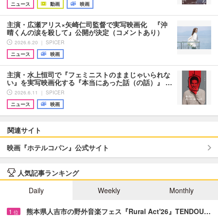
ニュース
動画
映画
主演・広瀬アリス×矢崎仁司監督で実写映画化 『沖
晴くんの涙を殺して』公開が決定（コメントあり）
2026.6.20 ｜ SPICER
ニュース
映画
主演・水上恒司で『フェミニストのままじゃいられな
い』を実写映画化する『本当にあった話（の話）』 …
2026.6.11 ｜ SPICER
ニュース
映画
関連サイト
映画『ホテルコパン』公式サイト
人気記事ランキング
Daily
Weekly
Monthly
熊本県人吉市の野外音楽フェス『Rural Act'26』TENDOU…
1
位