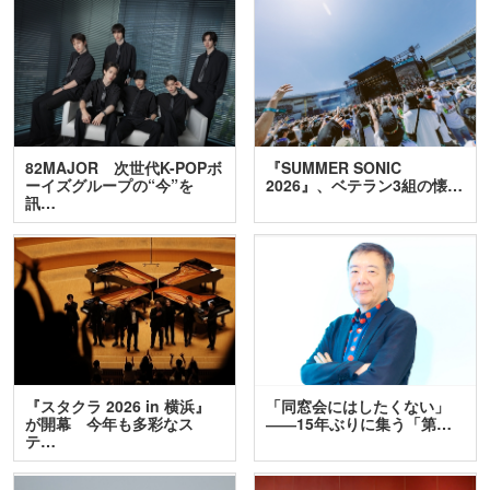
82MAJOR 次世代K-POPボ
『SUMMER SONIC
ーイズグループの“今”を
2026』、ベテラン3組の懐…
訊…
『スタクラ 2026 in 横浜』
「同窓会にはしたくない」
が開幕 今年も多彩なス
――15年ぶりに集う「第…
テ…