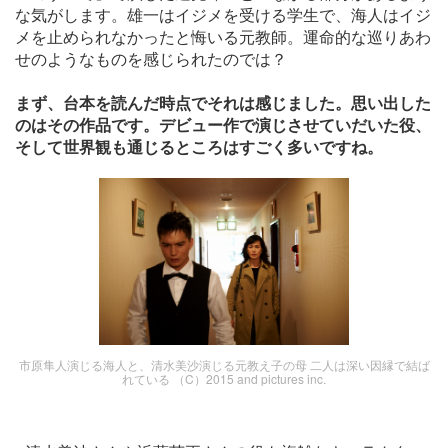
な気がします。雄一はイジメを受ける学生で、海人はイジ
メを止められなかったと悔いる元教師。運命的な巡りあわ
せのようなものを感じられたのでは？
まず、台本を読んだ時点でそれは感じました。思い出した
のはその作品です。デビュー作で演じさせていだいた役、
そして世界観も通じるところはすごく多いですね。
市原隼人演じる海人と、清水美沙演じる元教え子の母 二人は深い因縁で結ば
れている （C）2015 and pictures inc.