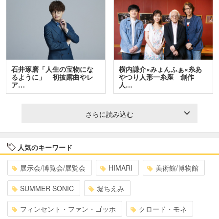
石井琢磨「人生の宝物にな
横内謙介×みょんふぁ×糸あ
るように」 初披露曲やレ
やつり人形一糸座 創作
ア…
人…
さらに読み込む
人気のキーワード
展示会/博覧会/展覧会
HIMARI
美術館/博物館
SUMMER SONIC
堀ちえみ
フィンセント・ファン・ゴッホ
クロード・モネ