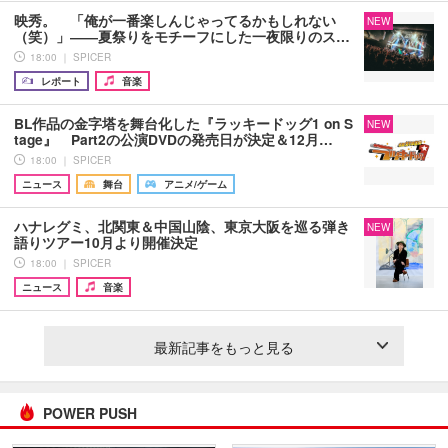
映秀。 「俺が一番楽しんじゃってるかもしれない
NEW
（笑）」――夏祭りをモチーフにした一夜限りのス…
18:00 ｜ SPICER
レポート
音楽
BL作品の金字塔を舞台化した『ラッキードッグ1 on S
NEW
tage』 Part2の公演DVDの発売日が決定＆12月…
18:00 ｜ SPICER
ニュース
舞台
アニメ/ゲーム
ハナレグミ、北関東＆中国山陰、東京大阪を巡る弾き
NEW
語りツアー10月より開催決定
18:00 ｜ SPICER
ニュース
音楽
最新記事をもっと見る
POWER PUSH