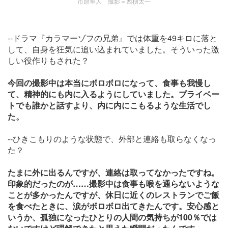
市原隼人 撮影＝西槇太一
--ドラマ『カラマーゾフの兄弟』では体重を49キロに落と
して、自身を狂気に追い込まれていました。そういった激
しい役作りもされた？
今回の撮影中は本当にボロボロになって、食事も我慢し
て、精神的にも内に入るようにしていました。プライベー
トでも誰かと話すより、内に内にこもるような生活でし
た。
--ひきこもりのような状態で、外部と連絡も取らなくなっ
た？
たまに外に出るんですが、連絡は取ってなかったですね。
印象的だったのが……撮影中は食事も喉を通らないような
ことが多かったんですが、休日に近くのレストランでご飯
を食べたときに、涙がボロボロ出てきたんです。安心感と
いうか、孤独になったひとりの人間の気持ちが100％では