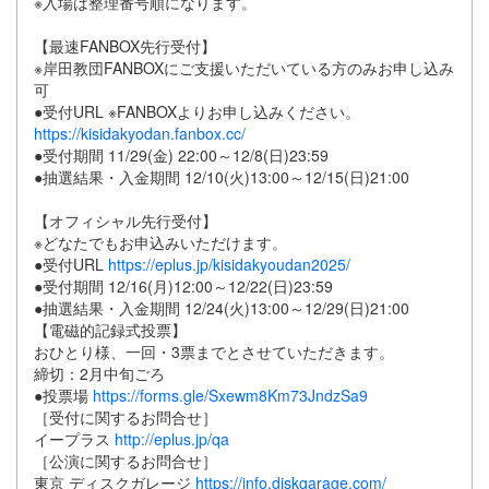
※入場は整理番号順になります。
【最速FANBOX先行受付】
※岸田教団FANBOXにご支援いただいている方のみお申し込み
可
●受付URL ※FANBOXよりお申し込みください。
https://kisidakyodan.fanbox.cc/
●受付期間 11/29(金) 22:00～12/8(日)23:59
●抽選結果・入金期間 12/10(火)13:00～12/15(日)21:00
【オフィシャル先行受付】
※どなたでもお申込みいただけます。
●受付URL
https://eplus.jp/kisidakyoudan2025/
●受付期間 12/16(月)12:00～12/22(日)23:59
●抽選結果・入金期間 12/24(火)13:00～12/29(日)21:00
【電磁的記録式投票】
おひとり様、一回・3票までとさせていただきます。
締切：2月中旬ごろ
●投票場
https://forms.gle/Sxewm8Km73JndzSa9
［受付に関するお問合せ］
イープラス
http://eplus.jp/qa
［公演に関するお問合せ］
東京 ディスクガレージ
https://info.diskgarage.com/