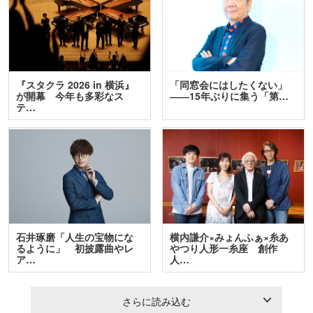
『スタクラ 2026 in 横浜』
「同窓会にはしたくない」
が開幕 今年も多彩なス
――15年ぶりに集う「第…
テ…
石井琢磨「人生の宝物にな
横内謙介×みょんふぁ×糸あ
るように」 初披露曲やレ
やつり人形一糸座 創作
ア…
人…
さらに読み込む