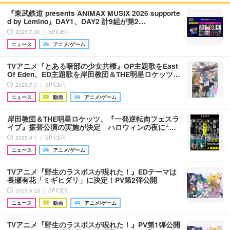
『東武鉄道 presents ANIMAX MUSIX 2026 supporte
d by Lemino』DAY1、DAY2 計9組が第2…
2026.7.30 ｜ SPICER
ニュース
アニメ/ゲーム
TVアニメ『とある暗部の少女共棲』OP主題歌をEast
Of Eden、ED主題歌を岸田教団＆THE明星ロケッツ…
2026.7.3 ｜ SPICER
ニュース
動画
アニメ/ゲーム
岸田教団＆THE明星ロケッツ、『一発逆転肉フェスラ
イブ』振替公演の実施が決定 ハロウィンの夜に“…
2025.9.1 ｜ SPICER
ニュース
アニメ/ゲーム
TVアニメ『野生のラスボスが現れた！』EDテーマは
長瀬有花「ミギヒダリ」に決定！PV第2弾公開
2025.8.29 ｜ SPICER
ニュース
動画
アニメ/ゲーム
TVアニメ『野生のラスボスが現れた！』PV第1弾公開