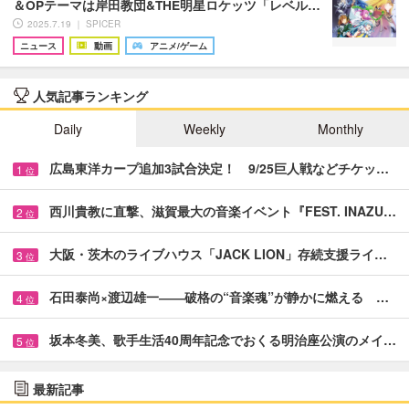
＆OPテーマは岸田教団&THE明星ロケッツ「レベル…
2025.7.19 ｜ SPICER
ニュース
動画
アニメ/ゲーム
人気記事ランキング
Daily
Weekly
Monthly
広島東洋カープ追加3試合決定！ 9/25巨人戦などチケッ…
1
位
西川貴教に直撃、滋賀最大の音楽イベント『FEST. INAZU…
2
位
大阪・茨木のライブハウス「JACK LION」存続支援ライ…
3
位
石田泰尚×渡辺雄一――破格の“音楽魂”が静かに燃える …
4
位
坂本冬美、歌手生活40周年記念でおくる明治座公演のメイ…
5
位
最新記事