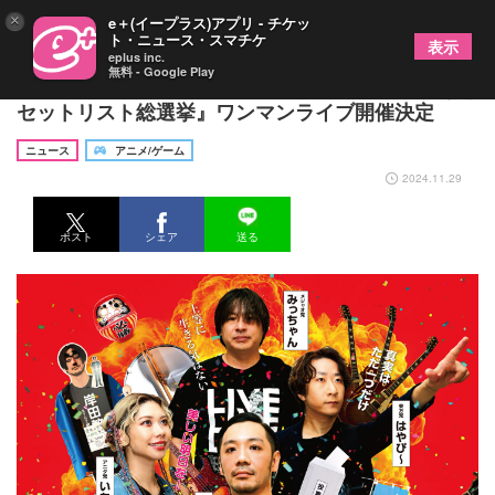
×
e＋(イープラス)アプリ - チケッ
ト・ニュース・スマチケ
表示
eplus inc.
無料 - Google Play
岸田教団＆THE明星ロケッツ、2025年度『聖域なき
セットリスト総選挙』ワンマンライブ開催決定
ニュース
アニメ/ゲーム
2024.11.29
ポスト
シェア
送る