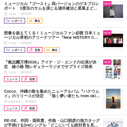
ミュージカル『ゴースト』両バージョンのゲネプロレ
NEW
ポート 3度目のサムを演じる浦井健治と星風まど…
13:30 ｜ SPICER
レポート
舞台
想像を超えてくる！ミュージカルファン必聴 日本ミュ
NEW
ージカル界初のアリーナツアー『New HISTORY C…
13:00 ｜ SPICER
レポート
音楽
舞台
『氣志團万博2026』アイナ・ジ・エンドの出演が決
NEW
定 綾小路 翔レギュラーラジオでサプライズ発表
12:00 ｜ SPICER
ニュース
音楽
Cocco、沖縄の歌を集めたニューアルバム『ハナウム
イ』のリリースが決定 「強く儚い者たち from oki…
2026.8.8 ｜ SPICER
ニュース
音楽
RE-GE、作詞・畑亜貴、作曲・山口朗彦の強力タッグ
が手掛ける2ndシングル「どこにいても絶対君を見…