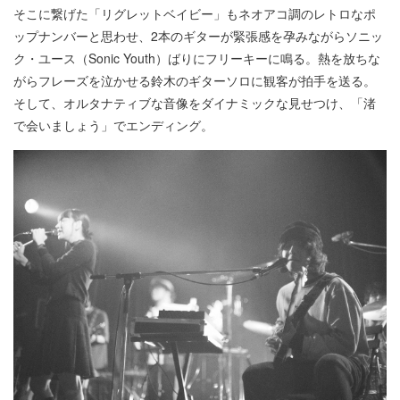
そこに繋げた「リグレットベイビー」もネオアコ調のレトロなポ
ップナンバーと思わせ、2本のギターが緊張感を孕みながらソニッ
ク・ユース（Sonic Youth）ばりにフリーキーに鳴る。熱を放ちな
がらフレーズを泣かせる鈴木のギターソロに観客が拍手を送る。
そして、オルタナティブな音像をダイナミックな見せつけ、「渚
で会いましょう」でエンディング。