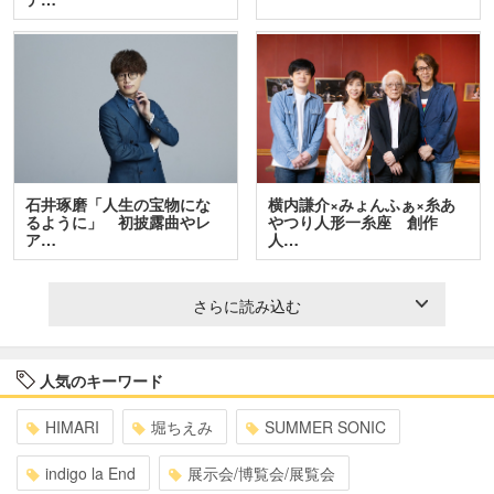
石井琢磨「人生の宝物にな
横内謙介×みょんふぁ×糸あ
るように」 初披露曲やレ
やつり人形一糸座 創作
ア…
人…
さらに読み込む
人気のキーワード
HIMARI
堀ちえみ
SUMMER SONIC
indigo la End
展示会/博覧会/展覧会