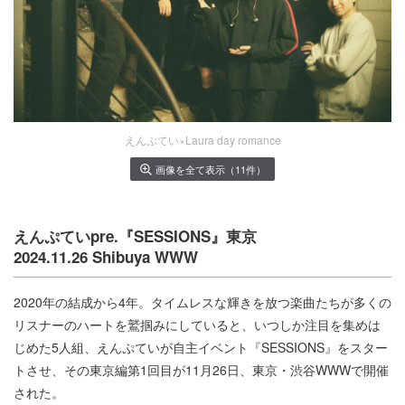
えんぷてい×Laura day romance
画像を全て表示（11件）
えんぷていpre.『SESSIONS』東京
2024.11.26 Shibuya WWW
2020年の結成から4年。タイムレスな輝きを放つ楽曲たちが多くの
リスナーのハートを鷲掴みにしていると、いつしか注目を集めは
じめた5人組、えんぷていが自主イベント『SESSIONS』をスター
トさせ、その東京編第1回目が11月26日、東京・渋谷WWWで開催
された。