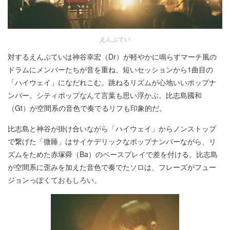
えんぷてい
対するえんぷていは神谷幸宏（Dr）が軽やかに鳴らすマーチ風の
ドラムにメンバーたちが音を重ね、短いセッションから1曲目の
「ハイウェイ」になだれこむ。跳ねるリズムが心地いいポップナ
ンバー。シティポップなんて言葉も思い浮かぶ。比志島國和
（Gt）が空間系の音色で奏でるリフも印象的だ。
比志島と神谷が掛け合いながら「ハイウェイ」からノンストップ
で繋げた「微睡」はサイケデリックなポップナンバーながら、リ
ズムをためた赤塚舜（Ba）のベースプレイで差を付ける。比志島
が空間系に歪みを加えた音色で奏でたソロは、フレーズがフュー
ジョンっぽくておもしろい。