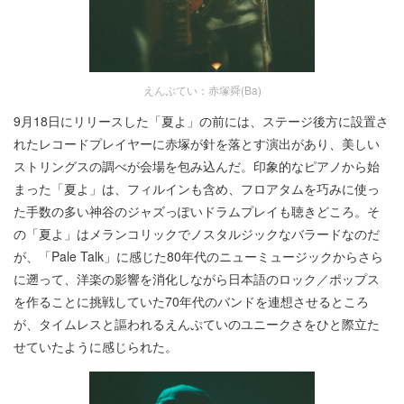
えんぷてい：赤塚舜(Ba)
9月18日にリリースした「夏よ」の前には、ステージ後方に設置さ
れたレコードプレイヤーに赤塚が針を落とす演出があり、美しい
ストリングスの調べが会場を包み込んだ。印象的なピアノから始
まった「夏よ」は、フィルインも含め、フロアタムを巧みに使っ
た手数の多い神谷のジャズっぽいドラムプレイも聴きどころ。そ
の「夏よ」はメランコリックでノスタルジックなバラードなのだ
が、「Pale Talk」に感じた80年代のニューミュージックからさら
に遡って、洋楽の影響を消化しながら日本語のロック／ポップス
を作ることに挑戦していた70年代のバンドを連想させるところ
が、タイムレスと謳われるえんぷていのユニークさをひと際立た
せていたように感じられた。