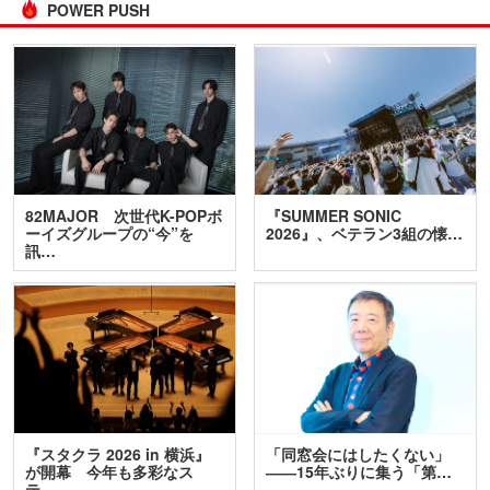
POWER PUSH
82MAJOR 次世代K-POPボ
『SUMMER SONIC
ーイズグループの“今”を
2026』、ベテラン3組の懐…
訊…
『スタクラ 2026 in 横浜』
「同窓会にはしたくない」
が開幕 今年も多彩なス
――15年ぶりに集う「第…
テ…