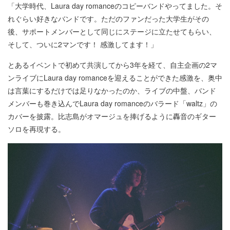
「大学時代、Laura day romanceのコピーバンドやってました。そ
れぐらい好きなバンドです。ただのファンだった大学生がその
後、サポートメンバーとして同じにステージに立たせてもらい、
そして、ついに2マンです！ 感激してます！」
とあるイベントで初めて共演してから3年を経て、自主企画の2マ
ンライブにLaura day romanceを迎えることができた感激を、奥中
は言葉にするだけでは足りなかったのか、ライブの中盤、バンド
メンバーも巻き込んでLaura day romanceのバラード「waltz」の
カバーを披露。比志島がオマージュを捧げるように轟音のギター
ソロを再現する。