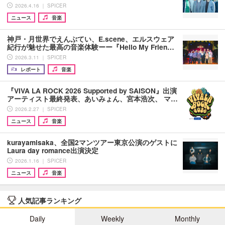
2026.4.16 ｜ SPICER
ニュース
音楽
神戸・月世界でえんぷてい、E.scene、エルスウェア
紀行が魅せた最高の音楽体験ーー『Hello My Frien…
2026.3.11 ｜ SPICER
レポート
音楽
『VIVA LA ROCK 2026 Supported by SAISON』出演
アーティスト最終発表、あいみょん、宮本浩次、 マ…
2026.2.27 ｜ SPICER
ニュース
音楽
kurayamisaka、全国2マンツアー東京公演のゲストに
Laura day romance出演決定
2026.1.16 ｜ SPICER
ニュース
音楽
人気記事ランキング
Daily
Weekly
Monthly