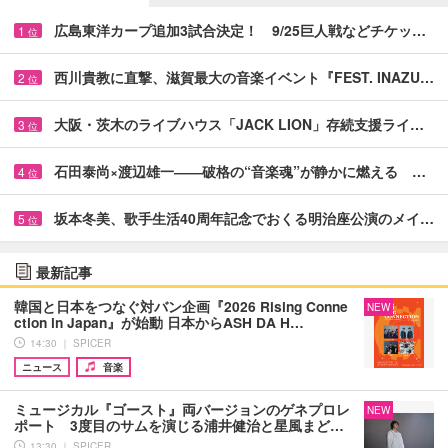
広島東洋カープ追加3試合決定！ 9/25巨人戦などチケッ…
1
位
西川貴教に直撃、滋賀最大の音楽イベント『FEST. INAZU…
2
位
大阪・茨木のライブハウス「JACK LION」存続支援ライ…
3
位
石田泰尚×渡辺雄一――破格の“音楽魂”が静かに燃える …
4
位
坂本冬美、歌手生活40周年記念でおくる明治座公演のメイ…
5
位
最新記事
韓国と日本をつなぐ対バン企画『2026 Rising Conne
NEW
ction in Japan』が始動 日本からASH DA H…
14:30 ｜ SPICER
ニュース
音楽
ミュージカル『ゴースト』両バージョンのゲネプロレ
NEW
ポート 3度目のサムを演じる浦井健治と星風まど…
13:30 ｜ SPICER