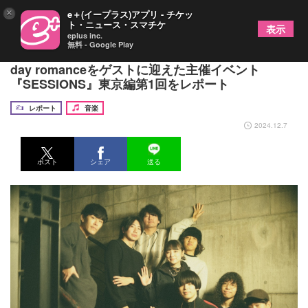
×
e＋(イープラス)アプリ - チケッ
ト・ニュース・スマチケ
表示
eplus inc.
無料 - Google Play
えんぷてい 「心からやりたい2マンを」、Laura
day romanceをゲストに迎えた主催イベント
『SESSIONS』東京編第1回をレポート
レポート
音楽
2024.12.7
ポスト
シェア
送る