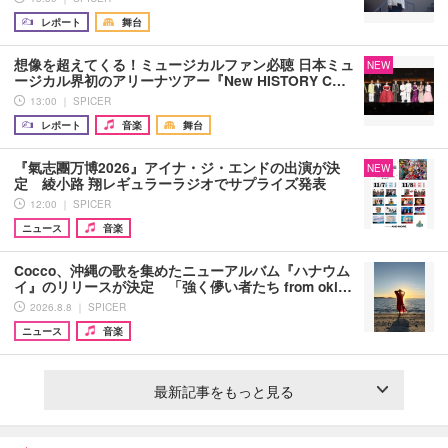
レポート
舞台
想像を超えてくる！ミュージカルファン必聴 日本ミュ
NEW
ージカル界初のアリーナツアー『New HISTORY C…
13:00 ｜ SPICER
レポート
音楽
舞台
『氣志團万博2026』アイナ・ジ・エンドの出演が決
NEW
定 綾小路 翔レギュラーラジオでサプライズ発表
12:00 ｜ SPICER
ニュース
音楽
Cocco、沖縄の歌を集めたニューアルバム『ハナウム
イ』のリリースが決定 「強く儚い者たち from oki…
2026.8.8 ｜ SPICER
ニュース
音楽
最新記事をもっと見る