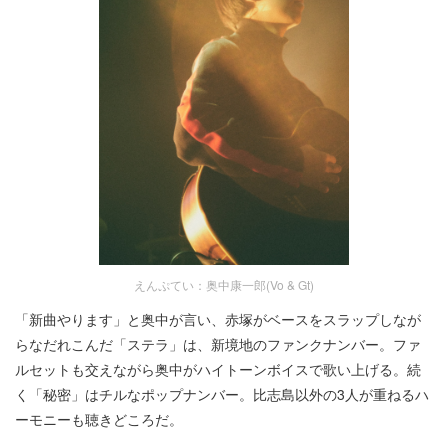
えんぷてい：奥中康一郎(Vo & Gt)
「新曲やります」と奥中が言い、赤塚がベースをスラップしなが
らなだれこんだ「ステラ」は、新境地のファンクナンバー。ファ
ルセットも交えながら奥中がハイトーンボイスで歌い上げる。続
く「秘密」はチルなポップナンバー。比志島以外の3人が重ねるハ
ーモニーも聴きどころだ。