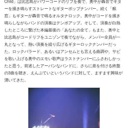
Child」は比志島がパワーコードのリフを奏で、奥中が轟音でギタ
ーを掻き鳴らすストレートなギターポップナンバー。続く「舷
窓」もギターが轟音で鳴るオルタナロック。奥中がコードを掻き
鳴らしながらバンドの演奏はテンポアップ。そして、演奏が白熱
したところに繋げた本編最後の「あなたの全て」もまた、奥中と
比志島がコードリフをユニゾンで奏でながら、メンバー全員が一
丸となって、熱い演奏を繰り広げるギターロックナンバーだっ
た。ロックバラード、あるいはアンセムとも言える曲調や、サビ
を歌い上げる奥中のエモい歌声はラストナンバーにふさわしかっ
たと思う。前述したアーバンなバンドに、さらに差を付ける終盤
の3曲を聴き、えんぷていというバンドに対して、ますます興味が
湧いてきた。