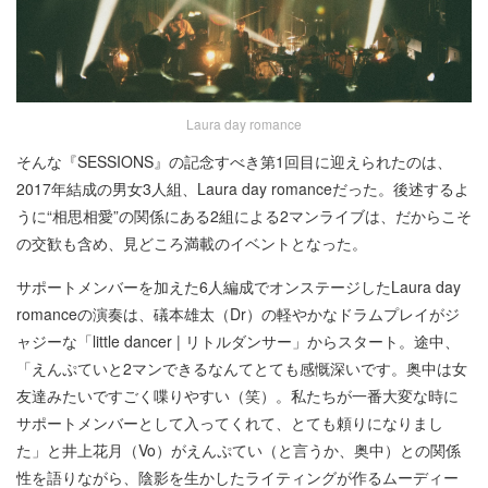
Laura day romance
そんな『SESSIONS』の記念すべき第1回目に迎えられたのは、
2017年結成の男女3人組、Laura day romanceだった。後述するよ
うに“相思相愛”の関係にある2組による2マンライブは、だからこそ
の交歓も含め、見どころ満載のイベントとなった。
サポートメンバーを加えた6人編成でオンステージしたLaura day
romanceの演奏は、礒本雄太（Dr）の軽やかなドラムプレイがジ
ャジーな「little dancer | リトルダンサー」からスタート。途中、
「えんぷていと2マンできるなんてとても感慨深いです。奥中は女
友達みたいですごく喋りやすい（笑）。私たちが一番大変な時に
サポートメンバーとして入ってくれて、とても頼りになりまし
た」と井上花月（Vo）がえんぷてい（と言うか、奥中）との関係
性を語りながら、陰影を生かしたライティングが作るムーディー