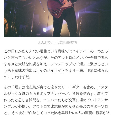
えんぷてい：比志島國和(Gt)
この日しかありえない選曲という意味ではハイライトの一つだっ
たと言ってもいいと思うが、そのアウトロにメンバー全員で鳴ら
すキメと大胆な転調を加え、ノンストップで「煙」に繋げるとい
うある意味の演出は、そのハイライトをより一層、印象に残るも
のにしたはずだ。
その「煙」は比志島が奏でる泣きのリードギターも含め、ノスタ
ルジックな魅力もあるポップナンバーだ。音数を詰めず、敢えて
作ったと思しき隙間を、メンバーたちが交互に埋めていくアンサ
ンブルが心憎い。アウトロで比志島が閃かせた長尺のギターソロ
と、その後ろで白熱していった比志島以外の4人の演奏に観客が大