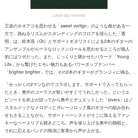
Laura day romance
王道のネオアコを思わせる「sweet vertigo」のような曲がある一
方で、跳ねるリズムがスタンディングのフロアを揺らした「透
明」は、鈴木迅（Gt）とサポートギタリストによる2本のギターの
アンサンブルがルースなロックンロールを思わせるところが個人
的にはツボだった。また、じっくりと聴かせたバラード「Young
Life」から繋げたエモい魅力もあるパワーポップナンバー
「brighter brighter」では、その2本のギターがグランジィに鳴る。
「せっかくの2マンなのでコラボします。サポートで入ってもらっ
たとき、奥中のコーラスが歌いやすくてうれしかった」というエ
ピソードを井上が語ってから奥中とデュエットした「lovers」はノ
スタルジックなメロディとガレージロック風のギターの組み合わ
せもさることながら、サポートベーシストがそこに加えるファン
キーなベースリフも聴きどころ。声を張り上げる奥中の熱唱と、
それに応えるバンドの熱演に客席から声が上がる。