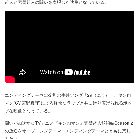
超人と完璧超人の闘いを表現した映像となっている。
エンディングテーマは令和の牛丼ソング「29（にく）」。キン肉
マン(CV:宮野真守)による軽快なラップと共に繰り広げられるポッ
プな映像となっている。
闘いが加速するTVアニメ『キン肉マン』完璧超人始祖編Season 2
の放送をオープニングテーマ、エンディングテーマとともに楽し
みたい。