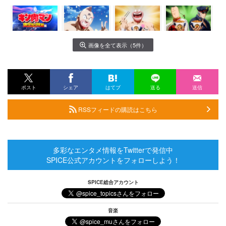
画像を全て表示（5件）
ポスト
シェア
はてブ
送る
送信
RSSフィードの購読はこちら
多彩なエンタメ情報をTwitterで発信中
SPICE公式アカウントをフォローしよう！
SPICE総合アカウント
音楽