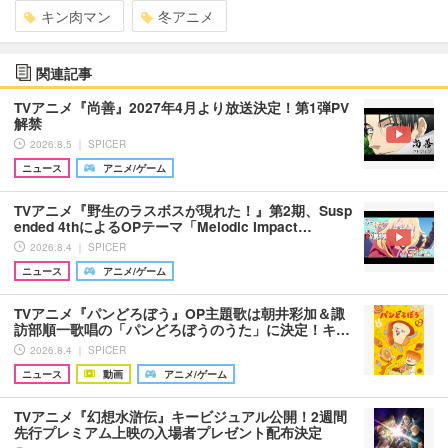
キン肉マン
冬アニメ
関連記事
TVアニメ『尚善』2027年4月より放送決定！第1弾PV
解禁
2026.8.5 ｜ SPICER
ニュース
アニメ/ゲーム
TVアニメ『野生のラスボスが現れた！』第2期、Susp
ended 4thによるOPテーマ「Melodic Impact…
2026.8.4 ｜ SPICER
ニュース
アニメ/ゲーム
TVアニメ『パンどろぼう』OP主題歌は朝井彩加＆諏
訪部順一歌唱の「パンどろぼうのうた」に決定！キ…
2026.8.4 ｜ SPICER
ニュース
動画
アニメ/ゲーム
TVアニメ『幻想水滸伝』キービジュアル公開！2週間
先行プレミアム上映の入場者プレゼント配布決定