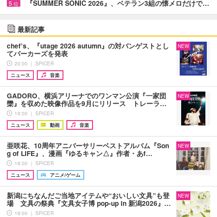
『SUMMER SONIC 2026』、ベテラン3組の懐メロだけで…
5
位
最新記事
chef’s、『utage 2026 autumn』の対バンゲストとし
NEW
てパーカーズを発表
20:00 ｜ SPICER
ニュース
音楽
GADORO、横浜アリーナでのワンマン公演『一家団
NEW
欒』を収めた映像作品を9月にリリース トレーラ…
19:00 ｜ SPICER
ニュース
動画
音楽
亜咲花、10周年アニバーサリーベストアルバム『Son
NEW
g of LIFE』、漫画『ゆるキャン△』作者・あf…
19:00 ｜ SPICER
ニュース
アニメ/ゲーム
新潟にちなんだご当地アイテムや“おいしい文具”も登
NEW
場 文具の祭典『文具女子博 pop-up in 新潟2026』…
19:00 ｜ SPICER