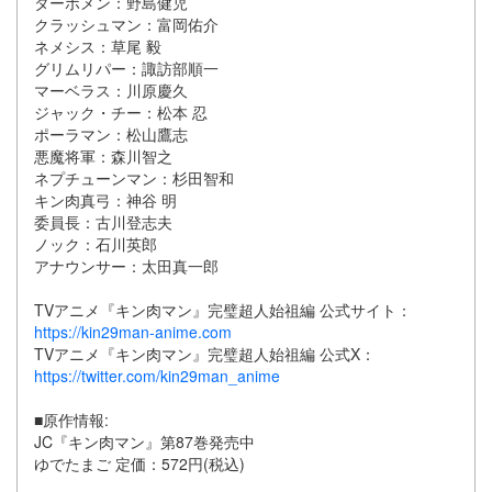
ターボメン：野島健児
クラッシュマン：富岡佑介
ネメシス：草尾 毅
グリムリパー：諏訪部順一
マーベラス：川原慶久
ジャック・チー：松本 忍
ポーラマン：松山鷹志
悪魔将軍：森川智之
ネプチューンマン：杉田智和
キン肉真弓：神谷 明
委員長：古川登志夫
ノック：石川英郎
アナウンサー：太田真一郎
TVアニメ『キン肉マン』完璧超人始祖編 公式サイト：
https://kin29man-anime.com
TVアニメ『キン肉マン』完璧超人始祖編 公式X：
https://twitter.com/kin29man_anime
■原作情報:
JC『キン肉マン』第87巻発売中
ゆでたまご 定価：572円(税込)