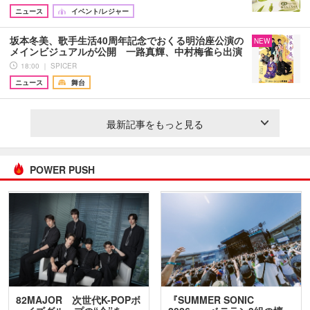
ニュース
イベント/レジャー
坂本冬美、歌手生活40周年記念でおくる明治座公演の
NEW
メインビジュアルが公開 一路真輝、中村梅雀ら出演
18:00 ｜ SPICER
ニュース
舞台
最新記事をもっと見る
POWER PUSH
82MAJOR 次世代K-POPボ
『SUMMER SONIC