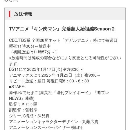
放送情報
TVアニメ『キン肉マン』完璧超人始祖編Season 2
CBC/TBS系 全国28局ネット「アガルアニメ」枠にて毎週日
曜夜11時30分～放送中
（初回放送は11時57分～）
※放送時間は編成の都合などにより変更となる可能性がござい
ます。
BS11にて2025年1月17日(金)夕方6:30 ～
アニマックスにて2025 年 1月25日（土）夜9:00～
リピート放送：翌日 毎週日曜8：00～8：30
■STAFF:
原作:ゆでたまご(集英社『週刊プレイボーイ』『週プレ
NEWS』連載)
監督：さとう陽
副監督：曽我準
シリーズ構成：深見真
アニメーションキャラクターデザイン：丸藤広貴
アニメーションスーパーバイザー 横田守