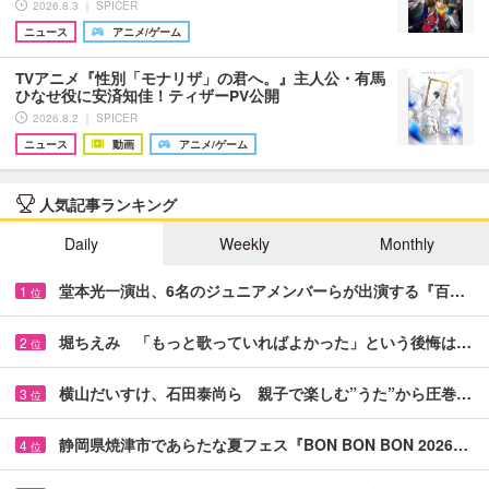
2026.8.3 ｜ SPICER
ニュース
アニメ/ゲーム
TVアニメ『性別「モナリザ」の君へ。』主人公・有馬
ひなせ役に安済知佳！ティザーPV公開
2026.8.2 ｜ SPICER
ニュース
動画
アニメ/ゲーム
人気記事ランキング
Daily
Weekly
Monthly
堂本光一演出、6名のジュニアメンバーらが出演する『百…
1
位
堀ちえみ 「もっと歌っていればよかった」という後悔は…
2
位
横山だいすけ、石田泰尚ら 親子で楽しむ”うた”から圧巻…
3
位
静岡県焼津市であらたな夏フェス『BON BON BON 2026…
4
位