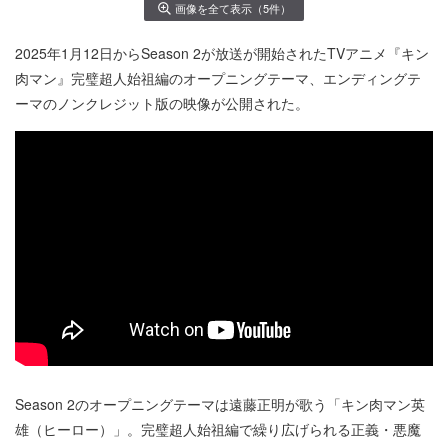
画像を全て表示（5件）
2025年1月12日からSeason 2が放送が開始されたTVアニメ『キン
肉マン』完璧超人始祖編のオープニングテーマ、エンディングテ
ーマのノンクレジット版の映像が公開された。
Season 2のオープニングテーマは遠藤正明が歌う「キン肉マン英
雄（ヒーロー）」。完璧超人始祖編で繰り広げられる正義・悪魔