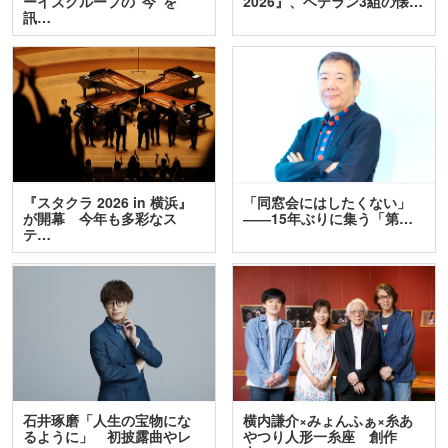
ーイズグループの“今”を
2026』、ベテラン3組の懐…
訊…
『スタクラ 2026 in 横浜』
「同窓会にはしたくない」
が開幕 今年も多彩なス
――15年ぶりに集う「第…
テ…
石井琢磨「人生の宝物にな
横内謙介×みょんふぁ×糸あ
るように」 初披露曲やレ
やつり人形一糸座 創作