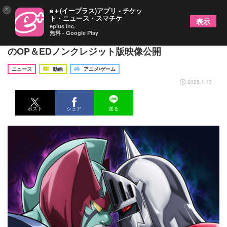
×
e＋(イープラス)アプリ - チケッ
ト・ニュース・スマチケ
表示
eplus inc.
無料 - Google Play
TVアニメ『キン肉マン』完璧超人始祖編Season 2
のOP＆EDノンクレジット版映像公開
ニュース
動画
アニメ/ゲーム
2025.1.13
ポスト
シェア
送る