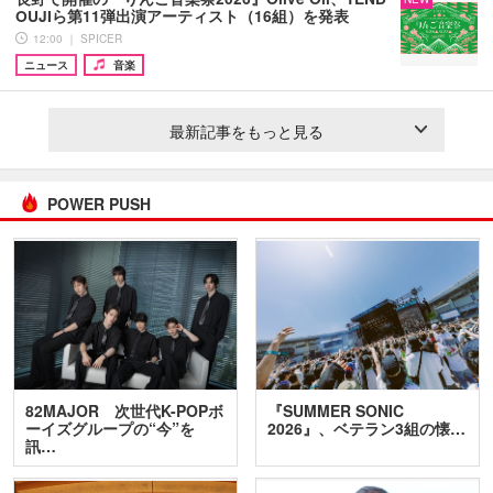
OUJIら第11弾出演アーティスト（16組）を発表
12:00 ｜ SPICER
ニュース
音楽
最新記事をもっと見る
POWER PUSH
82MAJOR 次世代K-POPボ
『SUMMER SONIC
ーイズグループの“今”を
2026』、ベテラン3組の懐…
訊…