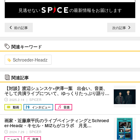
見逃せない
の最新情報をお届けします
前の記事
次の記事
関連キーワード
Schroeder-Headz
関連記事
【対談】渡辺シュンスケ×伊澤一葉 出会い、音楽、
そして共演ライブについて、ゆっくりたっぷり語り…
2025.2.14 ｜ SPICER
動画
インタビュー
音楽
画家・近藤康平氏のライブペインティングとSchroed
er-Headz・キセル・MIZらがコラボ 月見…
2024.7.29 ｜ SPICER
ニュース
音楽