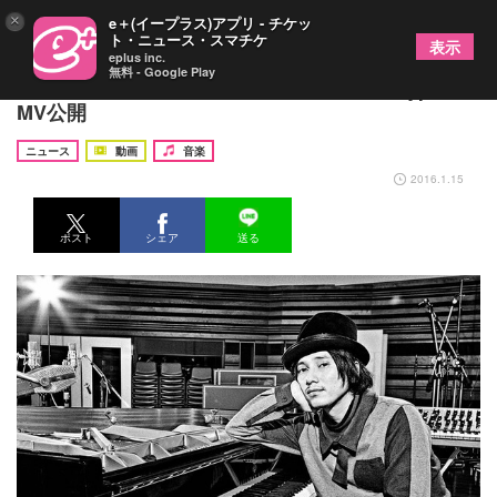
×
e＋(イープラス)アプリ - チケッ
ト・ニュース・スマチケ
表示
eplus inc.
無料 - Google Play
Schroeder-Headz、360度カメラ撮影の「Hype」
MV公開
ニュース
動画
音楽
2016.1.15
ポスト
シェア
送る