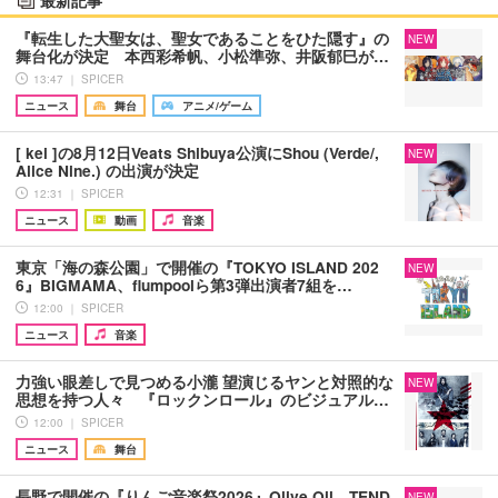
最新記事
『転生した大聖女は、聖女であることをひた隠す』の
NEW
舞台化が決定 本西彩希帆、小松準弥、井阪郁巳が…
13:47 ｜ SPICER
ニュース
舞台
アニメ/ゲーム
[ kei ]の8月12日Veats Shibuya公演にShou (Verde/,
NEW
Alice Nine.) の出演が決定
12:31 ｜ SPICER
ニュース
動画
音楽
東京「海の森公園」で開催の『TOKYO ISLAND 202
NEW
6』BIGMAMA、flumpoolら第3弾出演者7組を…
12:00 ｜ SPICER
ニュース
音楽
力強い眼差しで見つめる小瀧 望演じるヤンと対照的な
NEW
思想を持つ人々 『ロックンロール』のビジュアル…
12:00 ｜ SPICER
ニュース
舞台
長野で開催の『りんご音楽祭2026』Olive Oil、TEND
NEW