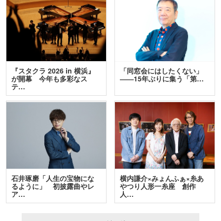
『スタクラ 2026 in 横浜』
「同窓会にはしたくない」
が開幕 今年も多彩なス
――15年ぶりに集う「第…
テ…
石井琢磨「人生の宝物にな
横内謙介×みょんふぁ×糸あ
るように」 初披露曲やレ
やつり人形一糸座 創作
ア…
人…