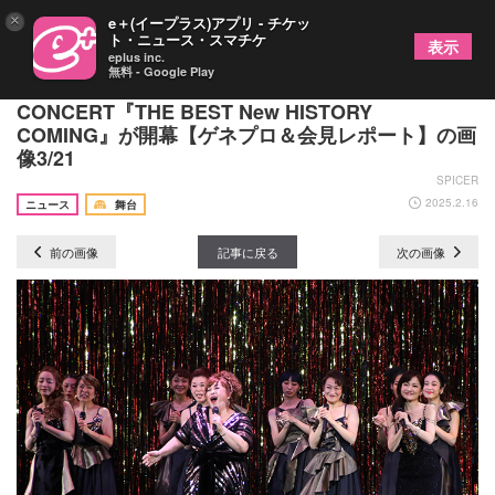
×
e＋(イープラス)アプリ - チケッ
ト・ニュース・スマチケ
表示
eplus inc.
無料 - Google Play
53作品の楽曲を豪華キャストが披露 帝国劇場
CONCERT『THE BEST New HISTORY
COMING』が開幕【ゲネプロ＆会見レポート】の画
像3/21
SPICER
2025.2.16
ニュース
舞台
前の画像
記事に戻る
次の画像