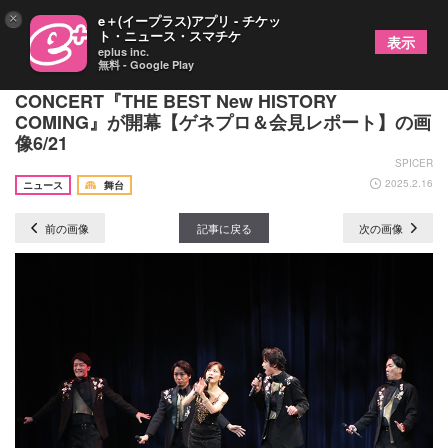
×
e＋(イープラス)アプリ - チケッ
ト・ニュース・スマチケ
表示
eplus inc.
無料 - Google Play
53作品の楽曲を豪華キャストが披露 帝国劇場
CONCERT『THE BEST New HISTORY
COMING』が開幕【ゲネプロ＆会見レポート】の画
像6/21
SPICER
2025.2.16
ニュース
舞台
前の画像
記事に戻る
次の画像