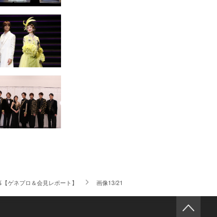
』が開幕【ゲネプロ＆会見レポート】
画像13/21