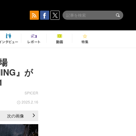
場
MING』が
1
SPICER
2025.2.16
次の画像