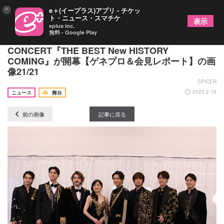
×
e＋(イープラス)アプリ - チケッ
ト・ニュース・スマチケ
表示
eplus inc.
無料 - Google Play
53作品の楽曲を豪華キャストが披露 帝国劇場
CONCERT『THE BEST New HISTORY
COMING』が開幕【ゲネプロ＆会見レポート】の画
像21/21
SPICER
2025.2.16
ニュース
舞台
前の画像
記事に戻る