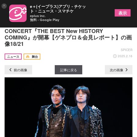
×
e＋(イープラス)アプリ - チケッ
ト・ニュース・スマチケ
表示
eplus inc.
無料 - Google Play
53作品の楽曲を豪華キャストが披露 帝国劇場
CONCERT『THE BEST New HISTORY
COMING』が開幕【ゲネプロ＆会見レポート】の画
像18/21
SPICER
2025.2.16
ニュース
舞台
前の画像
記事に戻る
次の画像