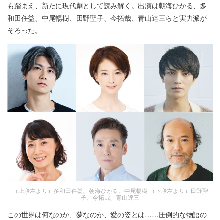
も踏まえ、新たに現代劇として読み解く。出演は朝海ひかる、多
和田任益、中尾暢樹、田野聖子、今拓哉、青山達三らと実力派が
そろった。
（上段左より）多和田任益、朝海ひかる、中尾暢樹 （下段左より）田野聖
子、今拓哉、青山達三
この世界は何なのか、夢なのか、愛の姿とは……圧倒的な物語の