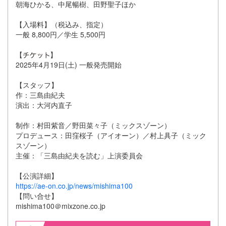
朝海ひかる、中尾暢樹、田野聖子ほか
【入場料】（税込み、指定）
一般 8,800円／学生 5,500円
【
】
2025年4月19日(土) 一般発売開始
【スタッフ】
作：三島由紀夫
演出：大河内直子
制作：村田紫音／野田菜々子（ミックスゾーン）
プロデュース：田窪桜子（アイオーン）／村上具子（ミック
スゾーン）
主催：「三島由紀夫を読む」上演委員会
【公演詳細】
https://ae-on.co.jp/news/mishima100
【問い合せ】
mishima100＠mixzone.co.jp