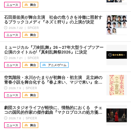
ニュース
舞台
石田亜佑美が舞台主演 社会の危うさを冷徹に照射す
るブラックコメディ『ネズミ狩り』の上演が決定
2026.7.22 ｜ SPICER
ニュース
舞台
ミュージカル『刀剣乱舞』26～27年大型ライブツアー
公演のタイトルが『真剣乱舞祭2026』に決定
2026.7.21 ｜ SPICER
ニュース
舞台
アニメ/ゲーム
空気階段・水川かたまりが初舞台・初主演 足立紳の
青春小説を舞台化する『春よ来い、マジで来い』全…
2026.7.9 ｜ SPICER
ニュース
舞台
劇団スタジオライフが軽快に、情熱的におくる チェ
コの国民的作家の傑作戯曲『マクロプロスの処方箋…
2026.7.8 ｜ SPICER
ニュース
舞台