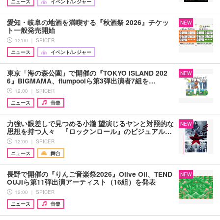
ニュース
イベント/レジャー
愛知・岐阜の地酒を満喫する『秋酒祭 2026』チケッ
NEW
ト一般発売開始
12:00 ｜ SPICER
ニュース
イベント/レジャー
東京「海の森公園」で開催の『TOKYO ISLAND 202
NEW
6』BIGMAMA、flumpoolら第3弾出演者7組を…
12:00 ｜ SPICER
ニュース
音楽
力強い眼差しで見つめる小瀧 望演じるヤンと対照的な
NEW
思想を持つ人々 『ロックンロール』のビジュアル…
12:00 ｜ SPICER
ニュース
舞台
長野で開催の『りんご音楽祭2026』Olive Oil、TEND
NEW
OUJIら第11弾出演アーティスト（16組）を発表
12:00 ｜ SPICER
ニュース
音楽