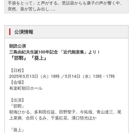
手袋をとって」と声がする。受話器からも康子の声が響く中、
突然、葵が苦しみ出し…。
公演情報
朗読公演
三島由紀夫生誕100年記念 「近代能楽集」よりⅠ
『邯鄲』 『葵上』
【日程】
2025年5月13日（火）18時 ／5月14日（水）13時・17時
【会場】
有楽町朝日ホール
【出演】
『邯鄲』
朝海ひかる、多和田任益、田野聖子、今拓哉、青山達三、尾
上菜摘、合田くるみ、千葉紅花、溝口悟光ほか
『葵上』