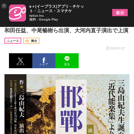
×
e＋(イープラス)アプリ - チケッ
ト・ニュース・スマチケ
表示
eplus inc.
無料 - Google Play
三島由紀夫作品の朗読公演が決定 朝海ひかる、多
和田任益、中尾暢樹ら出演、大河内直子演出で上演
ニュース
舞台
2025.3.27
ポスト
シェア
送る