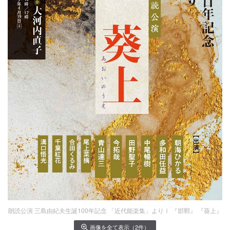
朗読公演 三島由紀夫生誕100年記念 「近代能楽集」よりⅠ 『邯鄲』 『葵上』
画像を全て表示（2件）