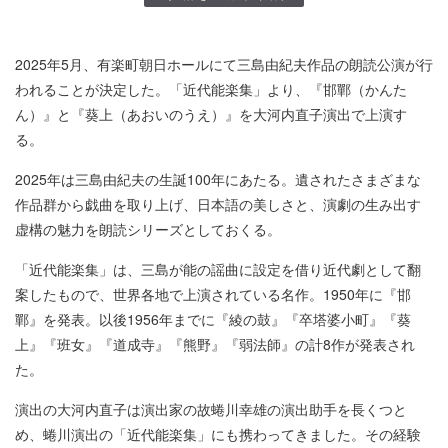
2025年5月、有楽町朝日ホールにて三島由紀夫作品の朗読公演が行
われることが決定した。「近代能楽集」より、『邯鄲（かんた
ん）』と『葵上（あおいのうえ）』を大河内直子演出で上演す
る。
2025年は三島由紀夫の生誕100年にあたる。遺されたさまざまな
作品群から戯曲を取り上げ、日本語の美しさと、演劇の生み出す
虚構の魅力を朗読シリーズとしておくる。
「近代能楽集」は、三島が能の謡曲に設定を借り近代劇として翻
案したもので、世界各地で上演されている名作。1950年に『邯
鄲』を発表。以後1956年までに『綾の鼓』『卒塔婆小町』『葵
上』『班女』『道成寺』『熊野』『弱法師』の計8作が発表され
た。
演出の大河内直子は演出家の故蜷川幸雄の演出助手を長くつと
め、蜷川演出の「近代能楽集」にも携わってきました。その経験