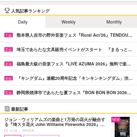
人気記事ランキング
Daily
Weekly
Monthly
熊本県人吉市の野外音楽フェス『Rural Act'26』TENDOU…
1
位
埼玉であらたな文具販売イベントがスタート 『まるっと…
2
位
福島最大級の音楽フェス『LIVE AZUMA 2026』無料で楽…
3
位
『キングダム』連載20周年記念「キンキンキングダム」渋…
4
位
静岡県焼津市であらたな夏フェス『BON BON BON 2026…
5
位
最新記事
ジョン・ウィリアムズの楽曲と1万発の花火が融合す
NEW
る『埼スタ花火 John Williams Fireworks 2026』…
12:00 ｜ SPICER