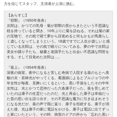
力を信じてスタッフ、主演者が上演に挑む。
【あらすじ】
『邯鄲』（1950年発表）
次郎は、かつての乳母・菊が邯鄲の里からきたという不思議な
枕を持っていると聞き、10年ぶりに菊を訪ねる。それは菊の家
の宝物で、その枕で寝て夢から目覚めると何もかもが馬鹿らし
く虚しくなってしまうという。18歳ですでに人生が虚しいと感
じている次郎は、その枕で眠りについてみる。夢の中で次郎は
美女や踊り子たち、秘書と老国手たちと出会い不思議な問答を
する。そして目覚めた次郎は…。
『葵上』（1954年発表）
深夜の病室。夜中になると苦しむ奇病で入院する葵のもとへ美
貌の夫・若林光がやってくる。看護婦によるとブルジョワの中
年女性が毎夜、見舞いにくるという。黒い手袋をしたその中年
女性は、光とかつて恋仲だった六条康子だった。葵を苦しめて
いたのは康子の生霊だったのだ。光と再会した康子は幸福だっ
た昔の思い出を語り出す。その不思議な魔力に引き込まれそう
になる光だが、葵の声で我に返り、康子を拒絶する。康子が消
えた後、光は康子の家に電話をかける。康子は電話に出てずっ
と家にいたという。その時、病室のドアの外から「忘れた黒い