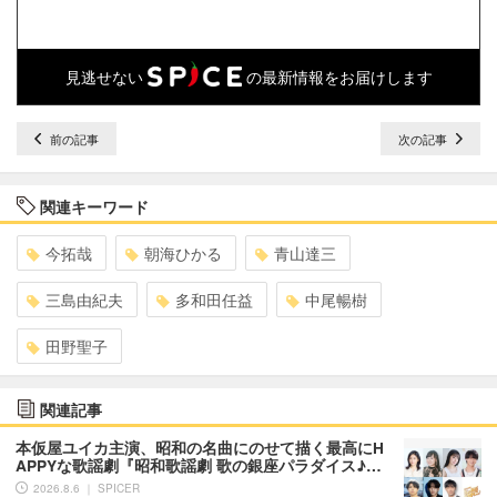
見逃せない
の最新情報をお届けします
前の記事
次の記事
関連キーワード
今拓哉
朝海ひかる
青山達三
三島由紀夫
多和田任益
中尾暢樹
田野聖子
関連記事
本仮屋ユイカ主演、昭和の名曲にのせて描く最高にH
APPYな歌謡劇『昭和歌謡劇 歌の銀座パラダイス♪…
2026.8.6 ｜ SPICER