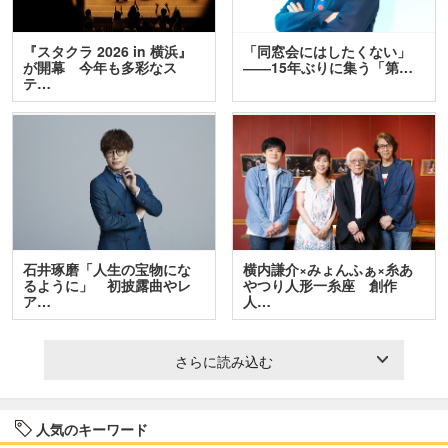
『スタクラ 2026 in 横浜』
「同窓会にはしたくない」
が開幕 今年も多彩なス
――15年ぶりに集う「第…
テ…
石井琢磨「人生の宝物にな
横内謙介×みょんふぁ×糸あ
るように」 初披露曲やレ
やつり人形一糸座 創作
ア…
人…
さらに読み込む
人気のキーワード