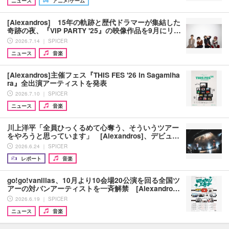
ニュース
アニメ/ゲーム
[Alexandros] 15年の軌跡と歴代ドラマーが集結した
奇跡の夜、『VIP PARTY '25』の映像作品を9月にリ…
2026.7.14 ｜ SPICER
ニュース
音楽
[Alexandros]主催フェス『THIS FES '26 in Sagamiha
ra』全出演アーティストを発表
2026.7.10 ｜ SPICER
ニュース
音楽
川上洋平「全員ひっくるめて心奪う、そういうツアー
をやろうと思っています」 [Alexandros]、デビュ…
2026.6.24 ｜ SPICER
レポート
音楽
go!go!vanillas、10月より10会場20公演を回る全国ツ
アーの対バンアーティストを一斉解禁 [Alexandro…
2026.6.19 ｜ SPICER
ニュース
音楽