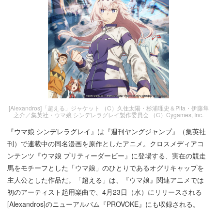
[Alexandros]「超える」ジャケット （C）久住太陽・杉浦理史＆Pita・伊藤隼
之介／集英社・ウマ娘 シンデレラグレイ製作委員会 （C）Cygames, Inc.
『ウマ娘 シンデレラグレイ』は『週刊ヤングジャンプ』（集英社
刊）で連載中の同名漫画を原作としたアニメ。クロスメディアコ
ンテンツ『ウマ娘 プリティーダービー』に登場する、実在の競走
馬をモチーフとした「ウマ娘」のひとりであるオグリキャップを
主人公とした作品だ。「超える」は、『ウマ娘』関連アニメでは
初のアーティスト起用楽曲で、4月23日（水）にリリースされる
[Alexandros]のニューアルバム『PROVOKE』にも収録される。