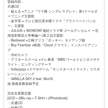
収録内容：
共通CD
・超える ※アニメ『ウマ娘 シンデレラグレイ』第1クールオ
ープニング主題歌
・金字塔 ※ テレビ朝日系木曜ドラマ『プライベートバンカ
ー』主題歌
・JULIUS ※ WOWOW｢連続ドラマW ゴールデンカムイ ー北
海道刺青囚人争奪編ー｣第２話主題歌
・Backseat ※江崎グリコ『ポッキー』タイアップ曲
・Boy Fearless ※映画『Cloud クラウド』インスパイアソン
グ
・冷めちゃう
・アフタースクール ※テレ東系「WBS ワールドビジネスサテ
ライト」エンディングテーマ
・todayyyyy ※スマホゲーム『モンスターストライク』コラボ
レーションソング
・VANILLA SKY 2 feat. WurtS
他 新曲多数収録予定
完全生産限定盤
[2CD＋2Blu-ray＋T-Shirt＋2Photobook]
・共通CD
・特典CD