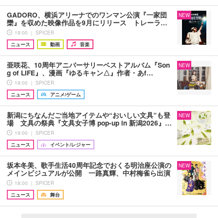
GADORO、横浜アリーナでのワンマン公演『一家団
NEW
欒』を収めた映像作品を9月にリリース トレーラ…
19:00 ｜ SPICER
ニュース
動画
音楽
亜咲花、10周年アニバーサリーベストアルバム『Son
NEW
g of LIFE』、漫画『ゆるキャン△』作者・あf…
19:00 ｜ SPICER
ニュース
アニメ/ゲーム
新潟にちなんだご当地アイテムや“おいしい文具”も登
NEW
場 文具の祭典『文具女子博 pop-up in 新潟2026』…
19:00 ｜ SPICER
ニュース
イベント/レジャー
坂本冬美、歌手生活40周年記念でおくる明治座公演の
NEW
メインビジュアルが公開 一路真輝、中村梅雀ら出演
18:00 ｜ SPICER
ニュース
舞台