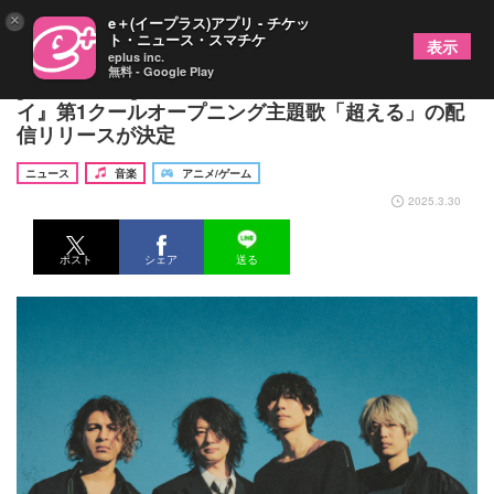
×
e＋(イープラス)アプリ - チケッ
ト・ニュース・スマチケ
表示
eplus inc.
無料 - Google Play
[Alexandros]、アニメ『ウマ娘 シンデレラグレ
イ』第1クールオープニング主題歌「超える」の配
信リリースが決定
ニュース
音楽
アニメ/ゲーム
2025.3.30
ポスト
シェア
送る