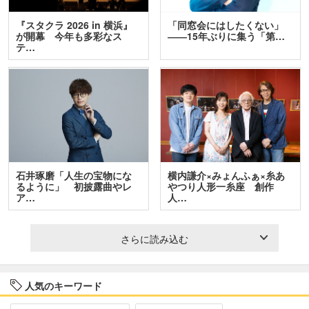
『スタクラ 2026 in 横浜』
「同窓会にはしたくない」
が開幕 今年も多彩なス
――15年ぶりに集う「第…
テ…
石井琢磨「人生の宝物にな
横内謙介×みょんふぁ×糸あ
るように」 初披露曲やレ
やつり人形一糸座 創作
ア…
人…
さらに読み込む
人気のキーワード