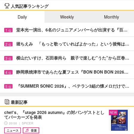
人気記事ランキング
Daily
Weekly
Monthly
堂本光一演出、6名のジュニアメンバーらが出演する『百…
1
位
堀ちえみ 「もっと歌っていればよかった」という後悔は…
2
位
横山だいすけ、石田泰尚ら 親子で楽しむ”うた”から圧巻…
3
位
静岡県焼津市であらたな夏フェス『BON BON BON 2026…
4
位
『SUMMER SONIC 2026』、ベテラン3組の懐メロだけで…
5
位
最新記事
chef’s、『utage 2026 autumn』の対バンゲストとし
NEW
てパーカーズを発表
20:00 ｜ SPICER
ニュース
音楽