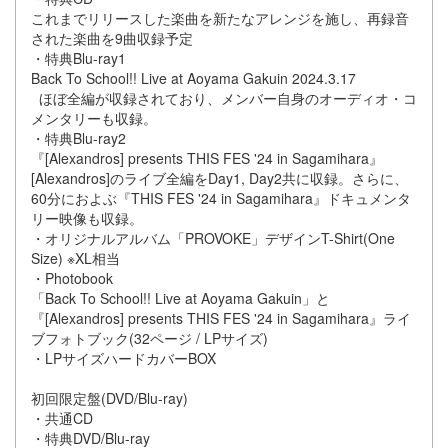
これまでリリースした楽曲を新たなアレンジを施し、再録音
された楽曲を9曲収録予定
・特典Blu-ray1
Back To School!! Live at Aoyama Gakuin 2024.3.17
ほぼ全編が収録されており、メンバー自身のオーディオ・コ
メンタリーも収録。
・特典Blu-ray2
『[Alexandros] presents THIS FES '24 in Sagamihara』
[Alexandros]のライブ全編をDay1, Day2共に収録。さらに、
60分におよぶ『THIS FES '24 in Sagamihara』ドキュメンタ
リー映像も収録。
・オリジナルアルバム「PROVOKE」デザインT-Shirt(One
Size) ※XL相当
・Photobook
「Back To School!! Live at Aoyama Gakuin」と
『[Alexandros] presents THIS FES '24 in Sagamihara』ライ
ブフォトブック(32ページ / LPサイズ)
・LPサイズハードカバーBOX
初回限定盤(DVD/Blu-ray)
・共通CD
・特典DVD/Blu-ray