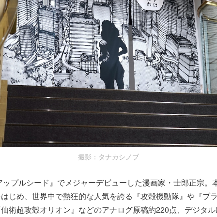
撮影：タナカシノブ
『アップルシード』でメジャーデビューした漫画家・士郎正宗。
をはじめ、世界中で熱狂的な人気を誇る『攻殻機動隊』や『ブ
仙術超攻殻オリオン』などのアナログ原稿約220点、デジタル出