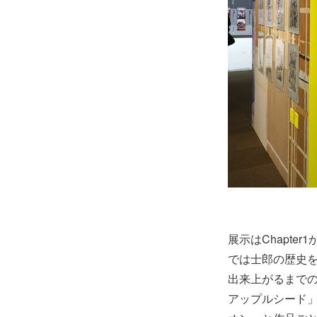
展示はChapte
では士郎の歴史を
出来上がるまでの士
アップルシード」「C