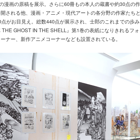
弱の漫画の原稿を展示。さらに60冊もの本人の蔵書や約30点の
公開される他、漫画・アニメ・現代アートの各分野の作家たち
0点がお目見え。総数440点が展示され、士郎のこれまでの歩
THE GHOST IN THE SHELL』第1巻の表紙になりきれる
コーナー、新作アニメコーナーなども設置されている。