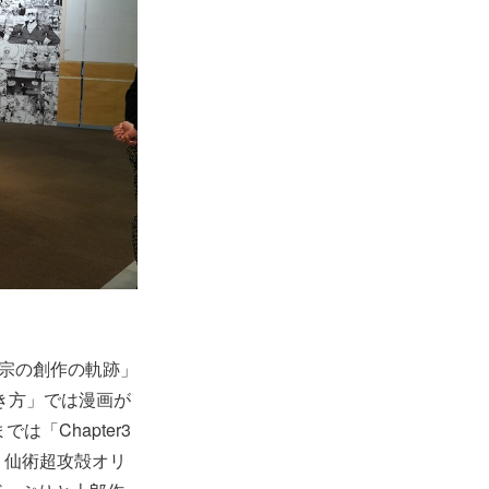
郎正宗の創作の軌跡」
描き方」では漫画が
は「Chapter3
r6 仙術超攻殻オリ