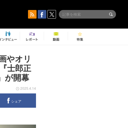
画やオリ
『士郎正
』が開幕
2025.4.14
シェア