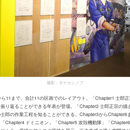
撮影：タナカシノブ
r1から11まで、合計11の区画でのレイアウト。「Chapter1 士
振り返ることができる年表が登場。「Chapter2 士郎正宗の
郎の作業工程を知ることができる。Chapter3からChapter6まで
hapter4 ドミニオン」「Chapter5 攻殻機動隊」「Chapte