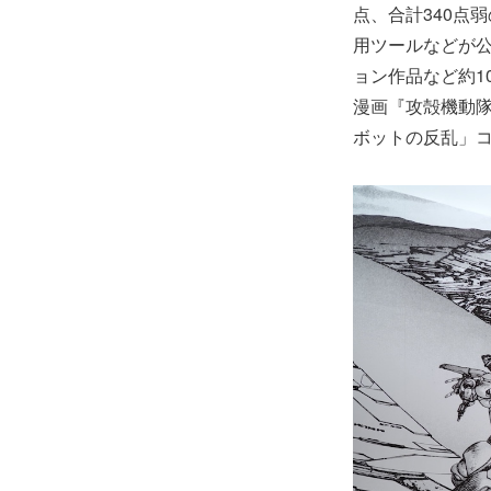
点、合計340点
用ツールなどが
ョン作品など約1
漫画『攻殻機動隊 
ボットの反乱」