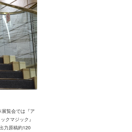
本展覧会では『ア
ラックマジック』
力原稿約120