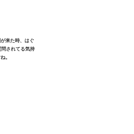
問が来た時、はぐ
質問されてる気持
すね。