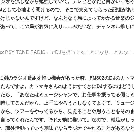
ラジオを流しながら勉強していて。テレビとかだと目がいっち
Mとして心地よく聞けるので、そこで支えてもらった記憶があ
わけじゃないんですけど、なんとなく局によってかかる音楽の
があって、この局がお気に入り……みたいな、チャンネル推し
2 PSY TONE RADIO』でDJを担当することになり、どん
に別のラジオ番組を持つ機会があった時、FM802のDJのカト
たんですよ。カトマキさんのようにすてきにDJするにはどう
したら、「あなたはミュージシャンで、お仕事を振ってる側も
期待してるんだから、上手にやろうとしなくてよくて、ミュー
るから、ツアーをやってるから、見えることや思うことをその
と言ってくれたんです。それが胸に響いて。なので、軸足がし
で、課外活動っていう意味でならラジオでやれることがあるな