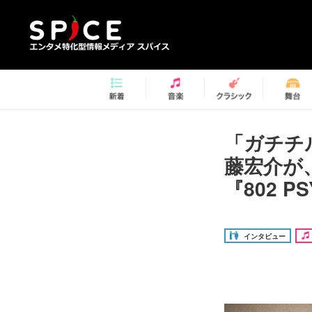
「ガチチル
藤宏介が
『802 
インタビュー