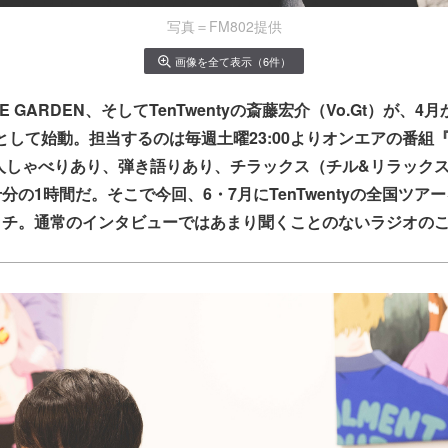
写真＝FM802提供
画像を全て表示（6件）
ARE GARDEN、そしてTenTwentyの斎藤宏介（Vo.Gt）が、
Jとして始動。担当するのは毎週土曜23:00よりオンエアの番組『802
一人しゃべりあり、弾き語りあり、チラックス（チル&リラック
分の1時間だ。そこで今回、6・7月にTenTwentyの全国ツア
チ。通常のインタビューではあまり聞くことのないラジオのこ
。