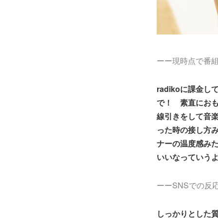
ーー現時点で番組
radikoに課
で！ 素直にお
線引きをして音
った時の接し方
ナーの温度感み
いいなっていうよ
ーーSNSでの反
しっかりとした