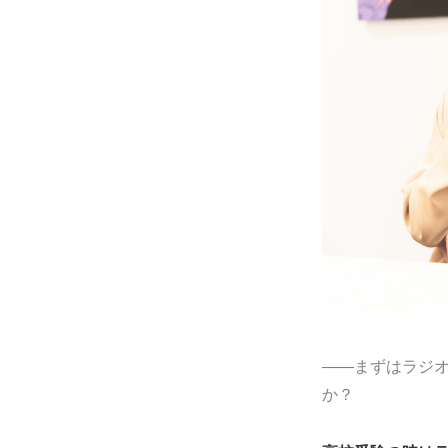
――まずはラジ
か？