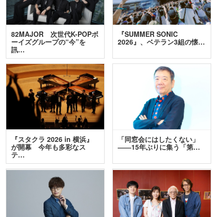
82MAJOR 次世代K-POPボ
『SUMMER SONIC
ーイズグループの“今”を
2026』、ベテラン3組の懐…
訊…
『スタクラ 2026 in 横浜』
「同窓会にはしたくない」
が開幕 今年も多彩なス
――15年ぶりに集う「第…
テ…