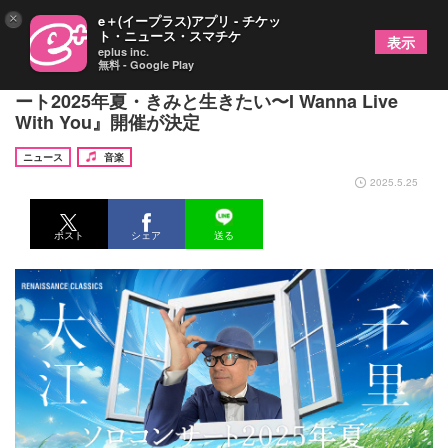
×
e＋(イープラス)アプリ - チケッ
ト・ニュース・スマチケ
表示
eplus inc.
無料 - Google Play
大江千里、合唱団と共演する『大江千里ソロコンサ
ート2025年夏・きみと生きたい〜I Wanna Live
With You』開催が決定
ニュース
音楽
2025.5.25
ポスト
シェア
送る