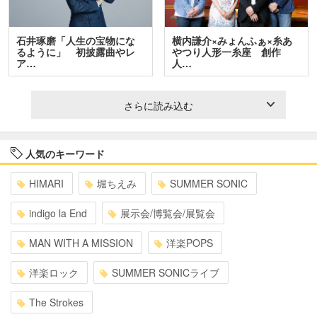
石井琢磨「人生の宝物にな
横内謙介×みょんふぁ×糸あ
るように」 初披露曲やレ
やつり人形一糸座 創作
ア…
人…
さらに読み込む
人気のキーワード
HIMARI
堀ちえみ
SUMMER SONIC
indigo la End
展示会/博覧会/展覧会
MAN WITH A MISSION
洋楽POPS
洋楽ロック
SUMMER SONICライブ
The Strokes