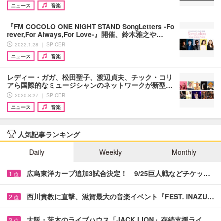
ニュース
音楽
『FM COCOLO ONE NIGHT STAND SongLetters -Fo
rever,For Always,For Love-』開催、鈴木雅之や…
2022.1.28 ｜ SPICER
ニュース
音楽
レディー・ガガ、松田聖子、渡辺貞夫、チック・コリ
アら国際的なミュージシャンのネットワークが新型…
2020.8.27 ｜ SPICER
ニュース
音楽
人気記事ランキング
Daily
Weekly
Monthly
広島東洋カープ追加3試合決定！ 9/25巨人戦などチケッ…
1
位
西川貴教に直撃、滋賀最大の音楽イベント『FEST. INAZU…
2
位
大阪・茨木のライブハウス「JACK LION」存続支援ライ…
3
位