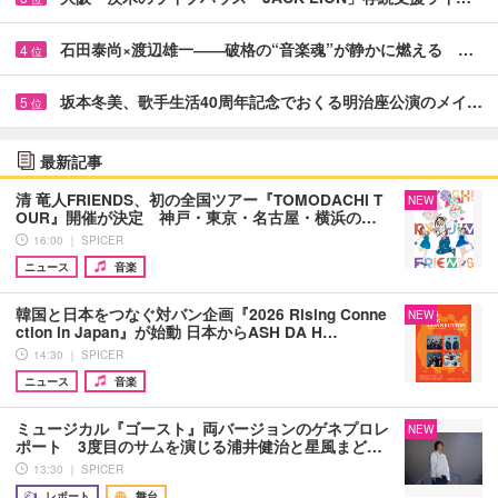
石田泰尚×渡辺雄一――破格の“音楽魂”が静かに燃える …
4
位
坂本冬美、歌手生活40周年記念でおくる明治座公演のメイ…
5
位
最新記事
清 竜人FRIENDS、初の全国ツアー『TOMODACHI T
NEW
OUR』開催が決定 神戸・東京・名古屋・横浜の…
16:00 ｜ SPICER
ニュース
音楽
韓国と日本をつなぐ対バン企画『2026 Rising Conne
NEW
ction in Japan』が始動 日本からASH DA H…
14:30 ｜ SPICER
ニュース
音楽
ミュージカル『ゴースト』両バージョンのゲネプロレ
NEW
ポート 3度目のサムを演じる浦井健治と星風まど…
13:30 ｜ SPICER
レポート
舞台