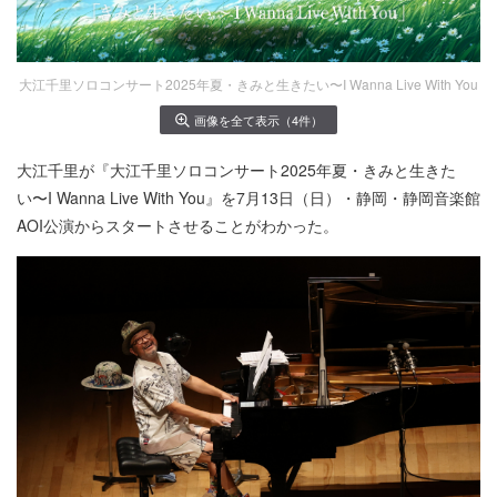
大江千里ソロコンサート2025年夏・きみと生きたい〜I Wanna Live With You
画像を全て表示（4件）
大江千里が『大江千里ソロコンサート2025年夏・きみと生きた
い〜I Wanna Live With You』を7月13日（日）・静岡・静岡音楽館
AOI公演からスタートさせることがわかった。