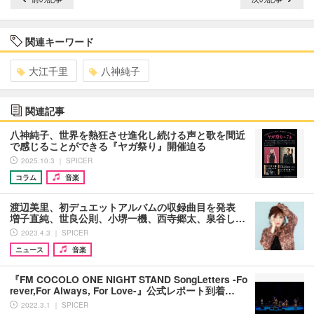
関連キーワード
大江千里
八神純子
関連記事
八神純子、世界を熱狂させ進化し続ける声と歌を間近
で感じることができる『ヤガ祭り』開催迫る
2025.10.3 ｜ SPICER
コラム
音楽
渡辺美里、初デュエットアルバムの収録曲目を発表
増子直純、世良公則、小堺一機、西寺郷太、泉谷し…
2023.4.3 ｜ SPICER
ニュース
音楽
『FM COCOLO ONE NIGHT STAND SongLetters -Fo
rever,For Always, For Love-』公式レポート到着…
2022.3.1 ｜ SPICER