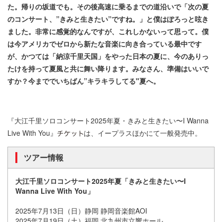
た。帰りの坂道でも。その後高速に乗るまでの道沿いで「次の夏
のコンサート、”きみと生きたい”ですね。」と僕はぽろっと呟き
ました。非常に感覚的なんですが、これしかないって思って。僕
は今アメリカでゼロから新たな音楽に向き合っている最中です
が、かつては「納涼千里天国」をやった日本の夏に、今のありっ
たけを持って夏風と共に舞い降ります。みなさん、準備はいいで
すか？今まででいちばん”キラキラしてる"夏へ。
『大江千里ソロコンサート2025年夏・きみと生きたい〜I Wanna
Live With You』
は、イープラスほかにて一般発売中。
ツアー情報
大江千里ソロコンサート2025年夏「きみと生きたい〜I
Wanna Live With You」
2025年7月13日（日）静岡 静岡音楽館AOI
2025年7月19日（土）福岡 北九州市立響ホール