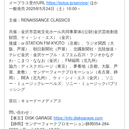
イープラス受付URL
https://eplus.jp/senrioe/
ほか
一般発売 2025年5月24日（土）10:00～
主催：RENAISSANCE CLASSICS
共催：金沢市芸術文化ホール共同事業体((公財)金沢芸術創造
財団、ケィ・シィ・エス）（金沢）
後援：α-STATION FM-KYOTO （京都）、ラジオ関西（大
阪、芦屋）、朝日新聞社（芦屋）、北國新聞社・北陸放送・
テレビ金沢・金沢ケーブル・エフエム石川・ラジオかなざ
わ・こまつ・ななお（金沢）、FM福岡（北九州）
協力：ディスクガレージ（東京）、夢番地（京都、大阪、芦
屋、倉敷）、サンデーフォークプロモーション（名古屋、静
岡）、BEA（北九州）、ケィ・シィ・エス（金沢）、ソニ
ー・ミュージックレーベルズ、ソニー・ミュージックパブリ
ッシング
宣伝：キョードーメディアス
問い合わせ：
【東京】DISK GARAGE
https://info.diskgarage.com
【静岡】サンデーフォークプロモーション静岡054-284-